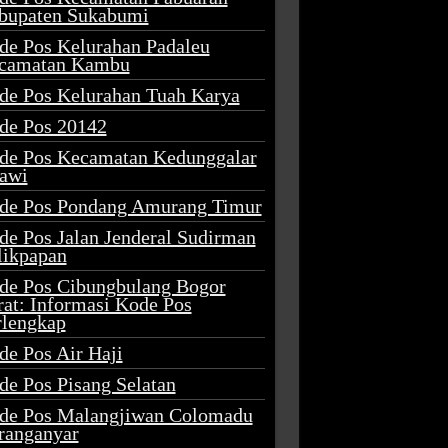
bupaten Sukabumi
de Pos Kelurahan Padaleu
camatan Kambu
de Pos Kelurahan Tuah Karya
de Pos 20142
de Pos Kecamatan Kedunggalar
awi
de Pos Pondang Amurang Timur
de Pos Jalan Jenderal Sudirman
likpapan
de Pos Cibungbulang Bogor
rat: Informasi Kode Pos
rlengkap
de Pos Air Haji
de Pos Pisang Selatan
de Pos Malangjiwan Colomadu
ranganyar