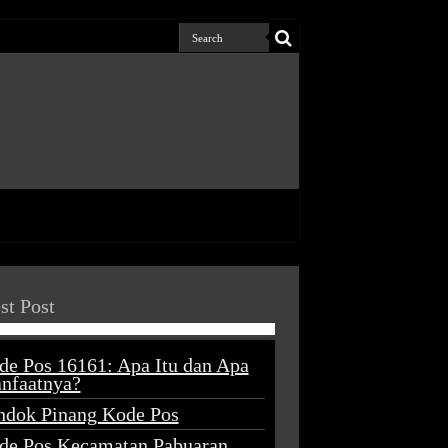
st Post
de Pos 16161: Apa Itu dan Apa
nfaatnya?
ndok Pinang Kode Pos
de Pos Kecamatan Pabuaran