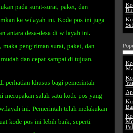
Ko
ukan pada surat-surat, paket, dan
Buk
mkan ke wilayah ini. Kode pos ini juga
Ko
Se
 antara desa-desa di wilayah ini.
 maka pengiriman surat, paket, dan
Popu
 mudah dan cepat sampai di tujuan.
Ko
Ma
Ko
i perhatian khusus bagi pemerintah
Ya
Ap
ni merupakan salah satu kode pos yang
Ko
Ba
wilayah ini. Pemerintah telah melakukan
Ko
t kode pos ini lebih baik, seperti
Me
Pa