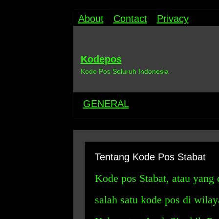
About
Contact
Privacy
Kodepos
Kode Pos Seluruh Indonesia
GENERAL
Tentang Kode Pos Stabat
Kode pos Stabat, atau yang 
salah satu kode pos di wilay