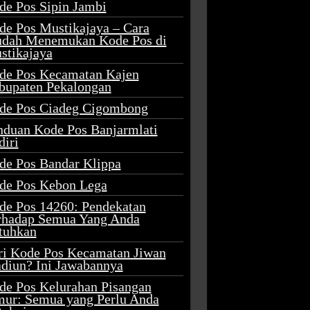
de Pos Sipin Jambi
de Pos Mustikajaya – Cara
dah Menemukan Kode Pos di
stikajaya
de Pos Kecamatan Kajen
bupaten Pekalongan
de Pos Ciadeg Cigombong
nduan Kode Pos Banjarmlati
diri
de Pos Bandar Klippa
de Pos Kebon Lega
de Pos 14260: Pendekatan
rhadap Semua Yang Anda
tuhkan
ri Kode Pos Kecamatan Jiwan
diun? Ini Jawabannya
de Pos Kelurahan Pisangan
mur: Semua yang Perlu Anda