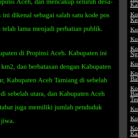
opinsi Aceh, dan mencakup seluruh desa-
Ka
Ko
 ini dikenal sebagai salah satu kode pos
Ke
 telah lama menjadi perhatian publik.
Ko
Ko
Ko
bupaten di Propinsi Aceh. Kabupaten ini
Ng
Ko
43 km2, dan berbatasan dengan Kabupaten
Ko
Ba
ur, Kabupaten Aceh Tamiang di sebelah
Ko
 di sebelah utara, dan Kabupaten Aceh
Ba
Te
 Stabat juga memiliki jumlah penduduk
Ko
Ko
 jiwa.
Ko
Ka