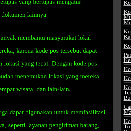
etugas yang bertugas mengatur
Ko
Ko
n dokumen lainnya.
Mu
Mu
Ko
Ka
 banyak membantu masyarakat lokal
Ko
reka, karena kode pos tersebut dapat
Pa
Ke
 lokasi yang tepat. Dengan kode pos
Ko
 mudah menemukan lokasi yang mereka
Ko
Ko
tempat wisata, dan lain-lain.
Te
Bu
Ca
juga dapat digunakan untuk memfasilitasi
Ma
Ko
ya, seperti layanan pengiriman barang,
Ti