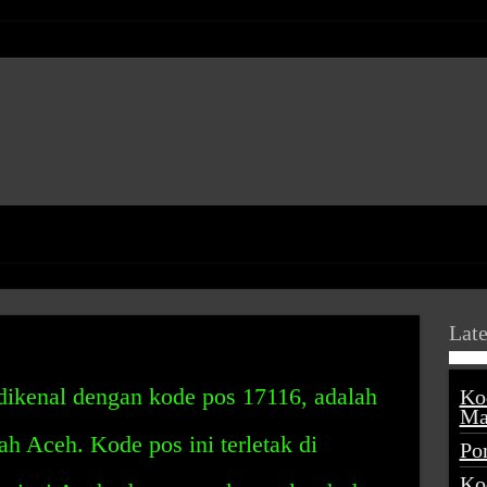
Late
dikenal dengan kode pos 17116, adalah
Ko
Ma
ah Aceh. Kode pos ini terletak di
Po
Ko