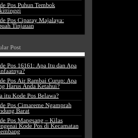
de Pos Puhun Tembok
ittinggi
de Pos Ciparay Majalaya:
buah Tinjauan
lar Post
de Pos 16161: Apa Itu dan Apa
nfaatnya?
de Pos Air Rambai Curup: Apa
ng Harus Anda Ketahui?
a itu Kode Pos Belawa?
de Pos Cimareme Ngamprah
ndung Barat
de Pos Mangsang – Kilas
ngenai Kode Pos di Kecamatan
lembang