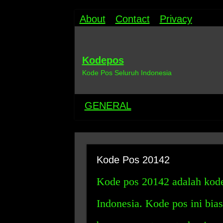
About
Contact
Privacy
Kodepos
Kode Pos Seluruh Indonesia
GENERAL
Kode Pos 20142
Kode pos 20142 adalah kode
Indonesia. Kode pos ini bia