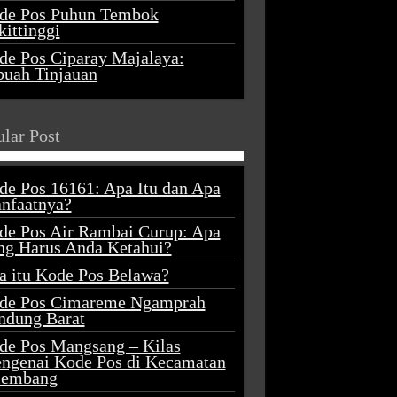
de Pos Puhun Tembok
ittinggi
de Pos Ciparay Majalaya:
buah Tinjauan
lar Post
de Pos 16161: Apa Itu dan Apa
nfaatnya?
de Pos Air Rambai Curup: Apa
ng Harus Anda Ketahui?
a itu Kode Pos Belawa?
de Pos Cimareme Ngamprah
ndung Barat
de Pos Mangsang – Kilas
ngenai Kode Pos di Kecamatan
lembang