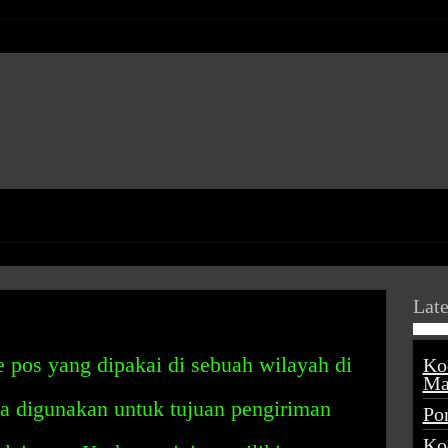
Late
 pos yang dipakai di sebuah wilayah di
Ko
Ma
sa digunakan untuk tujuan pengiriman
Po
Ko