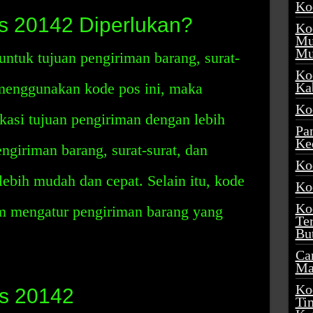
Ko
 20142 Diperlukan?
Ko
Mu
Mu
ntuk tujuan pengiriman barang, surat-
Ko
 menggunakan kode pos ini, maka
Ka
Ko
kasi tujuan pengiriman dengan lebih
Pa
Ke
ngiriman barang, surat-surat, dan
Ko
lebih mudah dan cepat. Selain itu, kode
Ko
Ko
m mengatur pengiriman barang yang
Te
Bu
Ca
Ma
Ko
s 20142
Ti