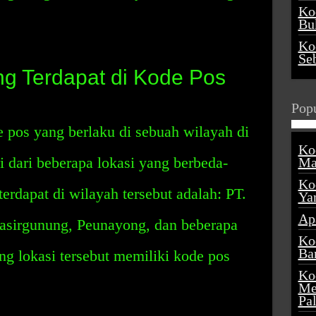
Ko
Buk
Ko
Se
ng Terdapat di Kode Pos
Popu
 pos yang berlaku di sebuah wilayah di
Ko
ri dari beberapa lokasi yang berbeda-
Ma
Ko
erdapat di wilayah tersebut adalah: PT.
Ya
Ap
asirgunung, Peunayong, dan beberapa
Ko
Ba
ng lokasi tersebut memiliki kode pos
Ko
Me
Pa