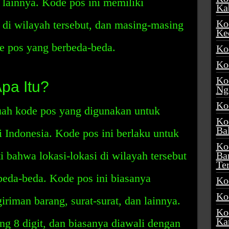
a lainnya. Kode pos ini memiliki
Ka
Ko
 di wilayah tersebut, dan masing-masing
Ke
de pos yang berbeda-beda.
Ko
Ko
Ko
pa Itu?
Ng
Ko
ah kode pos yang digunakan untuk
Ko
Ba
i Indonesia. Kode pos ini berlaku untuk
Ko
ti bahwa lokasi-lokasi di wilayah tersebut
Ba
Te
beda-beda. Kode pos ini biasanya
Ko
Ko
riman barang, surat-surat, dan lainnya.
Ko
Ka
ng 8 digit, dan biasanya diawali dengan