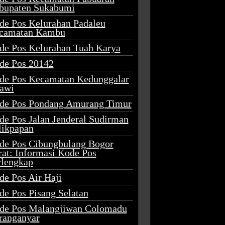
bupaten Sukabumi
de Pos Kelurahan Padaleu
camatan Kambu
de Pos Kelurahan Tuah Karya
de Pos 20142
de Pos Kecamatan Kedunggalar
awi
de Pos Pondang Amurang Timur
de Pos Jalan Jenderal Sudirman
likpapan
de Pos Cibungbulang Bogor
rat: Informasi Kode Pos
rlengkap
de Pos Air Haji
de Pos Pisang Selatan
de Pos Malangjiwan Colomadu
ranganyar