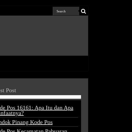
st Post
de Pos 16161: Apa Itu dan Apa
nfaatnya?
ndok Pinang Kode Pos
de Pos Kecamatan Pabuaran