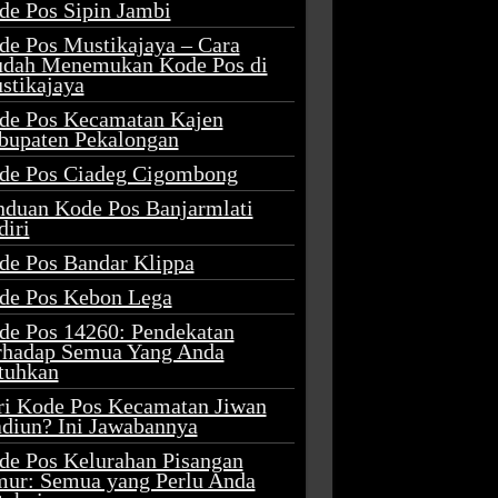
de Pos Sipin Jambi
de Pos Mustikajaya – Cara
dah Menemukan Kode Pos di
stikajaya
de Pos Kecamatan Kajen
bupaten Pekalongan
de Pos Ciadeg Cigombong
nduan Kode Pos Banjarmlati
diri
de Pos Bandar Klippa
de Pos Kebon Lega
de Pos 14260: Pendekatan
rhadap Semua Yang Anda
tuhkan
ri Kode Pos Kecamatan Jiwan
diun? Ini Jawabannya
de Pos Kelurahan Pisangan
mur: Semua yang Perlu Anda