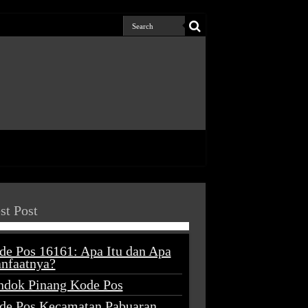
st Post
de Pos 16161: Apa Itu dan Apa
nfaatnya?
ndok Pinang Kode Pos
de Pos Kecamatan Pabuaran