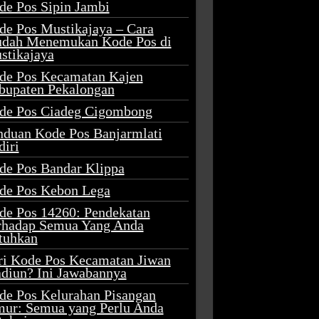
de Pos Sipin Jambi
de Pos Mustikajaya – Cara
dah Menemukan Kode Pos di
stikajaya
de Pos Kecamatan Kajen
bupaten Pekalongan
de Pos Ciadeg Cigombong
nduan Kode Pos Banjarmlati
diri
de Pos Bandar Klippa
de Pos Kebon Lega
de Pos 14260: Pendekatan
rhadap Semua Yang Anda
tuhkan
ri Kode Pos Kecamatan Jiwan
diun? Ini Jawabannya
de Pos Kelurahan Pisangan
mur: Semua yang Perlu Anda