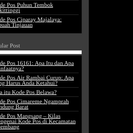
de Pos Puhun Tembok
ittinggi
de Pos Ciparay Majalaya:
buah Tinjauan
lar Post
de Pos 16161: Apa Itu dan Apa
nfaatnya?
de Pos Air Rambai Curup: Apa
ng Harus Anda Ketahui?
a itu Kode Pos Belawa?
de Pos Cimareme Ngamprah
ndung Barat
de Pos Mangsang – Kilas
ngenai Kode Pos di Kecamatan
lembang