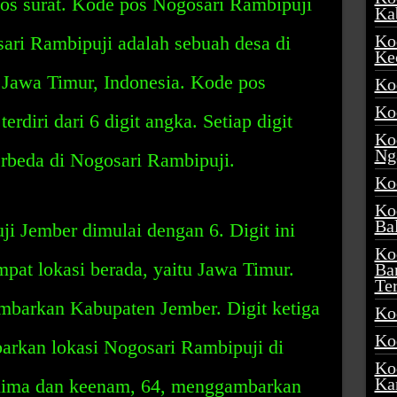
pos surat. Kode pos Nogosari Rambipuji
Ka
Ko
ari Rambipuji adalah sebuah desa di
Ke
 Jawa Timur, Indonesia. Kode pos
Ko
Ko
rdiri dari 6 digit angka. Setiap digit
Ko
Ng
rbeda di Nogosari Rambipuji.
Ko
Ko
Ba
i Jember dimulai dengan 6. Digit ini
Ko
pat lokasi berada, yaitu Jawa Timur.
Ba
Te
ambarkan Kabupaten Jember. Digit ketiga
Ko
Ko
rkan lokasi Nogosari Rambipuji di
Ko
Ka
elima dan keenam, 64, menggambarkan