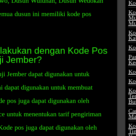
uwo, Dusun Wuluhan, Dusun Wedokan
Ko
Ko
mua dusun ini memiliki kode pos
Mu
Mu
Ko
Ka
Ko
ilakukan dengan Kode Pos
Pa
ji Jember?
Ke
Ko
ji Jember dapat digunakan untuk
Ko
ini dapat digunakan untuk membuat
Ko
Te
de pos juga dapat digunakan oleh
Bu
Ca
e untuk menentukan tarif pengiriman
Ma
Ko
 Kode pos juga dapat digunakan oleh
Ti