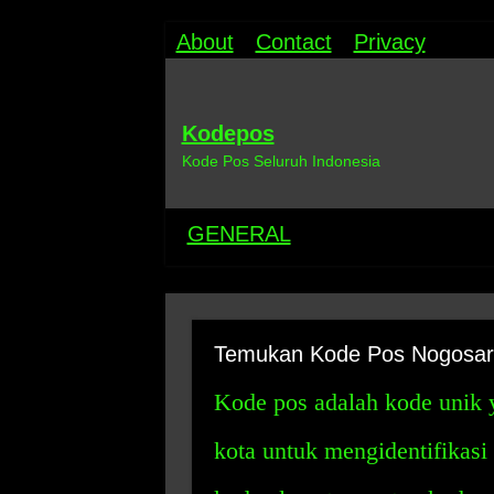
About
Contact
Privacy
Kodepos
Kode Pos Seluruh Indonesia
GENERAL
Temukan Kode Pos Nogosari
Kode pos adalah kode unik 
kota untuk mengidentifikasi 