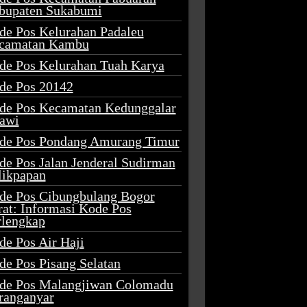
bupaten Sukabumi
de Pos Kelurahan Padaleu
camatan Kambu
de Pos Kelurahan Tuah Karya
de Pos 20142
de Pos Kecamatan Kedunggalar
awi
de Pos Pondang Amurang Timur
de Pos Jalan Jenderal Sudirman
likpapan
de Pos Cibungbulang Bogor
rat: Informasi Kode Pos
rlengkap
de Pos Air Haji
de Pos Pisang Selatan
de Pos Malangjiwan Colomadu
ranganyar