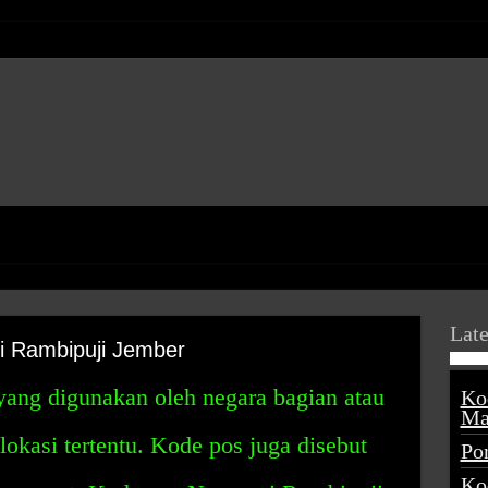
Late
 Rambipuji Jember
yang digunakan oleh negara bagian atau
Ko
Ma
lokasi tertentu. Kode pos juga disebut
Po
Ko