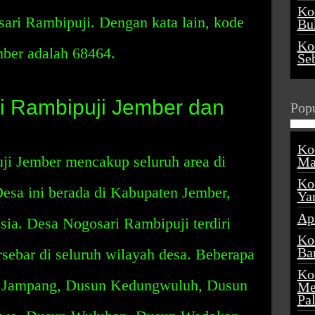
Ko
osari Rambipuji. Dengan kata lain, kode
Buk
Ko
ber adalah 68464.
Se
i Rambipuji Jember dan
Popu
Ko
i Jember mencakup seluruh area di
Ma
Ko
esa ini berada di Kabupaten Jember,
Ya
Ap
sia. Desa Nogosari Rambipuji terdiri
Ko
Ba
rsebar di seluruh wilayah desa. Beberapa
Ko
un Jampang, Dusun Kedungwuluh, Dusun
Me
Pa