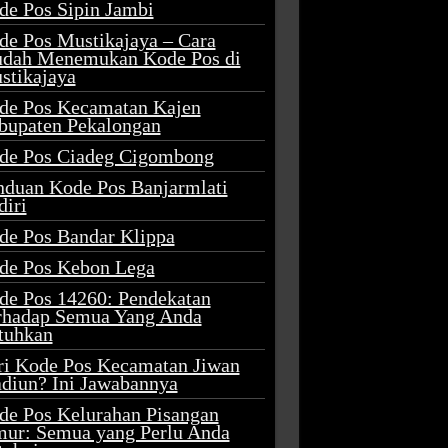
de Pos Sipin Jambi
de Pos Mustikajaya – Cara
dah Menemukan Kode Pos di
stikajaya
de Pos Kecamatan Kajen
bupaten Pekalongan
de Pos Ciadeg Cigombong
nduan Kode Pos Banjarmlati
diri
de Pos Bandar Klippa
de Pos Kebon Lega
de Pos 14260: Pendekatan
rhadap Semua Yang Anda
tuhkan
ri Kode Pos Kecamatan Jiwan
diun? Ini Jawabannya
de Pos Kelurahan Pisangan
mur: Semua yang Perlu Anda