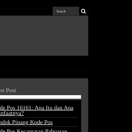
st Post
de Pos 16161: Apa Itu dan Apa
nfaatnya?
ndok Pinang Kode Pos
de Pos Kecamatan Pabuaran