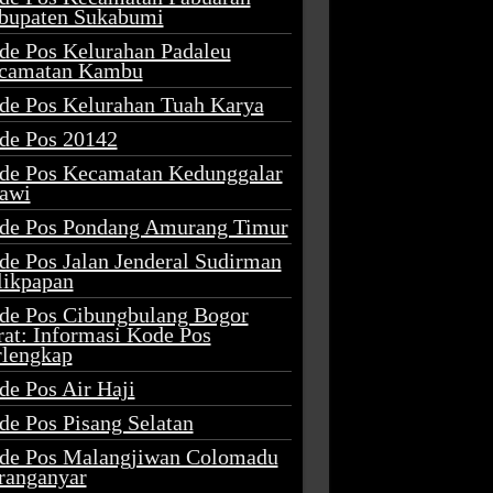
bupaten Sukabumi
de Pos Kelurahan Padaleu
camatan Kambu
de Pos Kelurahan Tuah Karya
de Pos 20142
de Pos Kecamatan Kedunggalar
awi
de Pos Pondang Amurang Timur
de Pos Jalan Jenderal Sudirman
likpapan
de Pos Cibungbulang Bogor
rat: Informasi Kode Pos
rlengkap
de Pos Air Haji
de Pos Pisang Selatan
de Pos Malangjiwan Colomadu
ranganyar