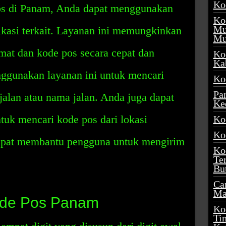
Ko
s di Panam, Anda dapat menggunakan
Ko
Mu
ikasi terkait. Layanan ini memungkinkan
Mu
at dan kode pos secara cepat dan
Ko
Ka
nggunakan layanan ini untuk mencari
Ko
Pa
alan atau nama jalan. Anda juga dapat
Ke
uk mencari kode pos dari lokasi
Ko
Ko
 dapat membantu pengguna untuk mengirim
Ko
Te
Bu
Ca
Ma
de Pos Panam
Ko
Ti