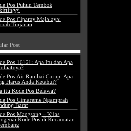
de Pos Puhun Tembok
ittinggi
de Pos Ciparay Majalaya:
buah Tinjauan
lar Post
de Pos 16161: Apa Itu dan Apa
nfaatnya?
de Pos Air Rambai Curup: Apa
ng Harus Anda Ketahui?
a itu Kode Pos Belawa?
de Pos Cimareme Ngamprah
ndung Barat
de Pos Mangsang – Kilas
ngenai Kode Pos di Kecamatan
lembang