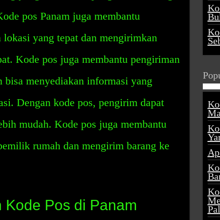
Ko
. Kode pos Panam juga membantu
Buk
Ko
lokasi yang tepat dan mengirimkan
Se
pat. Kode pos juga membantu pengiriman
Popu
 bisa menyediakan informasi yang
kasi. Dengan kode pos, pengirim dapat
Ko
Ma
lebih mudah. Kode pos juga membantu
Ko
Ya
pemilik rumah dan mengirim barang ke
Ap
Ko
Ba
Ko
Me
 Kode Pos di Panam
Pa