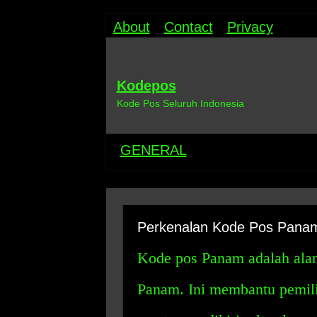
About
Contact
Privacy
Kodepos
Kode Pos Seluruh Indonesia
GENERAL
Perkenalan Kode Pos Pana
Kode pos Panam adalah alam
Panam. Ini membantu pemili