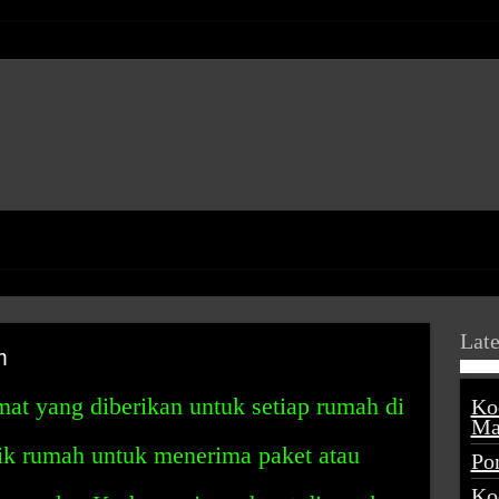
Late
m
at yang diberikan untuk setiap rumah di
Ko
Ma
k rumah untuk menerima paket atau
Po
Ko