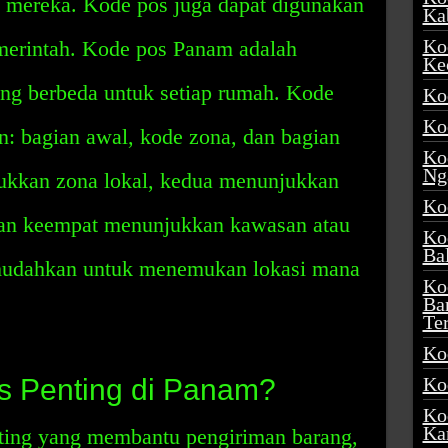
t mereka. Kode pos juga dapat digunakan
Ka
Ko
merintah. Kode pos Panam adalah
Ke
ng berbeda untuk setiap rumah. Kode
Ko
Ko
ian: bagian awal, kode zona, dan bagian
Ko
Ng
jukkan zona lokal, kedua menunjukkan
Ko
 dan keempat menunjukkan kawasan atau
Ko
Ba
mudahkan untuk menemukan lokasi mana
Ko
Ba
Te
Ko
 Penting di Panam?
Ko
Ko
Ka
ting yang membantu pengiriman barang,