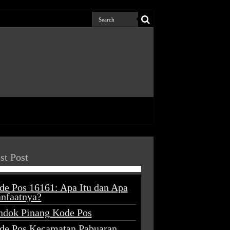
st Post
de Pos 16161: Apa Itu dan Apa
nfaatnya?
ndok Pinang Kode Pos
de Pos Kecamatan Pabuaran