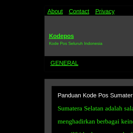
About
Contact
Privacy
Kodepos
Kode Pos Seluruh Indonesia
GENERAL
Panduan Kode Pos Sumater
Sumatera Selatan adalah sala
menghadirkan berbagai keind