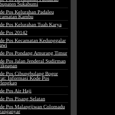
bupaten Sukabumi
de Pos Kelurahan Padaleu
camatan Kambu
de Pos Kelurahan Tuah Karya
de Pos 20142
de Pos Kecamatan Kedunggalar
awi
de Pos Pondang Amurang Timur
de Pos Jalan Jenderal Sudirman
likpapan
de Pos Cibungbulang Bogor
rat: Informasi Kode Pos
rlengkap
de Pos Air Haji
de Pos Pisang Selatan
de Pos Malangjiwan Colomadu
ranganyar