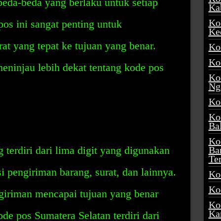
eda-beda yang berlaku untuk setiap
Ka
Ko
os ini sangat penting untuk
Ke
at yang tepat ke tujuan yang benar.
Ko
Ko
meninjau lebih dekat tentang kode pos
Ko
Ng
Ko
Ko
Ba
Ko
terdiri dari lima digit yang digunakan
Ba
Te
i pengiriman barang, surat, dan lainnya.
Ko
Ko
iriman mencapai tujuan yang benar
Ko
Ka
e pos Sumatera Selatan terdiri dari