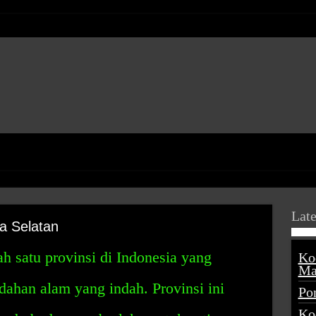
Late
a Selatan
h satu provinsi di Indonesia yang
Ko
Ma
ahan alam yang indah. Provinsi ini
Po
Ko