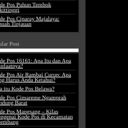
de Pos Puhun Tembok
ittinggi
de Pos Ciparay Majalaya:
buah Tinjauan
lar Post
de Pos 16161: Apa Itu dan Apa
nfaatnya?
de Pos Air Rambai Curup: Apa
ng Harus Anda Ketahui?
a itu Kode Pos Belawa?
de Pos Cimareme Ngamprah
ndung Barat
de Pos Mangsang – Kilas
ngenai Kode Pos di Kecamatan
lembang