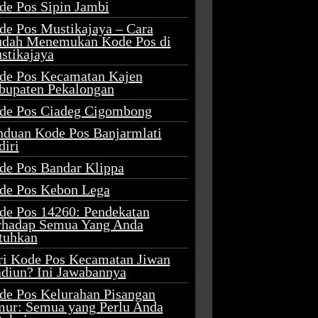
de Pos Sipin Jambi
de Pos Mustikajaya – Cara
dah Menemukan Kode Pos di
stikajaya
de Pos Kecamatan Kajen
bupaten Pekalongan
de Pos Ciadeg Cigombong
nduan Kode Pos Banjarmlati
diri
de Pos Bandar Klippa
de Pos Kebon Lega
de Pos 14260: Pendekatan
rhadap Semua Yang Anda
tuhkan
ri Kode Pos Kecamatan Jiwan
diun? Ini Jawabannya
de Pos Kelurahan Pisangan
mur: Semua yang Perlu Anda