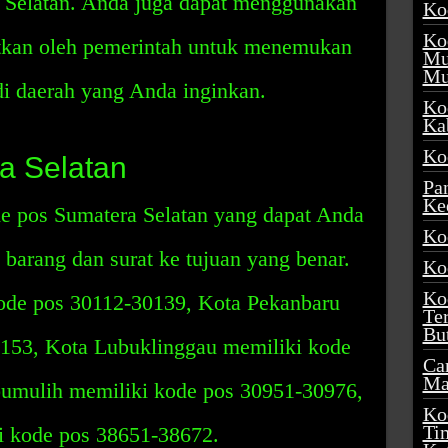
a Selatan. Anda juga dapat menggunakan
Ko
Ko
bitkan oleh pemerintah untuk menemukan
Mu
Mu
di daerah yang Anda inginkan.
Ko
Ka
Ko
a Selatan
Pa
Ke
de pos Sumatera Selatan yang dapat Anda
Ko
barang dan surat ke tujuan yang benar.
Ko
Ko
ode pos 30112-30139, Kota Pekanbaru
Te
Bu
153, Kota Lubuklinggau memiliki kode
Ca
Ma
bumulih memiliki kode pos 30951-30976,
Ko
Ti
i kode pos 38651-38672.