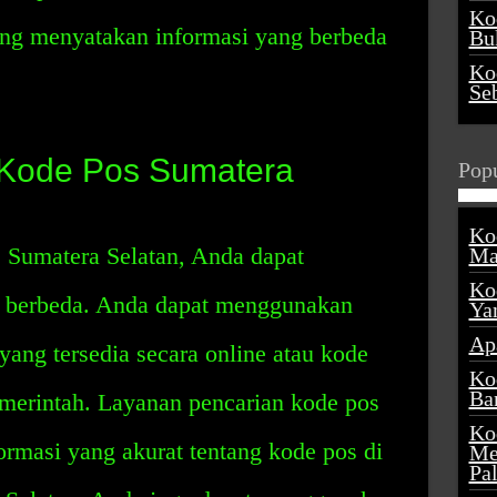
Ko
ing menyatakan informasi yang berbeda
Buk
Ko
Se
Kode Pos Sumatera
Popu
Ko
Sumatera Selatan, Anda dapat
Ma
Ko
 berbeda. Anda dapat menggunakan
Ya
Ap
yang tersedia secara online atau kode
Ko
Ba
emerintah. Layanan pencarian kode pos
Ko
rmasi yang akurat tentang kode pos di
Me
Pa