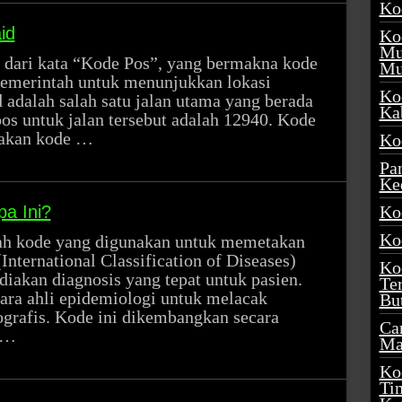
Ko
id
Ko
Mu
 dari kata “Kode Pos”, yang bermakna kode
Mu
pemerintah untuk menunjukkan lokasi
Ko
d adalah salah satu jalan utama yang berada
Ka
pos untuk jalan tersebut adalah 12940. Kode
pakan kode …
Ko
Pa
Ke
a Ini?
Ko
Ko
ah kode yang digunakan untuk memetakan
International Classification of Diseases)
Ko
akan diagnosis yang tepat untuk pasien.
Te
ara ahli epidemiologi untuk melacak
Bu
ografis. Kode ini dikembangkan secara
Ca
 …
Ma
Ko
Ti