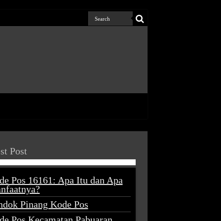
st Post
de Pos 16161: Apa Itu dan Apa
nfaatnya?
ndok Pinang Kode Pos
de Pos Kecamatan Pabuaran