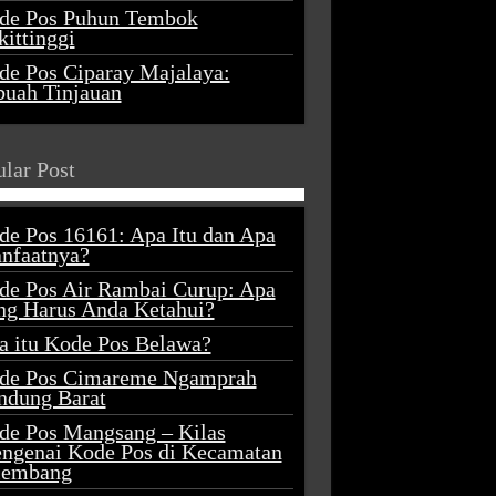
de Pos Puhun Tembok
ittinggi
de Pos Ciparay Majalaya:
buah Tinjauan
lar Post
de Pos 16161: Apa Itu dan Apa
nfaatnya?
de Pos Air Rambai Curup: Apa
ng Harus Anda Ketahui?
a itu Kode Pos Belawa?
de Pos Cimareme Ngamprah
ndung Barat
de Pos Mangsang – Kilas
ngenai Kode Pos di Kecamatan
lembang