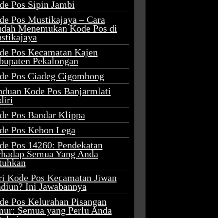
de Pos Sipin Jambi
de Pos Mustikajaya – Cara
dah Menemukan Kode Pos di
stikajaya
de Pos Kecamatan Kajen
bupaten Pekalongan
de Pos Ciadeg Cigombong
nduan Kode Pos Banjarmlati
diri
de Pos Bandar Klippa
de Pos Kebon Lega
de Pos 14260: Pendekatan
rhadap Semua Yang Anda
tuhkan
ri Kode Pos Kecamatan Jiwan
diun? Ini Jawabannya
de Pos Kelurahan Pisangan
mur: Semua yang Perlu Anda