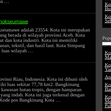
dan …
Ko
Buk
Ko
Se
Lhokseumawe
seumawe adalah 23554. Kota ini merupakan
yang berada di wilayah provinsi Aceh. Kota
Popu
aut dan kota industri. Kota ini memiliki
an, tekstil, dan hasil laut. Kota Simpang
 luas wilayah …
Ko
Ma
Ko
Ya
Ap
vinsi Riau, Indonesia. Kota ini dihuni oleh
iki luas sekitar 77,78 km2. Bangkinang
Ko
Ba
 kawasan hutan tropis, dengan hamparan
yang indah. Kota ini juga terkenal dengan
Ko
 Kode pos Bangkinang Kota …
Me
Pa