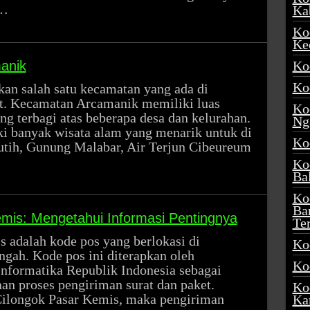
 …
Ka
Ko
Ke
anik
Ko
Ko
n salah satu kecamatan yang ada di
t. Kecamatan Arcamanik memiliki luas
Ko
ang terbagi atas beberapa desa dan kelurahan.
Ng
 banyak wisata alam yang menarik untuk di
Ko
Putih, Gunung Malabar, Air Terjun Cibeureum
Ko
Ba
Ko
Ba
mis: Mengetahui Informasi Pentingnya
Te
 adalah kode pos yang berlokasi di
Ko
ah. Kode pos ini diterapkan oleh
Ko
nformatika Republik Indonesia sebagai
an proses pengiriman surat dan paket.
Ko
ilongok Pasar Kemis, maka pengiriman
Ka