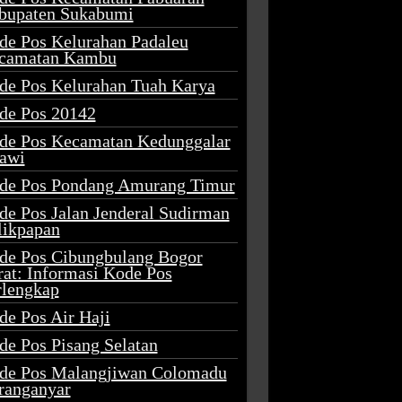
bupaten Sukabumi
de Pos Kelurahan Padaleu
camatan Kambu
de Pos Kelurahan Tuah Karya
de Pos 20142
de Pos Kecamatan Kedunggalar
awi
de Pos Pondang Amurang Timur
de Pos Jalan Jenderal Sudirman
likpapan
de Pos Cibungbulang Bogor
rat: Informasi Kode Pos
rlengkap
de Pos Air Haji
de Pos Pisang Selatan
de Pos Malangjiwan Colomadu
ranganyar