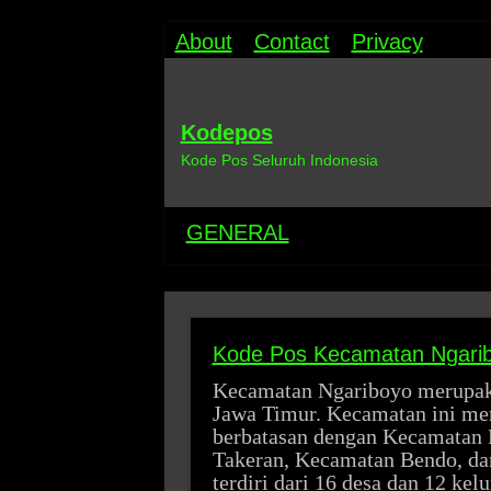
About
Contact
Privacy
Kodepos
Kode Pos Seluruh Indonesia
GENERAL
Kode Pos Kecamatan Ngari
Kecamatan Ngariboyo merupaka
Jawa Timur. Kecamatan ini mem
berbatasan dengan Kecamatan 
Takeran, Kecamatan Bendo, d
terdiri dari 16 desa dan 12 k