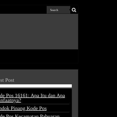
st Post
de Pos 16161: Apa Itu dan Apa
nfaatnya?
ndok Pinang Kode Pos
de Pos Kecamatan Pabuaran