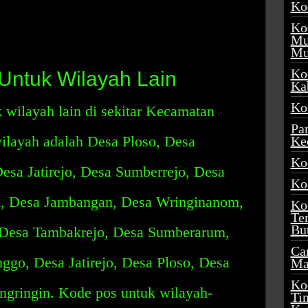
Ko
Ko
Mu
Mu
Ko
Untuk Wilayah Lain
Ka
Ko
 wilayah lain di sekitar Kecamatan
Pa
ilayah adalah Desa Ploso, Desa
Ke
Ko
esa Jatirejo, Desa Sumberrejo, Desa
Ko
, Desa Jambangan, Desa Wringinanom,
Ko
Te
Bu
, Desa Tambakrejo, Desa Sumberarum,
Ca
ggo, Desa Jatirejo, Desa Ploso, Desa
Ma
Ko
gringin. Kode pos untuk wilayah-
Ti