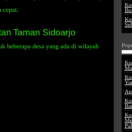
Ko
 cepat.
Buk
Ko
Se
an Taman Sidoarjo
Popu
uk beberapa desa yang ada di wilayah
Ko
Ma
Ko
Ya
Ap
Ko
Ba
Ko
Me
Pa