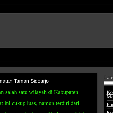
Late
atan Taman Sidoarjo
 salah satu wilayah di Kabupaten
Ko
Ma
 ini cukup luas, namun terdiri dari
Po
Ko