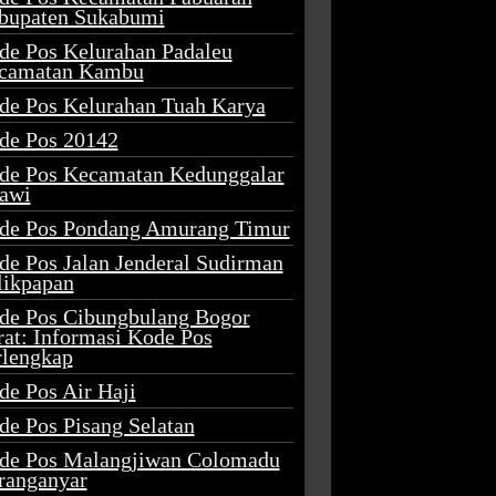
bupaten Sukabumi
de Pos Kelurahan Padaleu
camatan Kambu
de Pos Kelurahan Tuah Karya
de Pos 20142
de Pos Kecamatan Kedunggalar
awi
de Pos Pondang Amurang Timur
de Pos Jalan Jenderal Sudirman
likpapan
de Pos Cibungbulang Bogor
rat: Informasi Kode Pos
rlengkap
de Pos Air Haji
de Pos Pisang Selatan
de Pos Malangjiwan Colomadu
ranganyar