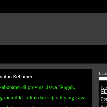
Late
amatan Kebumen
kabupaten di provinsi Jawa Tengah.
Ko
Ma
 memiliki kultur dan sejarah yang kaya
Po
Ko