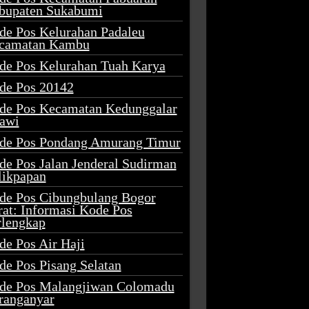
bupaten Sukabumi
de Pos Kelurahan Padaleu
camatan Kambu
de Pos Kelurahan Tuah Karya
de Pos 20142
de Pos Kecamatan Kedunggalar
awi
de Pos Pondang Amurang Timur
de Pos Jalan Jenderal Sudirman
likpapan
de Pos Cibungbulang Bogor
rat: Informasi Kode Pos
rlengkap
de Pos Air Haji
de Pos Pisang Selatan
de Pos Malangjiwan Colomadu
ranganyar