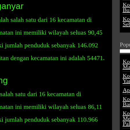
ganyar
Ko
Buk
Ko
ah salah satu dari 16 kecamatan di
Se
tan ini memiliki wilayah seluas 90,45
Popu
ki jumlah penduduk sebanyak 146.092
itan dengan kecamatan ini adalah 54471.
Ko
Ma
Ko
ng
Ya
Ap
alah satu dari 16 kecamatan di
Ko
Ba
an ini memiliki wilayah seluas 86,11
Ko
Me
ki jumlah penduduk sebanyak 110.966
Pa