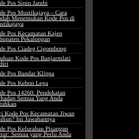
de Pos Sipin Jambi
de Pos Mustikajaya – Cara
dah Menemukan Kode Pos di
stikajaya
de Pos Kecamatan Kajen
bupaten Pekalongan
de Pos Ciadeg Cigombong
nduan Kode Pos Banjarmlati
diri
de Pos Bandar Klippa
de Pos Kebon Lega
de Pos 14260: Pendekatan
rhadap Semua Yang Anda
tuhkan
ri Kode Pos Kecamatan Jiwan
diun? Ini Jawabannya
de Pos Kelurahan Pisangan
mur: Semua yang Perlu Anda