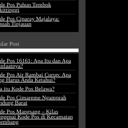
de Pos Puhun Tembok
ittinggi
de Pos Ciparay Majalaya:
buah Tinjauan
lar Post
de Pos 16161: Apa Itu dan Apa
nfaatnya?
de Pos Air Rambai Curup: Apa
ng Harus Anda Ketahui?
a itu Kode Pos Belawa?
de Pos Cimareme Ngamprah
ndung Barat
de Pos Mangsang – Kilas
ngenai Kode Pos di Kecamatan
lembang