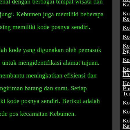
nal dengan berbagai tempat wisata dan
Ka
Ko
jungi. Kebumen juga memiliki beberapa
Ke
ing memiliki kode posnya sendiri.
Ko
Ko
Ko
lah kode yang digunakan oleh pemasok
Ng
Ko
 untuk mengidentifikasi alamat tujuan.
Ko
Ba
embantu meningkatkan efisiensi dan
Ko
giriman barang dan surat. Setiap
Ba
Te
 kode posnya sendiri. Berikut adalah
Ko
Ko
kode pos kecamatan Kebumen.
Ko
Ka