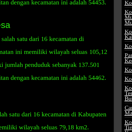
itan dengan kecamatan ini adalah 54453.
Ko
Ko
Mu
Mu
esa
Ko
Ka
salah satu dari 16 kecamatan di
Ko
tan ini memiliki wilayah seluas 105,12
Pa
Ke
ki jumlah penduduk sebanyak 137.501
Ko
itan dengan kecamatan ini adalah 54462.
Ko
Ko
Te
Bu
Ca
Ma
ah satu dari 16 kecamatan di Kabupaten
Ko
iliki wilayah seluas 79,18 km2.
Ti