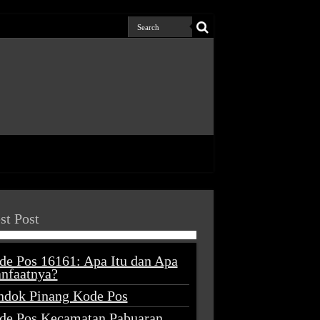
st Post
de Pos 16161: Apa Itu dan Apa
nfaatnya?
ndok Pinang Kode Pos
de Pos Kecamatan Pabuaran