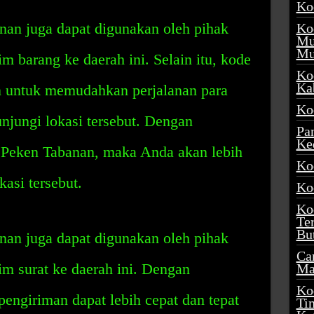
Ko
an juga dapat digunakan oleh pihak
Ko
Mu
Mu
m barang ke daerah ini. Selain itu, kode
Ko
Ka
an untuk memudahkan perjalanan para
Ko
njungi lokasi tersebut. Dengan
Pa
Ke
 Peken Tabanan, maka Anda akan lebih
Ko
si tersebut.
Ko
Ko
Te
Bu
an juga dapat digunakan oleh pihak
Ca
m surat ke daerah ini. Dengan
Ma
Ko
engiriman dapat lebih cepat dan tepat
Ti