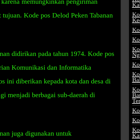
, karena memungkinkan pengiriman
Ka
Ko
at tujuan. Kode pos Delod Peken Tabanan
Ke
Ko
Ko
Ko
an didirikan pada tahun 1974. Kode pos
Ng
Ko
rian Komunikasi dan Informatika
Ko
Ba
s ini diberikan kepada kota dan desa di
Ko
agi menjadi berbagai sub-daerah di
Ba
Te
Ko
Ko
Ko
nan juga digunakan untuk
Ka