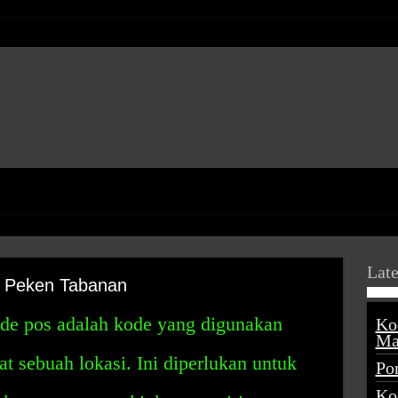
Late
 Peken Tabanan
ode pos adalah kode yang digunakan
Ko
Ma
t sebuah lokasi. Ini diperlukan untuk
Po
Ko