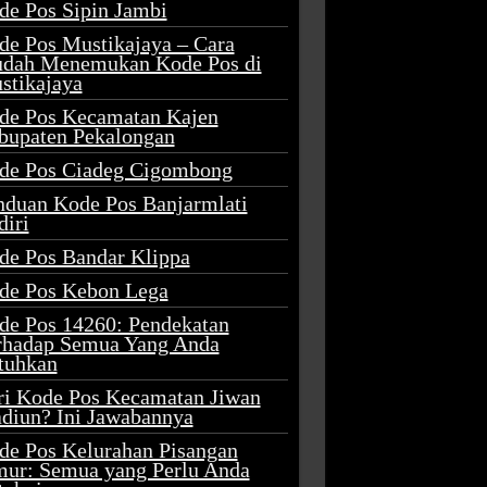
de Pos Sipin Jambi
de Pos Mustikajaya – Cara
dah Menemukan Kode Pos di
stikajaya
de Pos Kecamatan Kajen
bupaten Pekalongan
de Pos Ciadeg Cigombong
nduan Kode Pos Banjarmlati
diri
de Pos Bandar Klippa
de Pos Kebon Lega
de Pos 14260: Pendekatan
rhadap Semua Yang Anda
tuhkan
ri Kode Pos Kecamatan Jiwan
diun? Ini Jawabannya
de Pos Kelurahan Pisangan
mur: Semua yang Perlu Anda