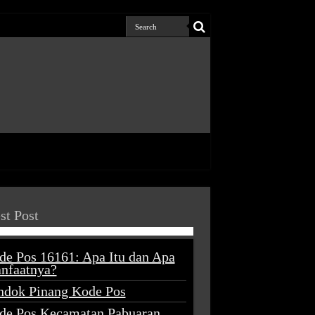
st Post
de Pos 16161: Apa Itu dan Apa
nfaatnya?
ndok Pinang Kode Pos
de Pos Kecamatan Pabuaran