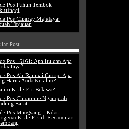
de Pos Puhun Tembok
ittinggi
de Pos Ciparay Majalaya:
buah Tinjauan
lar Post
de Pos 16161: Apa Itu dan Apa
nfaatnya?
de Pos Air Rambai Curup: Apa
ng Harus Anda Ketahui?
a itu Kode Pos Belawa?
de Pos Cimareme Ngamprah
ndung Barat
de Pos Mangsang – Kilas
ngenai Kode Pos di Kecamatan
lembang