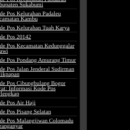
bupaten Sukabumi
de Pos Kelurahan Padaleu
camatan Kambu
de Pos Kelurahan Tuah Karya
de Pos 20142
de Pos Kecamatan Kedunggalar
awi
de Pos Pondang Amurang Timur
de Pos Jalan Jenderal Sudirman
likpapan
de Pos Cibungbulang Bogor
rat: Informasi Kode Pos
rlengkap
de Pos Air Haji
de Pos Pisang Selatan
de Pos Malangjiwan Colomadu
ranganyar