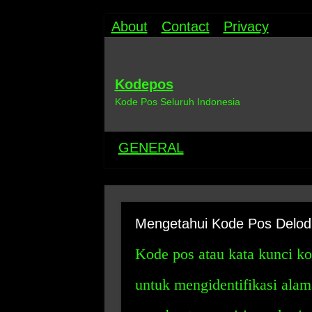
About
Contact
Privacy
Kodepos
Kode Pos Seluruh Indonesia
GENERAL
Mengetahui Kode Pos Delod
Kode pos atau kata kunci k
untuk mengidentifikasi alama