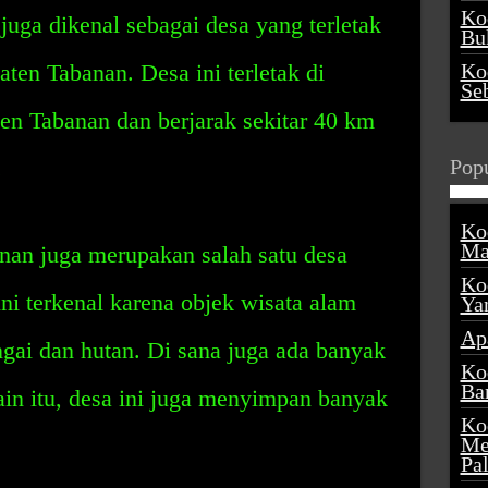
Ko
juga dikenal sebagai desa yang terletak
Buk
en Tabanan. Desa ini terletak di
Ko
Se
ten Tabanan dan berjarak sekitar 40 km
.
Popu
Ko
Ma
an juga merupakan salah satu desa
Ko
ini terkenal karena objek wisata alam
Ya
Ap
ngai dan hutan. Di sana juga ada banyak
Ko
Ba
in itu, desa ini juga menyimpan banyak
Ko
Me
Pa