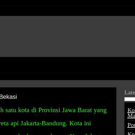
Late
Bekasi
 satu kota di Provinsi Jawa Barat yang
Ko
Ma
reta api Jakarta-Bandung. Kota ini
Po
Ko