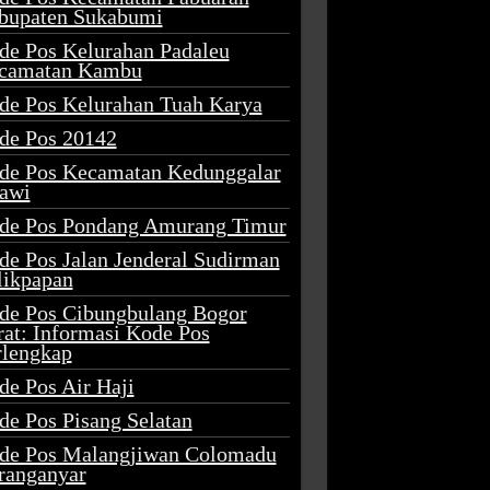
bupaten Sukabumi
de Pos Kelurahan Padaleu
camatan Kambu
de Pos Kelurahan Tuah Karya
de Pos 20142
de Pos Kecamatan Kedunggalar
awi
de Pos Pondang Amurang Timur
de Pos Jalan Jenderal Sudirman
likpapan
de Pos Cibungbulang Bogor
rat: Informasi Kode Pos
rlengkap
de Pos Air Haji
de Pos Pisang Selatan
de Pos Malangjiwan Colomadu
ranganyar