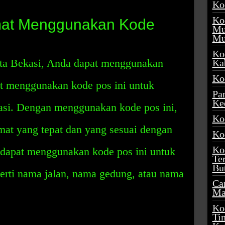
Ko
Ko
mat Menggunakan Kode
Mu
Mu
Ko
ota Bekasi, Anda dapat menggunakan
Ka
Ko
t menggunakan kode pos ini untuk
Pa
Ke
asi. Dengan menggunakan kode pos ini,
Ko
t yang tepat dan yang sesuai dengan
Ko
Ko
dapat menggunakan kode pos ini untuk
Te
Bu
erti nama jalan, nama gedung, atau nama
Ca
Ma
Ko
Ti