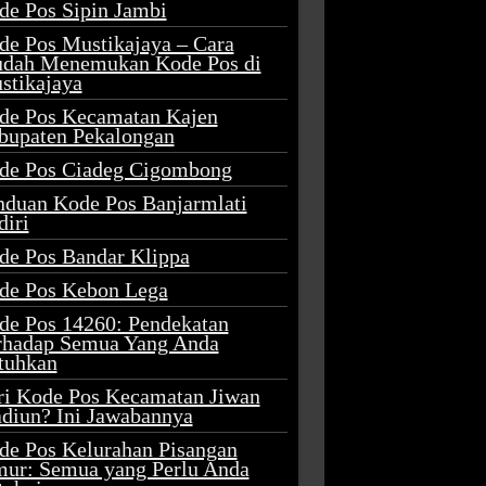
de Pos Sipin Jambi
de Pos Mustikajaya – Cara
dah Menemukan Kode Pos di
stikajaya
de Pos Kecamatan Kajen
bupaten Pekalongan
de Pos Ciadeg Cigombong
nduan Kode Pos Banjarmlati
diri
de Pos Bandar Klippa
de Pos Kebon Lega
de Pos 14260: Pendekatan
rhadap Semua Yang Anda
tuhkan
ri Kode Pos Kecamatan Jiwan
diun? Ini Jawabannya
de Pos Kelurahan Pisangan
mur: Semua yang Perlu Anda