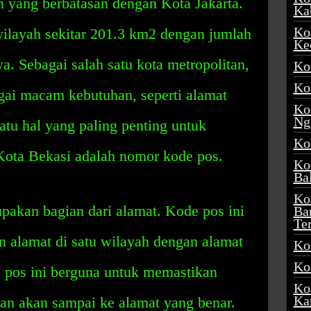
n yang berbatasan dengan Kota Jakarta.
Ka
Ko
wilayah sekitar 201.3 km2 dengan jumlah
Ke
wa. Sebagai salah satu kota metropolitan,
Ko
Ko
gai macam kebutuhan, seperti alamat
Ko
Ng
satu hal yang paling penting untuk
Ko
 Kota Bekasi adalah nomor kode pos.
Ko
Ba
Ko
pakan bagian dari alamat. Kode pos ini
Ba
Te
 alamat di satu wilayah dengan alamat
Ko
Ko
e pos ini berguna untuk memastikan
Ko
Ka
an akan sampai ke alamat yang benar.