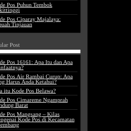
de Pos Puhun Tembok
ittinggi
de Pos Ciparay Majalaya:
buah Tinjauan
lar Post
de Pos 16161: Apa Itu dan Apa
nfaatnya?
de Pos Air Rambai Curup: Apa
ng Harus Anda Ketahui?
a itu Kode Pos Belawa?
de Pos Cimareme Ngamprah
ndung Barat
de Pos Mangsang – Kilas
ngenai Kode Pos di Kecamatan
lembang