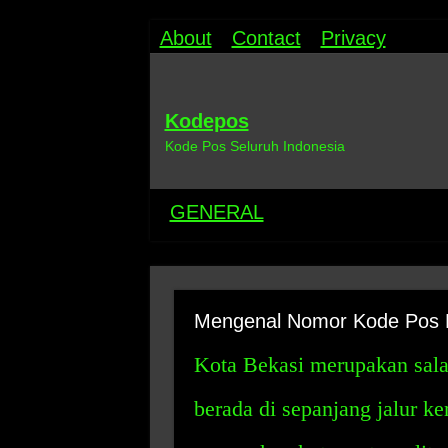
About
Contact
Privacy
Kodepos
Kode Pos Seluruh Indonesia
GENERAL
Mengenal Nomor Kode Pos 
Kota Bekasi merupakan salah
berada di sepanjang jalur ke