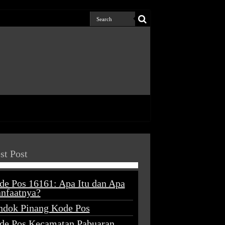
st Post
de Pos 16161: Apa Itu dan Apa
nfaatnya?
ndok Pinang Kode Pos
de Pos Kecamatan Pabuaran