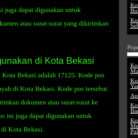
Ko
 juga dapat digunakan untuk
Buk
Ko
men atau surat-surat yang dikirimkan
Se
Popu
unakan di Kota Bekasi
Ko
Ma
 Kota Bekasi adalah 17125. Kode pos
Ko
Ya
ayah di Kota Bekasi. Kode pos tersebut
Ap
rimkan dokumen atau surat-surat ke
Ko
Ba
s ini juga dapat digunakan untuk
Ko
Me
 di Kota Bekasi.
Pa