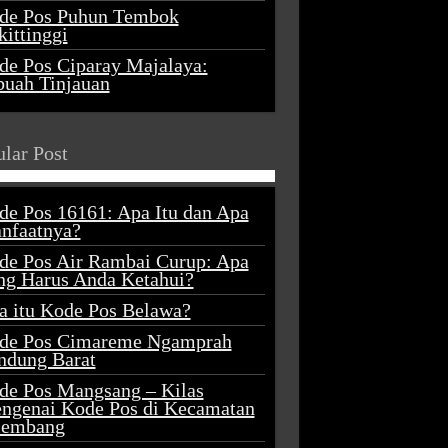
de Pos Puhun Tembok
ittinggi
de Pos Ciparay Majalaya:
buah Tinjauan
lar Post
de Pos 16161: Apa Itu dan Apa
nfaatnya?
de Pos Air Rambai Curup: Apa
ng Harus Anda Ketahui?
a itu Kode Pos Belawa?
de Pos Cimareme Ngamprah
ndung Barat
de Pos Mangsang – Kilas
ngenai Kode Pos di Kecamatan
lembang