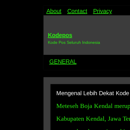
About
Contact
Privacy
Kodepos
Kode Pos Seluruh Indonesia
GENERAL
Mengenal Lebih Dekat Kode
Meteseh Boja Kendal merupa
Kabupaten Kendal, Jawa Ten