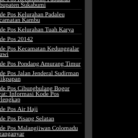
bupaten Sukabumi
de Pos Kelurahan Padaleu
camatan Kambu
de Pos Kelurahan Tuah Karya
de Pos 20142
de Pos Kecamatan Kedunggalar
awi
de Pos Pondang Amurang Timur
de Pos Jalan Jenderal Sudirman
likpapan
de Pos Cibungbulang Bogor
rat: Informasi Kode Pos
rlengkap
de Pos Air Haji
de Pos Pisang Selatan
de Pos Malangjiwan Colomadu
ranganyar