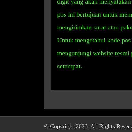
digit yang akan menyatakan
pos ini bertujuan untuk me
mengirimkan surat atau pak
Untuk mengetahui kode pos
mengunjungi website resmi 
setempat.
© Copyright 2026, All Rights Reser