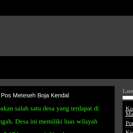
Late
 Pos Meteseh Boja Kendal
kan salah satu desa yang terdapat di
Ko
Ma
gah. Desa ini memiliki luas wilayah
Po
Ko