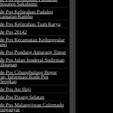
bupaten Sukabumi
de Pos Kelurahan Padaleu
camatan Kambu
de Pos Kelurahan Tuah Karya
de Pos 20142
de Pos Kecamatan Kedunggalar
awi
de Pos Pondang Amurang Timur
de Pos Jalan Jenderal Sudirman
likpapan
de Pos Cibungbulang Bogor
rat: Informasi Kode Pos
rlengkap
de Pos Air Haji
de Pos Pisang Selatan
de Pos Malangjiwan Colomadu
ranganyar