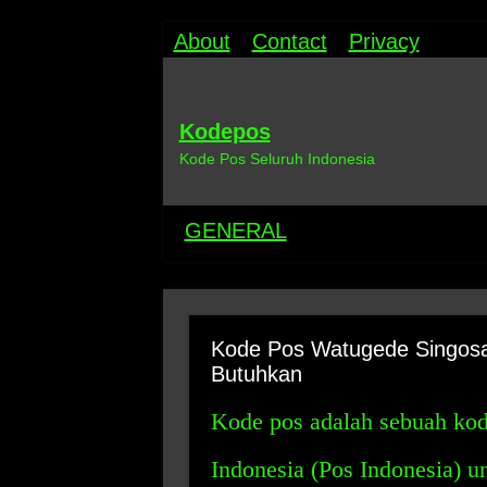
About
Contact
Privacy
Kodepos
Kode Pos Seluruh Indonesia
GENERAL
Kode Pos Watugede Singosar
Butuhkan
Kode pos adalah sebuah kod
Indonesia (Pos Indonesia) u