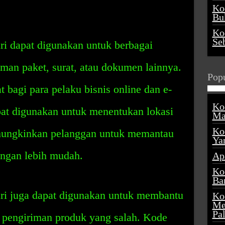
Ko
Buk
Ko
Se
i dapat digunakan untuk berbagai
iman paket, surat, atau dokumen lainnya.
Popu
 bagi para pelaku bisnis online dan e-
Ko
at digunakan untuk menentukan lokasi
Ma
Ko
ungkinkan pelanggan untuk memantau
Ya
engan lebih mudah.
Ap
Ko
Ba
ri juga dapat digunakan untuk membantu
Ko
Me
Pa
pengiriman produk yang salah. Kode