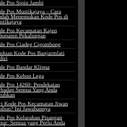
de Pos Sipin Jambi
de Pos Mustikajaya – Cara
dah Menemukan Kode Pos di
stikajaya
de Pos Kecamatan Kajen
bupaten Pekalongan
de Pos Ciadeg Cigombong
nduan Kode Pos Banjarmlati
diri
de Pos Bandar Klippa
de Pos Kebon Lega
de Pos 14260: Pendekatan
rhadap Semua Yang Anda
tuhkan
ri Kode Pos Kecamatan Jiwan
diun? Ini Jawabannya
de Pos Kelurahan Pisangan
mur: Semua yang Perlu Anda