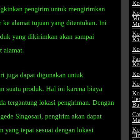
Ko
gkinkan pengirim untuk mengirimkan
Ko
Mu
ke alamat tujuan yang ditentukan. Ini
Mu
Ko
duk yang dikirimkan akan sampai
Ka
Ko
t alamat.
Pa
Ke
Ko
i juga dapat digunakan untuk
Ko
 suatu produk. Hal ini karena biaya
Ko
Te
da tergantung lokasi pengiriman. Dengan
Bu
Ca
ede Singosari, pengirim akan dapat
Ma
 yang tepat sesuai dengan lokasi
Ko
Ti