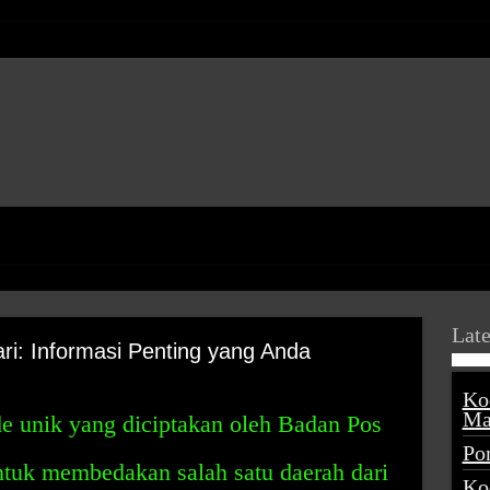
Late
i: Informasi Penting yang Anda
Ko
Ma
e unik yang diciptakan oleh Badan Pos
Po
ntuk membedakan salah satu daerah dari
Ko