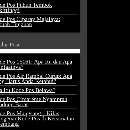
de Pos Puhun Tembok
ittinggi
de Pos Ciparay Majalaya:
buah Tinjauan
lar Post
de Pos 16161: Apa Itu dan Apa
nfaatnya?
de Pos Air Rambai Curup: Apa
ng Harus Anda Ketahui?
a itu Kode Pos Belawa?
de Pos Cimareme Ngamprah
ndung Barat
de Pos Mangsang – Kilas
ngenai Kode Pos di Kecamatan
lembang