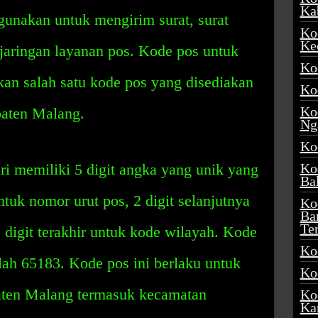
Ka
gunakan untuk mengirim surat, surat
Ko
Ke
 jaringan layanan pos. Kode pos untuk
Ko
an salah satu kode pos yang disediakan
Ko
Ko
paten Malang.
Ng
Ko
i memiliki 5 digit angka yang unik yang
Ko
Ba
untuk nomor urut pos, 2 digit selanjutnya
Ko
Ba
Te
digit terakhir untuk kode wilayah. Kode
Ko
ah 65183. Kode pos ini berlaku untuk
Ko
ten Malang termasuk kecamatan
Ko
Ka