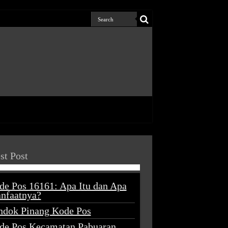
st Post
de Pos 16161: Apa Itu dan Apa
nfaatnya?
ndok Pinang Kode Pos
de Pos Kecamatan Pabuaran