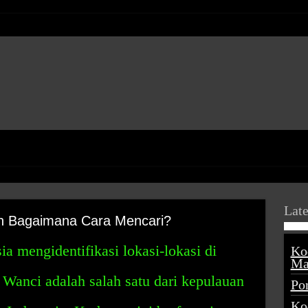
Late
an Bagaimana Cara Mencari?
a mengidentifikasi lokasi-lokasi di
Ko
Ma
s Wanci adalah salah satu dari kepulauan
Po
Ko