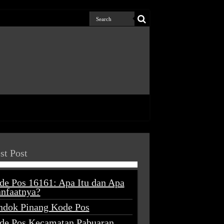
st Post
de Pos 16161: Apa Itu dan Apa
nfaatnya?
ndok Pinang Kode Pos
de Pos Kecamatan Pabuaran