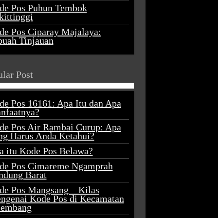
de Pos Puhun Tembok
ittinggi
de Pos Ciparay Majalaya:
buah Tinjauan
lar Post
de Pos 16161: Apa Itu dan Apa
nfaatnya?
de Pos Air Rambai Curup: Apa
ng Harus Anda Ketahui?
a itu Kode Pos Belawa?
de Pos Cimareme Ngamprah
ndung Barat
de Pos Mangsang – Kilas
ngenai Kode Pos di Kecamatan
lembang