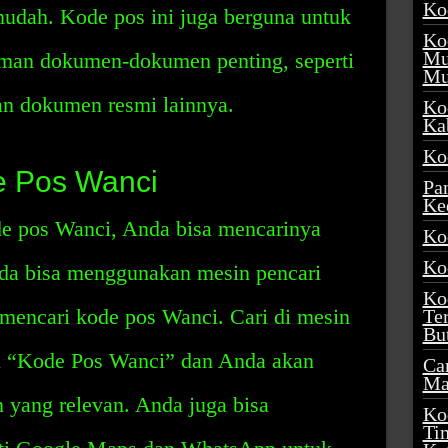
Ko
mudah. Kode pos ini juga berguna untuk
Ko
Mu
man dokumen-dokumen penting, seperti
Mu
dan dokumen resmi lainnya.
Ko
Ka
Ko
e Pos Wanci
Pa
Ke
de pos Wanci, Anda bisa mencarinya
Ko
Ko
da bisa menggunakan mesin pencari
Ko
 mencari kode pos Wanci. Cari di mesin
Te
Bu
n “Kode Pos Wanci” dan Anda akan
Ca
Ma
 yang relevan. Anda juga bisa
Ko
Ti