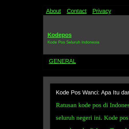
About
Contact
Privacy
Kodepos
Kode Pos Seluruh Indonesia
GENERAL
Kode Pos Wanci: Apa Itu d
Ratusan kode pos di Indonesi
seluruh negeri ini. Kode po