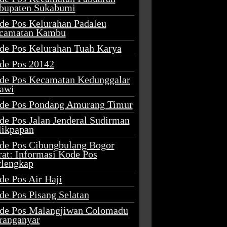
bupaten Sukabumi
de Pos Kelurahan Padaleu
camatan Kambu
de Pos Kelurahan Tuah Karya
de Pos 20142
de Pos Kecamatan Kedunggalar
awi
de Pos Pondang Amurang Timur
de Pos Jalan Jenderal Sudirman
likpapan
de Pos Cibungbulang Bogor
rat: Informasi Kode Pos
rlengkap
de Pos Air Haji
de Pos Pisang Selatan
de Pos Malangjiwan Colomadu
ranganyar