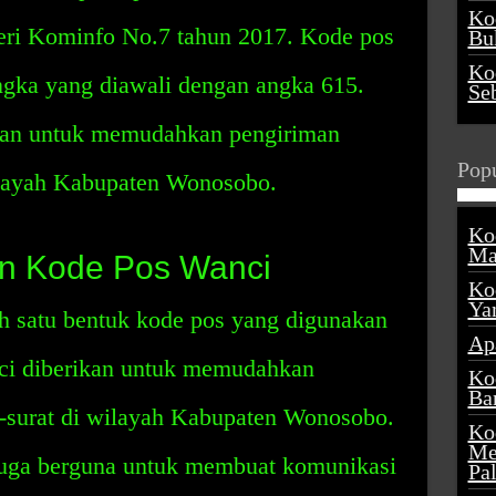
Ko
eri Kominfo No.7 tahun 2017. Kode pos
Buk
Ko
angka yang diawali dengan angka 615.
Se
kan untuk memudahkan pengiriman
Popu
wilayah Kabupaten Wonosobo.
Ko
Ma
n Kode Pos Wanci
Ko
Ya
h satu bentuk kode pos yang digunakan
Ap
ci diberikan untuk memudahkan
Ko
Ba
t-surat di wilayah Kabupaten Wonosobo.
Ko
Me
 juga berguna untuk membuat komunikasi
Pa