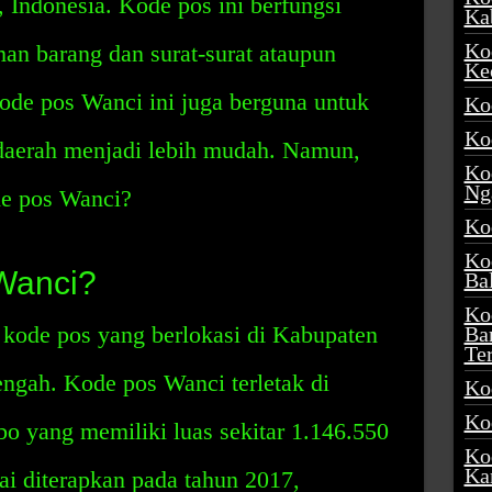
 Indonesia. Kode pos ini berfungsi
Ka
Ko
n barang dan surat-surat ataupun
Ke
ode pos Wanci ini juga berguna untuk
Ko
Ko
daerah menjadi lebih mudah. Namun,
Ko
Ng
de pos Wanci?
Ko
Ko
Wanci?
Ba
Ko
kode pos yang berlokasi di Kabupaten
Ba
Te
ngah. Kode pos Wanci terletak di
Ko
Ko
 yang memiliki luas sekitar 1.146.550
Ko
Ka
i diterapkan pada tahun 2017,