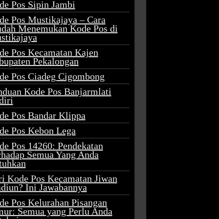
de Pos Sipin Jambi
de Pos Mustikajaya – Cara
dah Menemukan Kode Pos di
stikajaya
de Pos Kecamatan Kajen
bupaten Pekalongan
de Pos Ciadeg Cigombong
nduan Kode Pos Banjarmlati
diri
de Pos Bandar Klippa
de Pos Kebon Lega
de Pos 14260: Pendekatan
rhadap Semua Yang Anda
tuhkan
ri Kode Pos Kecamatan Jiwan
diun? Ini Jawabannya
de Pos Kelurahan Pisangan
mur: Semua yang Perlu Anda