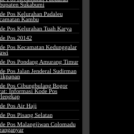
bupaten Sukabumi
de Pos Kelurahan Padaleu
camatan Kambu
de Pos Kelurahan Tuah Karya
de Pos 20142
de Pos Kecamatan Kedunggalar
awi
de Pos Pondang Amurang Timur
de Pos Jalan Jenderal Sudirman
likpapan
de Pos Cibungbulang Bogor
rat: Informasi Kode Pos
rlengkap
de Pos Air Haji
de Pos Pisang Selatan
de Pos Malangjiwan Colomadu
ranganyar