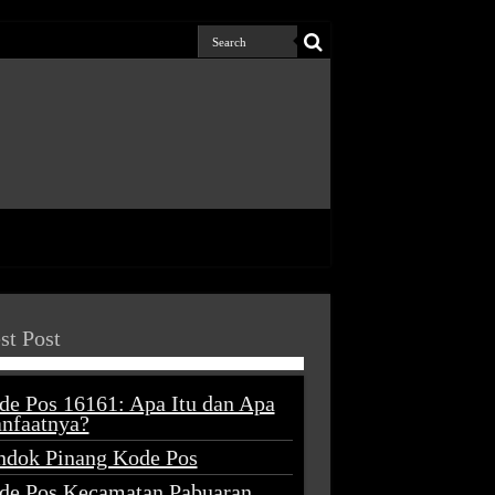
st Post
de Pos 16161: Apa Itu dan Apa
nfaatnya?
ndok Pinang Kode Pos
de Pos Kecamatan Pabuaran