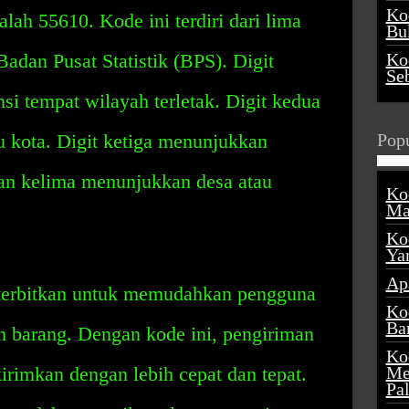
Ko
ah 55610. Kode ini terdiri dari lima
Buk
Badan Pusat Statistik (BPS). Digit
Ko
Se
i tempat wilayah terletak. Digit kedua
 kota. Digit ketiga menunjukkan
Popu
an kelima menunjukkan desa atau
Ko
Ma
Ko
Ya
Ap
terbitkan untuk memudahkan pengguna
Ko
Ba
n barang. Dengan kode ini, pengiriman
Ko
irimkan dengan lebih cepat dan tepat.
Me
Pa