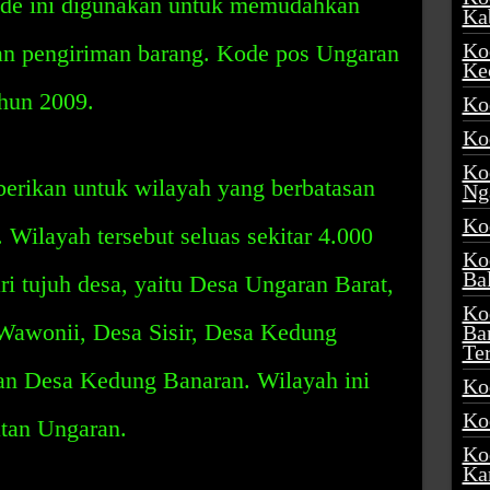
de ini digunakan untuk memudahkan
Ka
Ko
an pengiriman barang. Kode pos Ungaran
Ke
ahun 2009.
Ko
Ko
Ko
erikan untuk wilayah yang berbatasan
Ng
Ko
Wilayah tersebut seluas sekitar 4.000
Ko
Ba
ari tujuh desa, yaitu Desa Ungaran Barat,
Ko
Wawonii, Desa Sisir, Desa Kedung
Ba
Te
dan Desa Kedung Banaran. Wilayah ini
Ko
Ko
tan Ungaran.
Ko
Ka