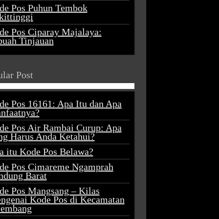
de Pos Puhun Tembok
ittinggi
de Pos Ciparay Majalaya:
buah Tinjauan
lar Post
de Pos 16161: Apa Itu dan Apa
nfaatnya?
de Pos Air Rambai Curup: Apa
ng Harus Anda Ketahui?
a itu Kode Pos Belawa?
de Pos Cimareme Ngamprah
ndung Barat
de Pos Mangsang – Kilas
ngenai Kode Pos di Kecamatan
lembang