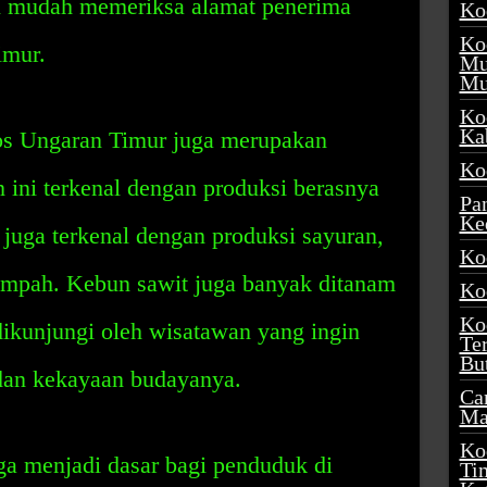
n mudah memeriksa alamat penerima
Ko
Ko
imur.
Mu
Mu
Ko
Ka
os Ungaran Timur juga merupakan
Ko
 ini terkenal dengan produksi berasnya
Pa
Ke
juga terkenal dengan produksi sayuran,
Ko
empah. Kebun sawit juga banyak ditanam
Ko
Ko
 dikunjungi oleh wisatawan yang ingin
Te
Bu
dan kekayaan budayanya.
Ca
Ma
Ko
a menjadi dasar bagi penduduk di
Ti