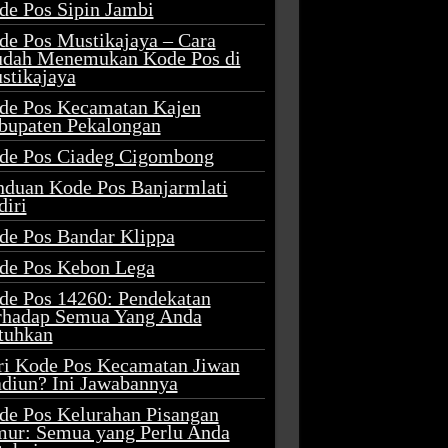
de Pos Sipin Jambi
de Pos Mustikajaya – Cara
dah Menemukan Kode Pos di
stikajaya
de Pos Kecamatan Kajen
bupaten Pekalongan
de Pos Ciadeg Cigombong
nduan Kode Pos Banjarmlati
diri
de Pos Bandar Klippa
de Pos Kebon Lega
de Pos 14260: Pendekatan
rhadap Semua Yang Anda
tuhkan
ri Kode Pos Kecamatan Jiwan
diun? Ini Jawabannya
de Pos Kelurahan Pisangan
mur: Semua yang Perlu Anda