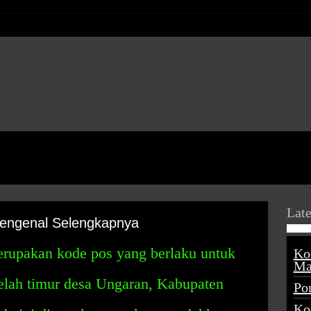
Late
engenal Selengkapnya
rupakan kode pos yang berlaku untuk
Ko
Ma
belah timur desa Ungaran, Kabupaten
Po
Ko