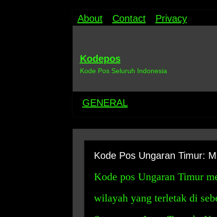
About
Contact
Privacy
Kodepos
Kode Pos Seluruh Indonesia
GENERAL
Kode Pos Ungaran Timur: M
Kode pos Ungaran Timur me
wilayah yang terletak di se