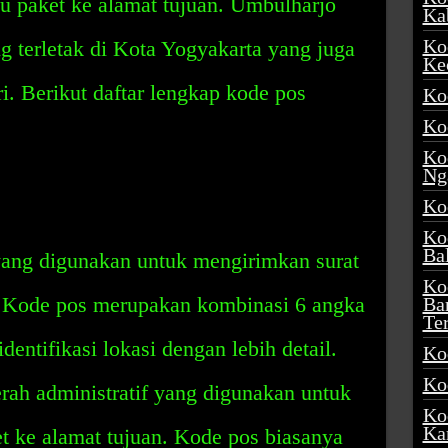
u paket ke alamat tujuan. Umbulharjo
Ka
Ko
ng terletak di Kota Yogyakarta yang juga
Ke
i. Berikut daftar lengkap kode pos
Ko
Ko
Ko
Ng
Ko
Ko
Ba
ang digunakan untuk mengirimkan surat
Ko
n. Kode pos merupakan kombinasi 6 angka
Ba
Te
entifikasi lokasi dengan lebih detail.
Ko
Ko
ah administratif yang digunakan untuk
Ko
Ka
t ke alamat tujuan. Kode pos biasanya