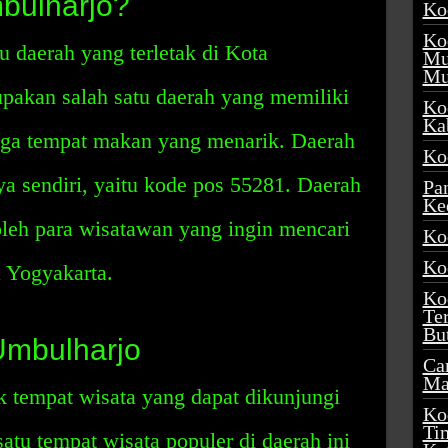
bulharjo?
Ko
Ko
u daerah yang terletak di Kota
Mu
Mu
pakan salah satu daerah yang memiliki
Ko
Ka
uga tempat makan yang menarik. Daerah
Ko
ya sendiri, yaitu kode pos 55281. Daerah
Pa
Ke
oleh para wisatawan yang ingin mencari
Ko
Ko
 Yogyakarta.
Ko
Te
Bu
Umbulharjo
Ca
Ma
 tempat wisata yang dapat dikunjungi
Ko
Ti
atu tempat wisata populer di daerah ini