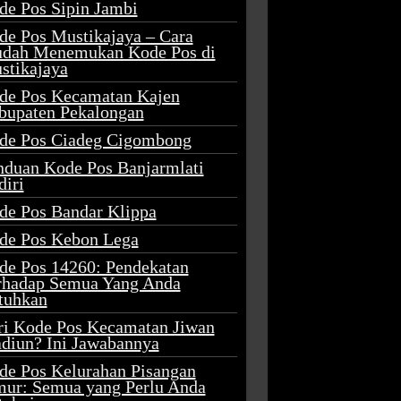
de Pos Sipin Jambi
de Pos Mustikajaya – Cara
dah Menemukan Kode Pos di
stikajaya
de Pos Kecamatan Kajen
bupaten Pekalongan
de Pos Ciadeg Cigombong
nduan Kode Pos Banjarmlati
diri
de Pos Bandar Klippa
de Pos Kebon Lega
de Pos 14260: Pendekatan
rhadap Semua Yang Anda
tuhkan
ri Kode Pos Kecamatan Jiwan
diun? Ini Jawabannya
de Pos Kelurahan Pisangan
mur: Semua yang Perlu Anda