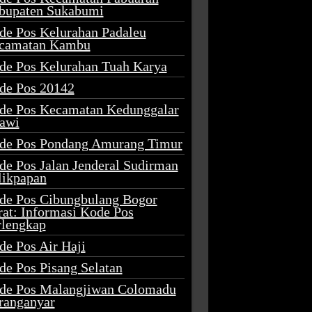
bupaten Sukabumi
de Pos Kelurahan Padaleu
camatan Kambu
de Pos Kelurahan Tuah Karya
de Pos 20142
de Pos Kecamatan Kedunggalar
awi
de Pos Pondang Amurang Timur
de Pos Jalan Jenderal Sudirman
likpapan
de Pos Cibungbulang Bogor
rat: Informasi Kode Pos
rlengkap
de Pos Air Haji
de Pos Pisang Selatan
de Pos Malangjiwan Colomadu
ranganyar