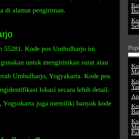
Ko
ga di alamat pengiriman.
Buk
Ko
Se
rjo
Popu
h 55281. Kode pos Umbulharjo ini
gunakan untuk mengirimkan surat atau
Ko
Ma
aerah Umbulharjo, Yogyakarta. Kode pos
Ko
Ya
gidentifikasi lokasi secara lebih detail.
Ap
, Yogyakarta juga memiliki banyak kode
Ko
Ba
Ko
Me
Pa