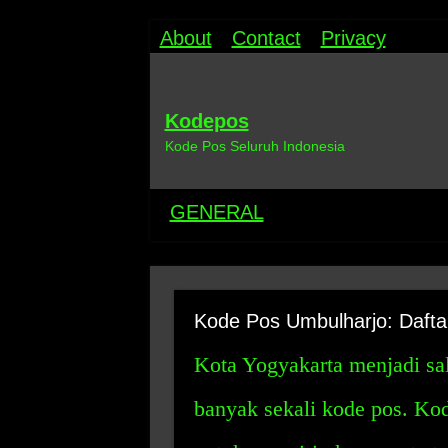
About
Contact
Privacy
Kodepos
Kode Pos Seluruh Indonesia
GENERAL
Kode Pos Umbulharjo: Dafta
Kota Yogyakarta menjadi sal
banyak sekali kode pos. Ko