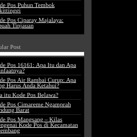
de Pos Puhun Tembok
ittinggi
de Pos Ciparay Majalaya:
buah Tinjauan
lar Post
de Pos 16161: Apa Itu dan Apa
nfaatnya?
de Pos Air Rambai Curup: Apa
ng Harus Anda Ketahui?
a itu Kode Pos Belawa?
de Pos Cimareme Ngamprah
ndung Barat
de Pos Mangsang – Kilas
ngenai Kode Pos di Kecamatan
lembang