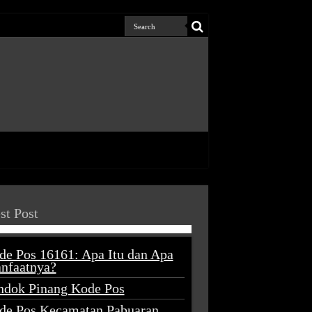
st Post
de Pos 16161: Apa Itu dan Apa
nfaatnya?
ndok Pinang Kode Pos
de Pos Kecamatan Pabuaran