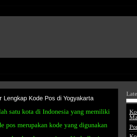
Late
r Lengkap Kode Pos di Yogyakarta
ah satu kota di Indonesia yang memiliki
Ko
Ma
de pos merupakan kode yang digunakan
Po
Ko