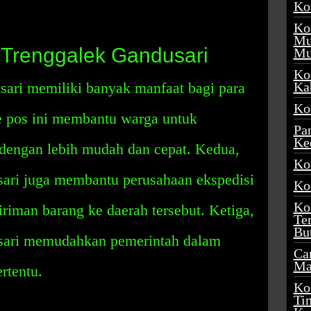
Ko
Ko
Mu
 Trenggalek Gandusari
Mu
Ko
ari memiliki banyak manfaat bagi para
Ka
Ko
 pos ini membantu warga untuk
Pa
Ke
dengan lebih mudah dan cepat. Kedua,
Ko
ari juga membantu perusahaan ekspedisi
Ko
Ko
iriman barang ke daerah tersebut. Ketiga,
Te
Bu
sari memudahkan pemerintah dalam
Ca
Ma
rtentu.
Ko
Ti