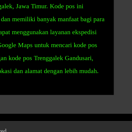
galek, Jawa Timur. Kode pos ini
dan memiliki banyak manfaat bagi para
apat menggunakan layanan ekspedisi
 Google Maps untuk mencari kode pos
an kode pos Trenggalek Gandusari,
okasi dan alamat dengan lebih mudah.
ved