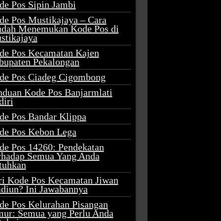
de Pos Sipin Jambi
de Pos Mustikajaya – Cara
dah Menemukan Kode Pos di
stikajaya
de Pos Kecamatan Kajen
bupaten Pekalongan
de Pos Ciadeg Cigombong
nduan Kode Pos Banjarmlati
diri
de Pos Bandar Klippa
de Pos Kebon Lega
de Pos 14260: Pendekatan
rhadap Semua Yang Anda
tuhkan
ri Kode Pos Kecamatan Jiwan
diun? Ini Jawabannya
de Pos Kelurahan Pisangan
mur: Semua yang Perlu Anda