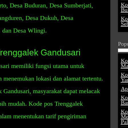
Ko
to, Desa Buduran, Desa Sumberjati,
Buk
angduren, Desa Dukuh, Desa
Ko
Se
 dan Desa Wlingi.
Popu
renggalek Gandusari
Ko
ari memiliki fungsi utama untuk
Ma
Ko
menemukan lokasi dan alamat tertentu.
Ya
Ap
 Gandusari, masyarakat dapat melacak
Ko
Ba
ebih mudah. Kode pos Trenggalek
Ko
lam menentukan tarif pengiriman
Me
Pa