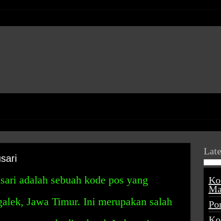
Late
sari
ari adalah sebuah kode pos yang
Ko
Ma
galek, Jawa Timur. Ini merupakan salah
Po
Ko