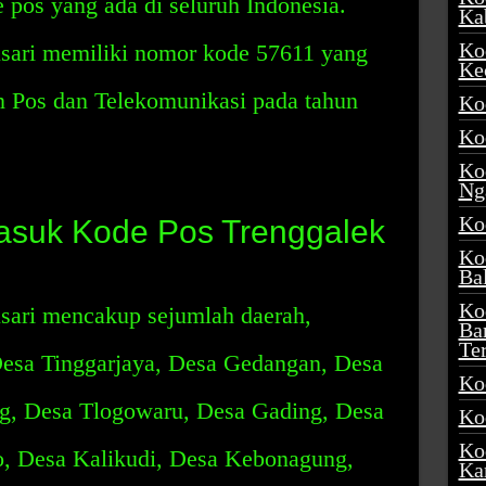
e pos yang ada di seluruh Indonesia.
Ka
Ko
sari memiliki nomor kode 57611 yang
Ke
n Pos dan Telekomunikasi pada tahun
Ko
Ko
Ko
Ng
Ko
asuk Kode Pos Trenggalek
Ko
Ba
Ko
sari mencakup sejumlah daerah,
Ba
Te
Desa Tinggarjaya, Desa Gedangan, Desa
Ko
, Desa Tlogowaru, Desa Gading, Desa
Ko
Ko
, Desa Kalikudi, Desa Kebonagung,
Ka