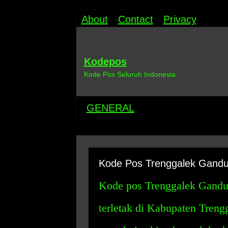
About
Contact
Privacy
Kodepos
Kode Pos Seluruh Indonesia
GENERAL
Kode Pos Trenggalek Gandu
Kode pos Trenggalek Gandus
terletak di Kabupaten Treng