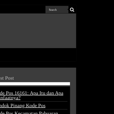
st Post
de Pos 16161: Apa Itu dan Apa
nfaatnya?
ndok Pinang Kode Pos
de Pos Kecamatan Pabuaran