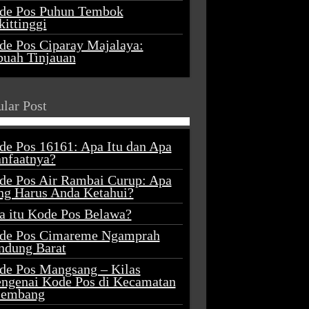
de Pos Puhun Tembok
ittinggi
de Pos Ciparay Majalaya:
buah Tinjauan
lar Post
de Pos 16161: Apa Itu dan Apa
nfaatnya?
de Pos Air Rambai Curup: Apa
ng Harus Anda Ketahui?
a itu Kode Pos Belawa?
de Pos Cimareme Ngamprah
ndung Barat
de Pos Mangsang – Kilas
ngenai Kode Pos di Kecamatan
lembang