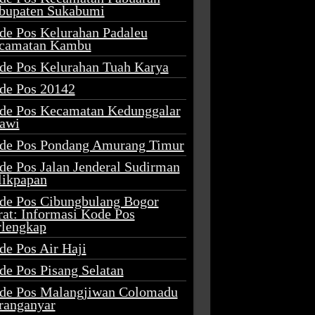
bupaten Sukabumi
de Pos Kelurahan Padaleu
camatan Kambu
de Pos Kelurahan Tuah Karya
de Pos 20142
de Pos Kecamatan Kedunggalar
awi
de Pos Pondang Amurang Timur
de Pos Jalan Jenderal Sudirman
likpapan
de Pos Cibungbulang Bogor
rat: Informasi Kode Pos
rlengkap
de Pos Air Haji
de Pos Pisang Selatan
de Pos Malangjiwan Colomadu
ranganyar