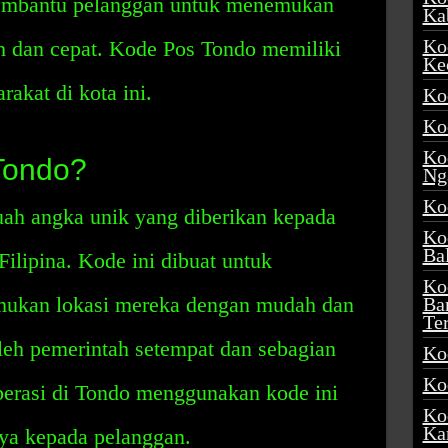
membantu pelanggan untuk menemukan
Ka
Ko
 dan cepat. Kode Pos Tondo memiliki
Ke
akat di kota ini.
Ko
Ko
Ko
Tondo?
Ng
Ko
ah angka unik yang diberikan kepada
Ko
Ba
ilipina. Kode ini dibuat untuk
Ko
ukan lokasi mereka dengan mudah dan
Ba
Te
oleh pemerintah setempat dan sebagian
Ko
Ko
perasi di Tondo menggunakan kode ini
Ko
Ka
ya kepada pelanggan.