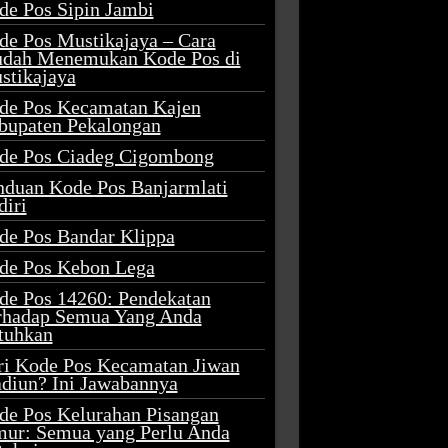
de Pos Sipin Jambi
de Pos Mustikajaya – Cara
dah Menemukan Kode Pos di
stikajaya
de Pos Kecamatan Kajen
bupaten Pekalongan
de Pos Ciadeg Cigombong
nduan Kode Pos Banjarmlati
diri
de Pos Bandar Klippa
de Pos Kebon Lega
de Pos 14260: Pendekatan
rhadap Semua Yang Anda
tuhkan
ri Kode Pos Kecamatan Jiwan
diun? Ini Jawabannya
de Pos Kelurahan Pisangan
mur: Semua yang Perlu Anda