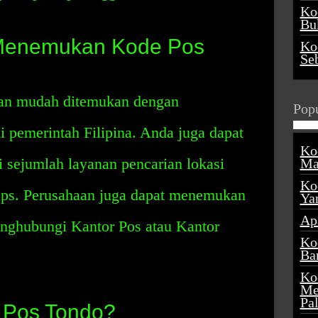
Ko
Buk
Menemukan Kode Pos
Ko
Se
an mudah ditemukan dengan
Popu
 pemerintah Filipina. Anda juga dapat
Ko
 sejumlah layanan pencarian lokasi
Ma
Ko
aps. Perusahaan juga dapat menemukan
Ya
Ap
nghubungi Kantor Pos atau Kantor
Ko
Ba
Ko
Me
Pa
 Pos Tondo?