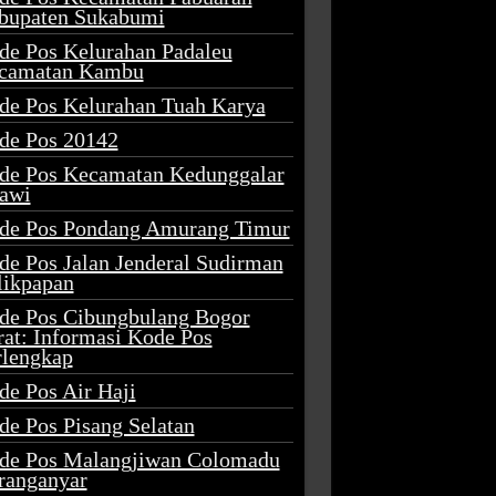
bupaten Sukabumi
de Pos Kelurahan Padaleu
camatan Kambu
de Pos Kelurahan Tuah Karya
de Pos 20142
de Pos Kecamatan Kedunggalar
awi
de Pos Pondang Amurang Timur
de Pos Jalan Jenderal Sudirman
likpapan
de Pos Cibungbulang Bogor
rat: Informasi Kode Pos
rlengkap
de Pos Air Haji
de Pos Pisang Selatan
de Pos Malangjiwan Colomadu
ranganyar