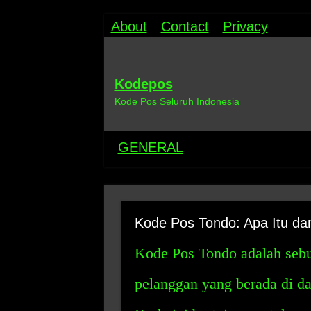
About
Contact
Privacy
Kodepos
Kode Pos Seluruh Indonesia
GENERAL
Kode Pos Tondo: Apa Itu d
Kode Pos Tondo adalah sebu
pelanggan yang berada di da