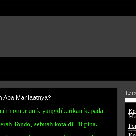
Late
an Apa Manfaatnya?
ah nomor unik yang diberikan kepada
Ko
Ma
erah Tondo, sebuah kota di Filipina.
Po
Ko