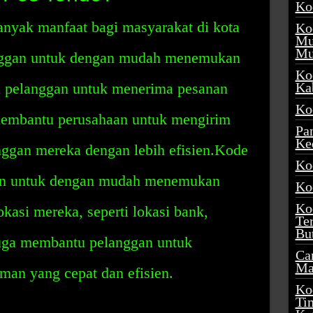
Ko
nyak manfaat bagi masyarakat di kota
Ko
Mu
Mu
anggan untuk dengan mudah menemukan
Ko
 pelanggan untuk menerima pesanan
Ka
Ko
membantu perusahaan untuk mengirim
Pa
Ke
ggan mereka dengan lebih efisien.Kode
Ko
an untuk dengan mudah menemukan
Ko
Ko
okasi mereka, seperti lokasi bank,
Te
Bu
 juga membantu pelanggan untuk
Ca
Ma
man yang cepat dan efisien.
Ko
Ti