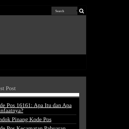
st Post
de Pos 16161: Apa Itu dan Apa
nfaatnya?
ndok Pinang Kode Pos
de Pos Kecamatan Pabuaran