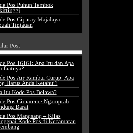
de Pos Puhun Tembok
ittinggi
de Pos Ciparay Majalaya:
buah Tinjauan
lar Post
de Pos 16161: Apa Itu dan Apa
nfaatnya?
de Pos Air Rambai Curup: Apa
ng Harus Anda Ketahui?
a itu Kode Pos Belawa?
de Pos Cimareme Ngamprah
ndung Barat
de Pos Mangsang – Kilas
ngenai Kode Pos di Kecamatan
lembang