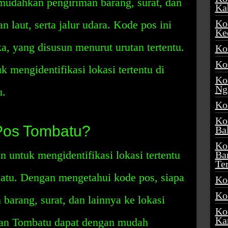
mudahkan pengiriman barang, surat, dan
Ka
Ko
an laut, serta jalur udara. Kode pos ini
Ke
ka, yang disusun menurut urutan tertentu.
Ko
Ko
 mengidentifikasi lokasi tertentu di
Ko
Ng
u.
Ko
Ko
Pos Tombatu?
Ba
Ko
untuk mengidentifikasi lokasi tertentu
Ba
Te
tu. Dengan mengetahui kode pos, siapa
Ko
Ko
barang, surat, dan lainnya ke lokasi
Ko
Ka
tan Tombatu dapat dengan mudah