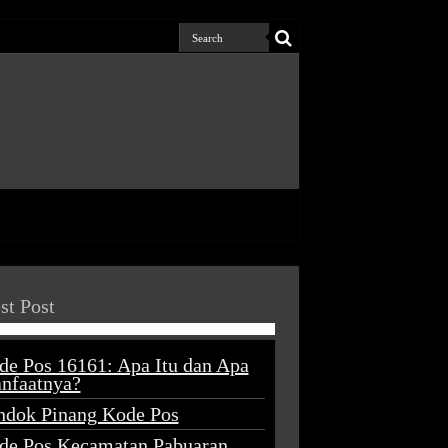
st Post
de Pos 16161: Apa Itu dan Apa
nfaatnya?
ndok Pinang Kode Pos
de Pos Kecamatan Pabuaran