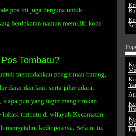
Ko
de pos ini juga berguna untuk
Buk
Ko
yang berdekatan namun memiliki kode
Se
Popu
 Pos Tombatu?
Ko
Ma
untuk memudahkan pengiriman barang,
Ko
Ya
ur darat dan laut, serta jalur udara.
Ap
, siapa pun yang ingin mengirimkan
Ko
Ba
e lokasi tertentu di wilayah Kecamatan
Ko
Me
 mengetahui kode posnya. Selain itu,
Pa