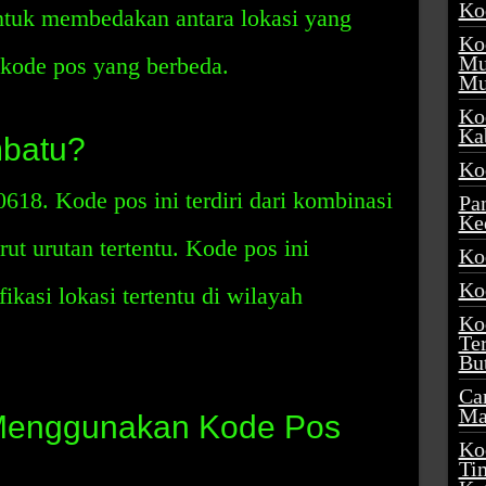
Ko
untuk membedakan antara lokasi yang
Ko
Mu
kode pos yang berbeda.
Mu
Ko
Ka
batu?
Ko
18. Kode pos ini terdiri dari kombinasi
Pa
Ke
ut urutan tertentu. Kode pos ini
Ko
Ko
kasi lokasi tertentu di wilayah
Ko
Te
Bu
Ca
Ma
Menggunakan Kode Pos
Ko
Ti