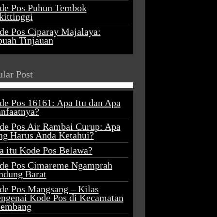
de Pos Puhun Tembok
ittinggi
de Pos Ciparay Majalaya:
buah Tinjauan
lar Post
de Pos 16161: Apa Itu dan Apa
nfaatnya?
de Pos Air Rambai Curup: Apa
ng Harus Anda Ketahui?
a itu Kode Pos Belawa?
de Pos Cimareme Ngamprah
ndung Barat
de Pos Mangsang – Kilas
ngenai Kode Pos di Kecamatan
lembang