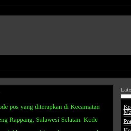
Late
?
de pos yang diterapkan di Kecamatan
Ko
Ma
eng Rappang, Sulawesi Selatan. Kode
Po
Ko