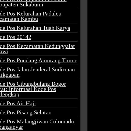
bupaten Sukabumi
de Pos Kelurahan Padaleu
camatan Kambu
de Pos Kelurahan Tuah Karya
de Pos 20142
de Pos Kecamatan Kedunggalar
awi
de Pos Pondang Amurang Timur
de Pos Jalan Jenderal Sudirman
likpapan
de Pos Cibungbulang Bogor
rat: Informasi Kode Pos
rlengkap
de Pos Air Haji
de Pos Pisang Selatan
de Pos Malangjiwan Colomadu
ranganyar