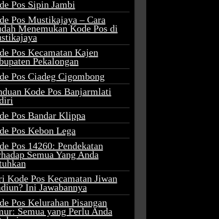
de Pos Sipin Jambi
de Pos Mustikajaya – Cara
dah Menemukan Kode Pos di
stikajaya
de Pos Kecamatan Kajen
bupaten Pekalongan
de Pos Ciadeg Cigombong
nduan Kode Pos Banjarmlati
diri
de Pos Bandar Klippa
de Pos Kebon Lega
de Pos 14260: Pendekatan
rhadap Semua Yang Anda
tuhkan
ri Kode Pos Kecamatan Jiwan
diun? Ini Jawabannya
de Pos Kelurahan Pisangan
mur: Semua yang Perlu Anda