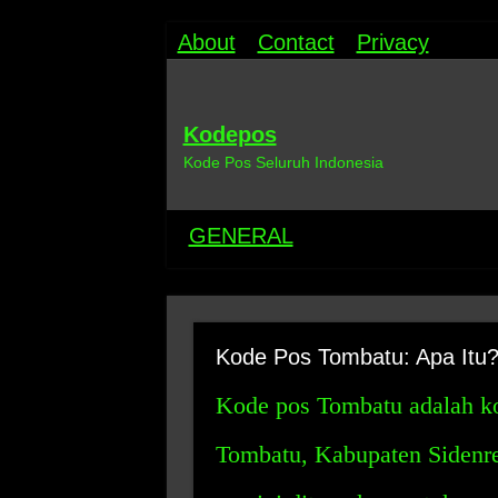
About
Contact
Privacy
Kodepos
Kode Pos Seluruh Indonesia
GENERAL
Kode Pos Tombatu: Apa Itu
Kode pos Tombatu adalah ko
Tombatu, Kabupaten Sidenr