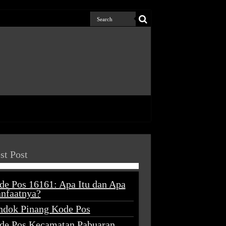
st Post
de Pos 16161: Apa Itu dan Apa
nfaatnya?
ndok Pinang Kode Pos
de Pos Kecamatan Pabuaran