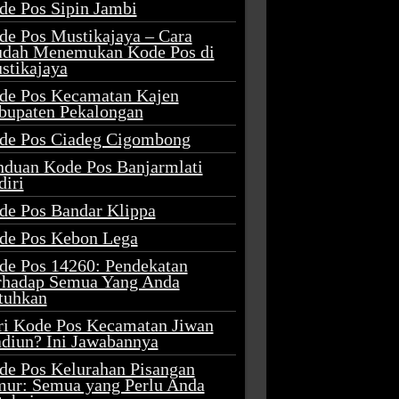
de Pos Sipin Jambi
de Pos Mustikajaya – Cara
dah Menemukan Kode Pos di
stikajaya
de Pos Kecamatan Kajen
bupaten Pekalongan
de Pos Ciadeg Cigombong
nduan Kode Pos Banjarmlati
diri
de Pos Bandar Klippa
de Pos Kebon Lega
de Pos 14260: Pendekatan
rhadap Semua Yang Anda
tuhkan
ri Kode Pos Kecamatan Jiwan
diun? Ini Jawabannya
de Pos Kelurahan Pisangan
mur: Semua yang Perlu Anda