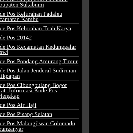
bupaten Sukabumi
de Pos Kelurahan Padaleu
camatan Kambu
de Pos Kelurahan Tuah Karya
de Pos 20142
de Pos Kecamatan Kedunggalar
awi
de Pos Pondang Amurang Timur
de Pos Jalan Jenderal Sudirman
likpapan
de Pos Cibungbulang Bogor
rat: Informasi Kode Pos
rlengkap
de Pos Air Haji
de Pos Pisang Selatan
de Pos Malangjiwan Colomadu
ranganyar