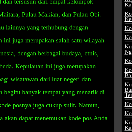
il dan tersusun dari empat kelompok
Ka
Ko
Maitara, Pulau Makian, dan Pulau Obi.
Ke
lau lainnya yang terhubung dengan
Ko
Ko
 ini juga merupakan salah satu wilayah
Ko
Ng
nesia, dengan berbagai budaya, etnis,
Ko
beda. Kepulauan ini juga merupakan
Ko
Ba
agi wisatawan dari luar negeri dan
Ko
Ba
 begitu banyak tempat yang menarik di
Te
Ko
kode posnya juga cukup sulit. Namun,
Ko
nda akan dapat menemukan kode pos Anda
Ko
Ka