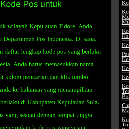
 Kode Pos untuk
Ko
Ko
Mu
Mu
uk wilayah Kepulauan Tidore, Anda
Ko
Ka
b Departemen Pos Indonesia. Di sana,
Ko
daftar lengkap kode pos yang berlaku
Pa
Ke
onesia. Anda harus memasukkan nama
Ko
i kolom pencarian dan klik tombol
Ko
Ko
Anda ke halaman yang menampilkan
Te
Bu
 berlaku di Kabupaten Kepulauan Sula.
Ca
Ma
s yang sesuai dengan tempat tinggal
Ko
Ti
 menemukan kode pos yang sesuai