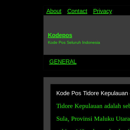
About
Contact
Privacy
Kodepos
Kode Pos Seluruh Indonesia
GENERAL
Kode Pos Tidore Kepulauan
Tidore Kepulauan adalah se
Sula, Provinsi Maluku Utara,