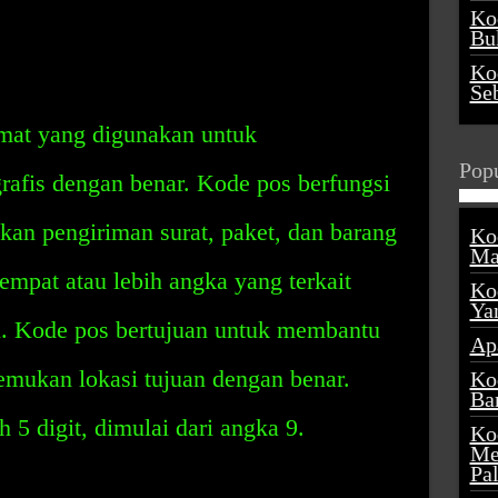
Ko
Buk
Ko
Se
mat yang digunakan untuk
Popu
grafis dengan benar. Kode pos berfungsi
an pengiriman surat, paket, dan barang
Ko
Ma
empat atau lebih angka yang terkait
Ko
Ya
n. Kode pos bertujuan untuk membantu
Ap
mukan lokasi tujuan dengan benar.
Ko
Ba
 5 digit, dimulai dari angka 9.
Ko
Me
Pa