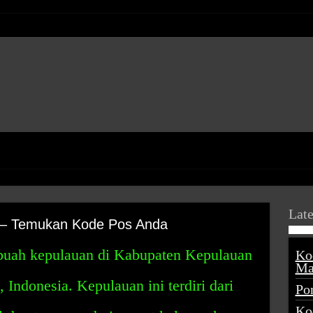
Late
 – Temukan Kode Pos Anda
buah kepulauan di Kabupaten Kepulauan
Ko
Ma
 Indonesia. Kepulauan ini terdiri dari
Po
Ko