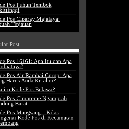
de Pos Puhun Tembok
ittinggi
de Pos Ciparay Majalaya:
buah Tinjauan
lar Post
de Pos 16161: Apa Itu dan Apa
nfaatnya?
de Pos Air Rambai Curup: Apa
ng Harus Anda Ketahui?
a itu Kode Pos Belawa?
de Pos Cimareme Ngamprah
ndung Barat
de Pos Mangsang – Kilas
ngenai Kode Pos di Kecamatan
lembang