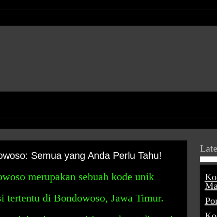
Late
woso: Semua yang Anda Perlu Tahu!
owoso merupakan sebuah kode unik
Ko
Ma
si tertentu di Bondowoso, Jawa Timur.
Po
Ko