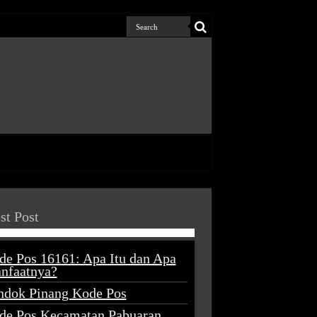
st Post
de Pos 16161: Apa Itu dan Apa
nfaatnya?
ndok Pinang Kode Pos
de Pos Kecamatan Pabuaran