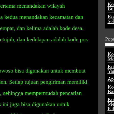
Ko
pertama menandakan wilayah
Buk
ka kedua menandakan kecamatan dan
Ko
Se
empat, dan kelima adalah kode desa.
tujuh, dan kedelapan adalah kode pos
Popu
Ko
Ma
Ko
woso bisa digunakan untuk membuat
Ya
Ap
ien. Setiap tujuan pengiriman memiliki
Ko
Ba
a, sehingga mempermudah pencarian
Ko
 ini juga bisa digunakan untuk
Me
Pa