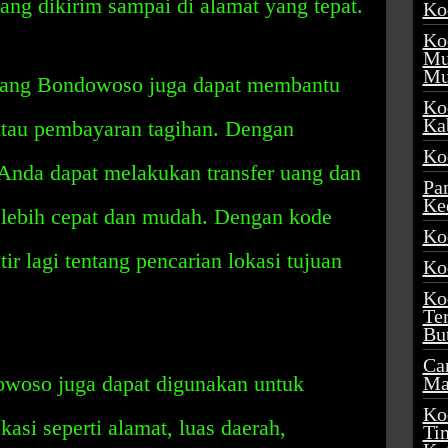
ng dikirim sampai di alamat yang tepat.
Ko
Ko
Mu
Mu
arang Bondowoso juga dapat membantu
Ko
Ka
tau pembayaran tagihan. Dengan
Ko
Anda dapat melakukan transfer uang dan
Pa
Ke
lebih cepat dan mudah. Dengan kode
Ko
ir lagi tentang pencarian lokasi tujuan
Ko
Ko
Te
Bu
Ca
woso juga dapat digunakan untuk
Ma
Ko
kasi seperti alamat, luas daerah,
Ti