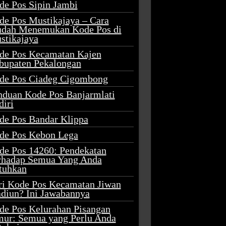
de Pos Sipin Jambi
de Pos Mustikajaya – Cara
dah Menemukan Kode Pos di
stikajaya
de Pos Kecamatan Kajen
bupaten Pekalongan
de Pos Ciadeg Cigombong
nduan Kode Pos Banjarmlati
diri
de Pos Bandar Klippa
de Pos Kebon Lega
de Pos 14260: Pendekatan
rhadap Semua Yang Anda
tuhkan
ri Kode Pos Kecamatan Jiwan
diun? Ini Jawabannya
de Pos Kelurahan Pisangan
mur: Semua yang Perlu Anda