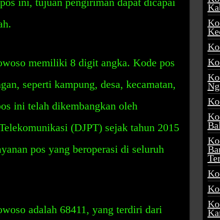
s ini, tujuan pengiriman dapat dicapai
Ka
Ko
ah.
Ke
Ko
woso memiliki 8 digit angka. Kode pos
Ko
Ko
gan, seperti kampung, desa, kecamatan,
Ng
Ko
os ini telah dikembangkan oleh
Ko
Ba
 Telekomunikasi (DJPT) sejak tahun 2015
Ko
ayanan pos yang beroperasi di seluruh
Ba
Te
Ko
Ko
Ko
oso adalah 68411, yang terdiri dari
Ka