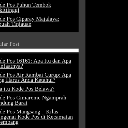
de Pos Puhun Tembok
ittinggi
de Pos Ciparay Majalaya:
buah Tinjauan
lar Post
de Pos 16161: Apa Itu dan Apa
nfaatnya?
de Pos Air Rambai Curup: Apa
ng Harus Anda Ketahui?
a itu Kode Pos Belawa?
de Pos Cimareme Ngamprah
ndung Barat
de Pos Mangsang – Kilas
ngenai Kode Pos di Kecamatan
lembang