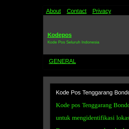
About
Contact
Privacy
Kodepos
Kode Pos Seluruh Indonesia
GENERAL
Kode Pos Tenggarang Bondo
Kode pos Tenggarang Bond
untuk mengidentifikasi loka