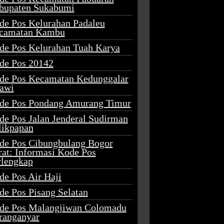
bupaten Sukabumi
de Pos Kelurahan Padaleu
camatan Kambu
de Pos Kelurahan Tuah Karya
de Pos 20142
de Pos Kecamatan Kedunggalar
awi
de Pos Pondang Amurang Timur
de Pos Jalan Jenderal Sudirman
likpapan
de Pos Cibungbulang Bogor
rat: Informasi Kode Pos
rlengkap
de Pos Air Haji
de Pos Pisang Selatan
de Pos Malangjiwan Colomadu
ranganyar