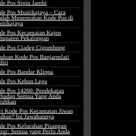
de Pos Sipin Jambi
de Pos Mustikajaya – Cara
dah Menemukan Kode Pos di
stikajaya
de Pos Kecamatan Kajen
bupaten Pekalongan
de Pos Ciadeg Cigombong
nduan Kode Pos Banjarmlati
diri
de Pos Bandar Klippa
de Pos Kebon Lega
de Pos 14260: Pendekatan
rhadap Semua Yang Anda
tuhkan
ri Kode Pos Kecamatan Jiwan
diun? Ini Jawabannya
de Pos Kelurahan Pisangan
mur: Semua yang Perlu Anda