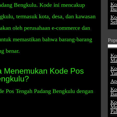
Ko
 Padang Bengkulu. Kode ini mencakup
Buk
gkulu, termasuk kota, desa, dan kawasan
Ko
Se
unakan oleh perusahaan e-commerce dan
 untuk memastikan bahwa barang-barang
Popu
ng benar.
Ko
Ma
Ko
ra Menemukan Kode Pos
Ya
ngkulu?
Ap
Ko
e Pos Tengah Padang Bengkulu dengan
Ba
Ko
Me
Pa