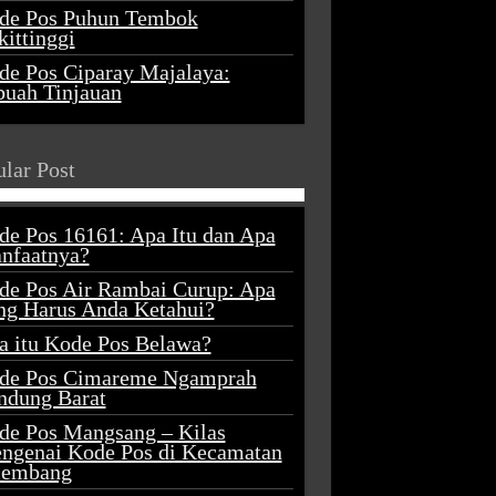
de Pos Puhun Tembok
ittinggi
de Pos Ciparay Majalaya:
buah Tinjauan
lar Post
de Pos 16161: Apa Itu dan Apa
nfaatnya?
de Pos Air Rambai Curup: Apa
ng Harus Anda Ketahui?
a itu Kode Pos Belawa?
de Pos Cimareme Ngamprah
ndung Barat
de Pos Mangsang – Kilas
ngenai Kode Pos di Kecamatan
lembang