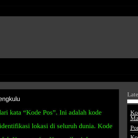
Late
engkulu
ari kata “Kode Pos”. Ini adalah kode
Ko
Ma
entifikasi lokasi di seluruh dunia. Kode
Po
Ko