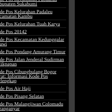
bupaten Sukabumi
de Pos Kelurahan Padaleu
camatan Kambu
de Pos Kelurahan Tuah Karya
de Pos 20142
de Pos Kecamatan Kedunggalar
awi
de Pos Pondang Amurang Timur
de Pos Jalan Jenderal Sudirman
likpapan
de Pos Cibungbulang Bogor
rat: Informasi Kode Pos
rlengkap
de Pos Air Haji
de Pos Pisang Selatan
de Pos Malangjiwan Colomadu
ranganyar