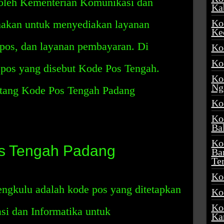
n oleh Kementerian Komunikasi dan
Ka
Ko
nakan untuk menyediakan layanan
Ke
 pos, dan layanan pembayaran. Di
Ko
Ko
pos yang disebut Kode Pos Tengah.
Ko
Ng
entang Kode Pos Tengah Padang
Ko
Ko
Ba
Ko
os Tengah Padang
Ba
Te
Ko
gkulu adalah kode pos yang ditetapkan
Ko
Ko
i dan Informatika untuk
Ka