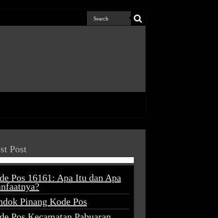
st Post
de Pos 16161: Apa Itu dan Apa
nfaatnya?
ndok Pinang Kode Pos
de Pos Kecamatan Pabuaran