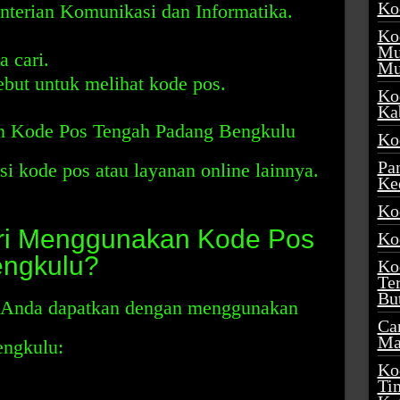
Ko
erian Komunikasi dan Informatika.
Ko
Mu
 cari.
Mu
ebut untuk melihat kode pos.
Ko
Ka
n Kode Pos Tengah Padang Bengkulu
Ko
Pa
 kode pos atau layanan online lainnya.
Ke
Ko
ari Menggunakan Kode Pos
Ko
ngkulu?
Ko
Te
Bu
 Anda dapatkan dengan menggunakan
Ca
Ma
ngkulu:
Ko
Ti