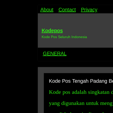
About
Contact
Privacy
Kodepos
Kode Pos Seluruh Indonesia
GENERAL
Kode Pos Tengah Padang B
Kode pos adalah singkatan d
yang digunakan untuk mengid