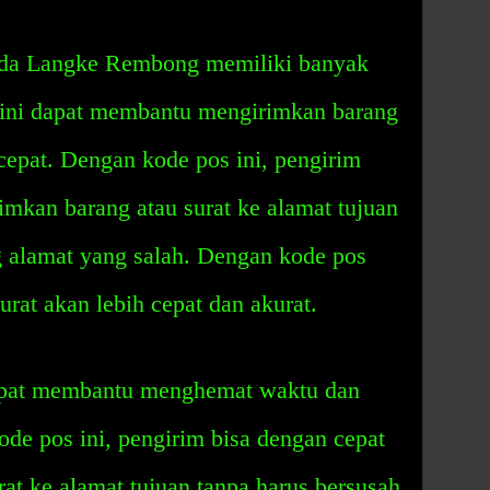
da Langke Rembong memiliki banyak
 ini dapat membantu mengirimkan barang
cepat. Dengan kode pos ini, pengirim
mkan barang atau surat ke alamat tujuan
g alamat yang salah. Dengan kode pos
urat akan lebih cepat dan akurat.
dapat membantu menghemat waktu dan
de pos ini, pengirim bisa dengan cepat
at ke alamat tujuan tanpa harus bersusah