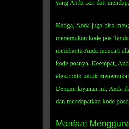
yang Anda cari dan mendap
Ketiga, Anda juga bisa men
menemukan kode pos Tenda 
membantu Anda mencari ala
kode posnya. Keempat, Anda
elektronik untuk menemuka
Dengan layanan ini, Anda d
dan mendapatkan kode posn
Manfaat Mengguna