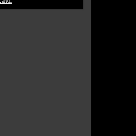
tahui