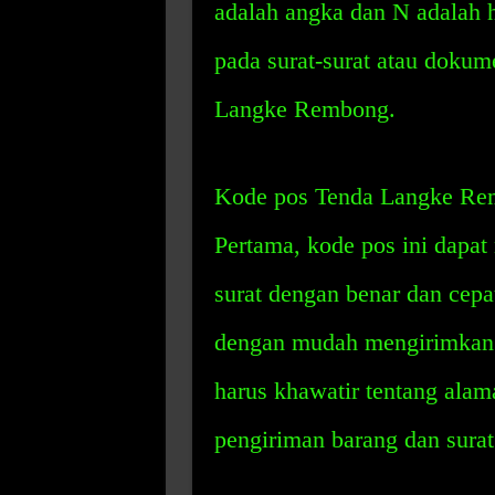
adalah angka dan N adalah h
pada surat-surat atau dokum
Langke Rembong.
Kode pos Tenda Langke Rem
Pertama, kode pos ini dapa
surat dengan benar dan cepa
dengan mudah mengirimkan b
harus khawatir tentang alam
pengiriman barang dan surat 