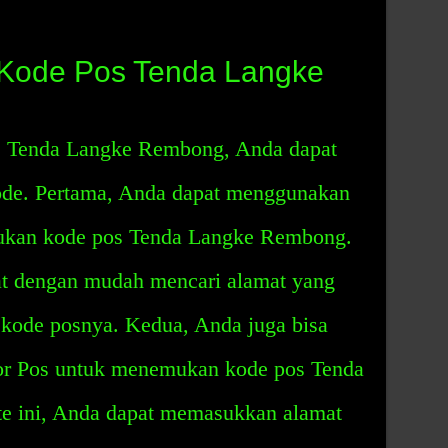
Kode Pos Tenda Langke
 Tenda Langke Rembong, Anda dapat
de. Pertama, Anda dapat menggunakan
kan kode pos Tenda Langke Rembong.
t dengan mudah mencari alamat yang
kode posnya. Kedua, Anda juga bisa
r Pos untuk menemukan kode pos Tenda
e ini, Anda dapat memasukkan alamat