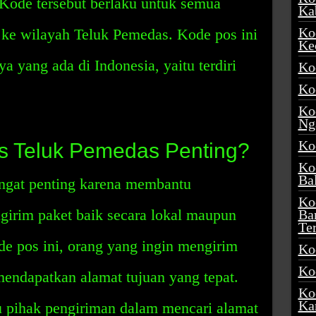
 Kode tersebut berlaku untuk semua
Ka
Ko
u ke wilayah Teluk Pemedas. Kode pos ini
Ke
 yang ada di Indonesia, yaitu terdiri
Ko
Ko
Ko
Ng
Ko
 Teluk Pemedas Penting?
Ko
Ba
ngat penting karena membantu
Ko
girim paket baik secara lokal maupun
Ba
Te
e pos ini, orang yang ingin mengirim
Ko
Ko
endapatkan alamat tujuan yang tepat.
Ko
Ka
 pihak pengiriman dalam mencari alamat