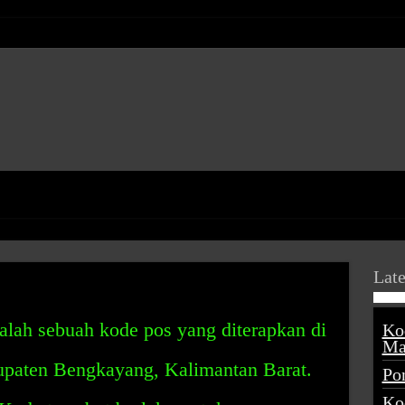
Late
lah sebuah kode pos yang diterapkan di
Ko
Ma
upaten Bengkayang, Kalimantan Barat.
Po
Ko