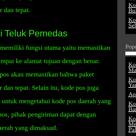
Ko
 dan tepat.
Buk
Ko
Se
i Teluk Pemedas
Popu
memiliki fungsi utama yaitu memastikan
mpai ke alamat tujuan dengan benar.
Ko
Ma
e pos akan memastikan bahwa paket
Ko
Ya
 dan tepat. Selain itu, kode pos juga
Ap
 untuk mengetahui kode pos daerah yang
Ko
Ba
pos, pihak pengiriman dapat dengan
Ko
Me
aerah yang dimaksud.
Pa