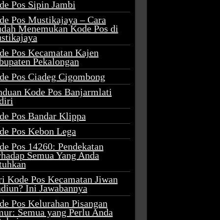
de Pos Sipin Jambi
de Pos Mustikajaya – Cara
dah Menemukan Kode Pos di
stikajaya
de Pos Kecamatan Kajen
bupaten Pekalongan
de Pos Ciadeg Cigombong
nduan Kode Pos Banjarmlati
diri
de Pos Bandar Klippa
de Pos Kebon Lega
de Pos 14260: Pendekatan
rhadap Semua Yang Anda
tuhkan
ri Kode Pos Kecamatan Jiwan
diun? Ini Jawabannya
de Pos Kelurahan Pisangan
mur: Semua yang Perlu Anda