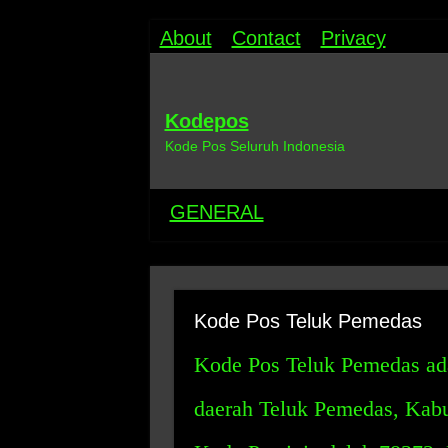
About
Contact
Privacy
Kodepos
Kode Pos Seluruh Indonesia
GENERAL
Kode Pos Teluk Pemedas
Kode Pos Teluk Pemedas ada
daerah Teluk Pemedas, Kab