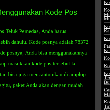
Ko
Ko
Menggunakan Kode Pos
Mu
Mu
Ko
s Teluk Pemedas, Anda harus
Ka
Ko
lebih dahulu. Kode posnya adalah 78372.
Pa
Ke
ode posnya, Anda bisa menggunakannya
Ko
kup masukkan kode pos tersebut ke
Ko
Ko
atau bisa juga mencantumkan di amplop
Te
Bu
begitu, paket Anda akan dengan mudah
Ca
Ma
Ko
Ti