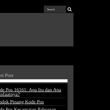
st Post
de Pos 16161: Apa Itu dan Apa
nfaatnya?
ndok Pinang Kode Pos
de Pos Kecamatan Pabuaran