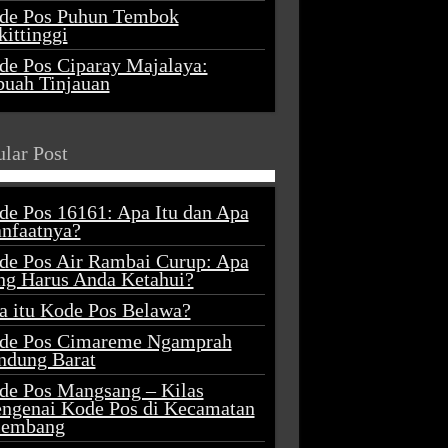
de Pos Puhun Tembok
ittinggi
de Pos Ciparay Majalaya:
buah Tinjauan
lar Post
de Pos 16161: Apa Itu dan Apa
nfaatnya?
de Pos Air Rambai Curup: Apa
ng Harus Anda Ketahui?
a itu Kode Pos Belawa?
de Pos Cimareme Ngamprah
ndung Barat
de Pos Mangsang – Kilas
ngenai Kode Pos di Kecamatan
lembang