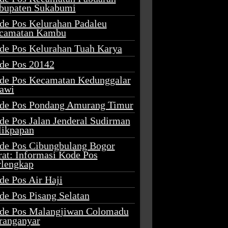
bupaten Sukabumi
de Pos Kelurahan Padaleu
camatan Kambu
de Pos Kelurahan Tuah Karya
de Pos 20142
de Pos Kecamatan Kedunggalar
awi
de Pos Pondang Amurang Timur
de Pos Jalan Jenderal Sudirman
likpapan
de Pos Cibungbulang Bogor
rat: Informasi Kode Pos
rlengkap
de Pos Air Haji
de Pos Pisang Selatan
de Pos Malangjiwan Colomadu
ranganyar