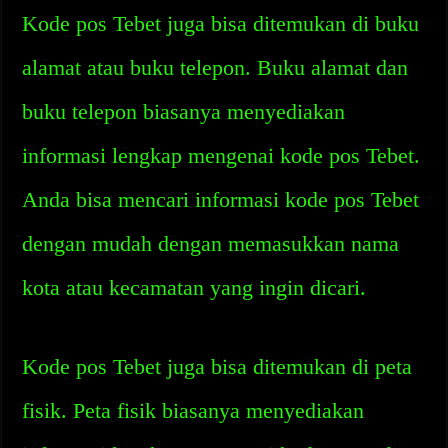
Kode pos Tebet juga bisa ditemukan di buku
alamat atau buku telepon. Buku alamat dan
buku telepon biasanya menyediakan
informasi lengkap mengenai kode pos Tebet.
Anda bisa mencari informasi kode pos Tebet
dengan mudah dengan memasukkan nama
kota atau kecamatan yang ingin dicari.
Kode pos Tebet juga bisa ditemukan di peta
fisik. Peta fisik biasanya menyediakan