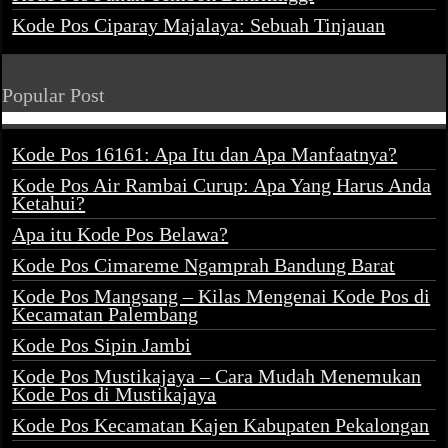
Kode Pos Ciparay Majalaya: Sebuah Tinjauan
Popular Post
Kode Pos 16161: Apa Itu dan Apa Manfaatnya?
Kode Pos Air Rambai Curup: Apa Yang Harus Anda
Ketahui?
Apa itu Kode Pos Belawa?
Kode Pos Cimareme Ngamprah Bandung Barat
Kode Pos Mangsang – Kilas Mengenai Kode Pos di
Kecamatan Palembang
Kode Pos Sipin Jambi
Kode Pos Mustikajaya – Cara Mudah Menemukan
Kode Pos di Mustikajaya
Kode Pos Kecamatan Kajen Kabupaten Pekalongan