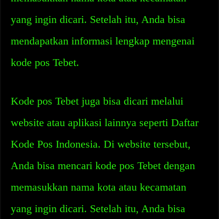
yang ingin dicari. Setelah itu, Anda bisa
mendapatkan informasi lengkap mengenai
kode pos Tebet.
Kode pos Tebet juga bisa dicari melalui
website atau aplikasi lainnya seperti Daftar
Kode Pos Indonesia. Di website tersebut,
Anda bisa mencari kode pos Tebet dengan
memasukkan nama kota atau kecamatan
yang ingin dicari. Setelah itu, Anda bisa