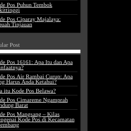
de Pos Puhun Tembok
ittinggi
de Pos Ciparay Majalaya:
buah Tinjauan
lar Post
de Pos 16161: Apa Itu dan Apa
nfaatnya?
de Pos Air Rambai Curup: Apa
ng Harus Anda Ketahui?
a itu Kode Pos Belawa?
de Pos Cimareme Ngamprah
ndung Barat
de Pos Mangsang – Kilas
ngenai Kode Pos di Kecamatan
lembang