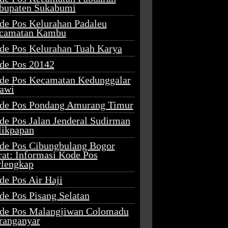
bupaten Sukabumi
de Pos Kelurahan Padaleu
camatan Kambu
de Pos Kelurahan Tuah Karya
de Pos 20142
de Pos Kecamatan Kedunggalar
awi
de Pos Pondang Amurang Timur
de Pos Jalan Jenderal Sudirman
likpapan
de Pos Cibungbulang Bogor
rat: Informasi Kode Pos
rlengkap
de Pos Air Haji
de Pos Pisang Selatan
de Pos Malangjiwan Colomadu
ranganyar