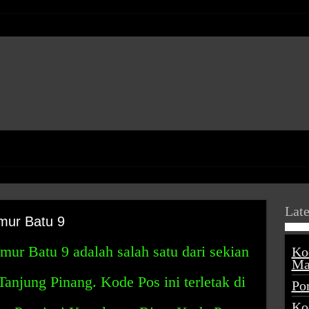
Late
mur Batu 9
ur Batu 9 adalah salah satu dari sekian
Ko
Ma
Tanjung Pinang. Kode Pos ini terletak di
Po
Ko