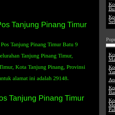
Ko
Buk
Ko
Se
os Tanjung Pinang Timur
Popu
Pos Tanjung Pinang Timur Batu 9
Ko
elurahan Tanjung Pinang Timur,
Ma
imur, Kota Tanjung Pinang, Provinsi
Ko
Ya
ntuk alamat ini adalah 29148.
Ap
Ko
Ba
Pos Tanjung Pinang Timur
Ko
Me
Pa