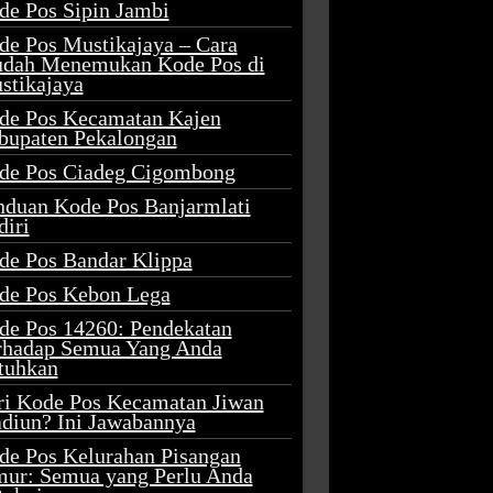
de Pos Sipin Jambi
de Pos Mustikajaya – Cara
dah Menemukan Kode Pos di
stikajaya
de Pos Kecamatan Kajen
bupaten Pekalongan
de Pos Ciadeg Cigombong
nduan Kode Pos Banjarmlati
diri
de Pos Bandar Klippa
de Pos Kebon Lega
de Pos 14260: Pendekatan
rhadap Semua Yang Anda
tuhkan
ri Kode Pos Kecamatan Jiwan
diun? Ini Jawabannya
de Pos Kelurahan Pisangan
mur: Semua yang Perlu Anda