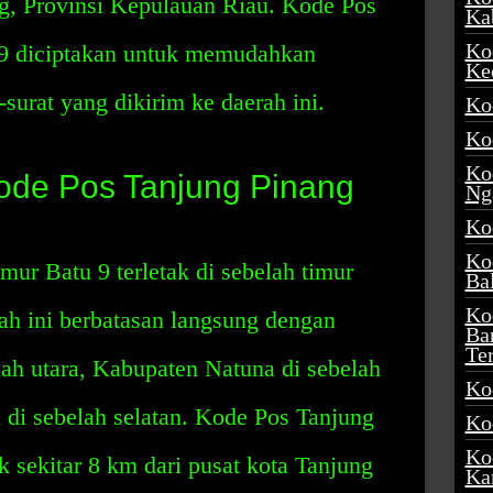
g, Provinsi Kepulauan Riau. Kode Pos
Ka
Ko
 9 diciptakan untuk memudahkan
Ke
surat yang dikirim ke daerah ini.
Ko
Ko
Ko
Kode Pos Tanjung Pinang
Ng
Ko
Ko
ur Batu 9 terletak di sebelah timur
Ba
Ko
ah ini berbatasan langsung dengan
Ba
Te
ah utara, Kabupaten Natuna di sebelah
Ko
 di sebelah selatan. Kode Pos Tanjung
Ko
Ko
k sekitar 8 km dari pusat kota Tanjung
Ka