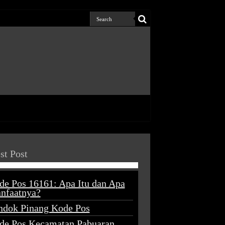
st Post
de Pos 16161: Apa Itu dan Apa
nfaatnya?
ndok Pinang Kode Pos
de Pos Kecamatan Pabuaran