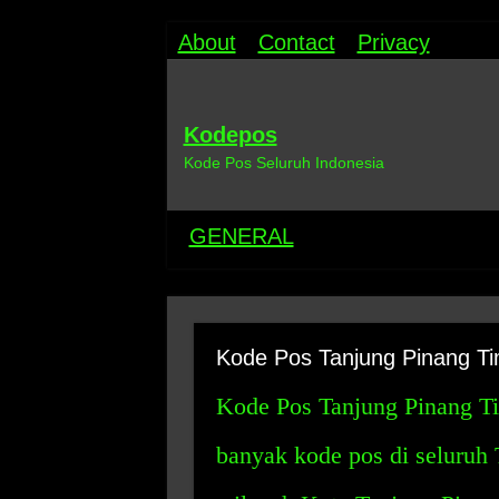
About
Contact
Privacy
Kodepos
Kode Pos Seluruh Indonesia
GENERAL
Kode Pos Tanjung Pinang Ti
Kode Pos Tanjung Pinang Tim
banyak kode pos di seluruh 