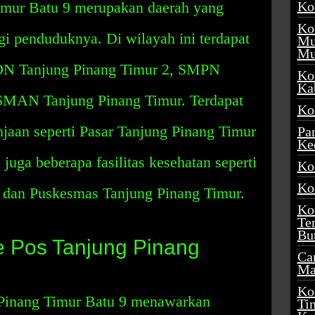
imur Batu 9 merupakan daerah yang
Ko
Ko
agi penduduknya. Di wilayah ini terdapat
Mu
Mu
SDN Tanjung Pinang Timur 2, SMPN
Ko
Ka
 SMAN Tanjung Pinang Timur. Terdapat
Ko
njaan seperti Pasar Tanjung Pinang Timur
Pa
Ke
 juga beberapa fasilitas kesehatan seperti
Ko
Ko
dan Puskesmas Tanjung Pinang Timur.
Ko
Te
Bu
 Pos Tanjung Pinang
Ca
Ma
Ko
Pinang Timur Batu 9 menawarkan
Ti