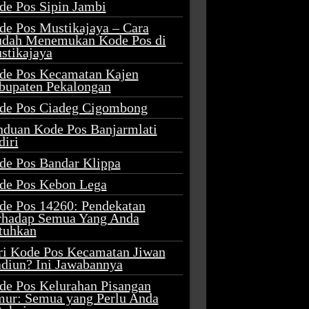
de Pos Sipin Jambi
de Pos Mustikajaya – Cara
dah Menemukan Kode Pos di
stikajaya
de Pos Kecamatan Kajen
bupaten Pekalongan
de Pos Ciadeg Cigombong
nduan Kode Pos Banjarmlati
diri
de Pos Bandar Klippa
de Pos Kebon Lega
de Pos 14260: Pendekatan
rhadap Semua Yang Anda
tuhkan
ri Kode Pos Kecamatan Jiwan
diun? Ini Jawabannya
de Pos Kelurahan Pisangan
mur: Semua yang Perlu Anda