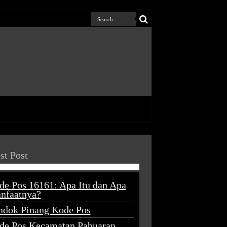
st Post
de Pos 16161: Apa Itu dan Apa
nfaatnya?
ndok Pinang Kode Pos
de Pos Kecamatan Pabuaran