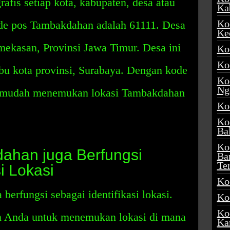
rafis setiap kota, kabupaten, desa atau
Ka
Ko
de pos Tambakdahan adalah 61111. Desa
Ke
amekasan, Provinsi Jawa Timur. Desa ini
Ko
Ko
 ibu kota provinsi, Surabaya. Dengan kode
Ko
Ng
n mudah menemukan lokasi Tambakdahan
Ko
Ko
Ba
Ko
ahan juga Berfungsi
Ba
Te
i Lokasi
Ko
erfungsi sebagai identifikasi lokasi.
Ko
Ko
 Anda untuk menemukan lokasi di mana
Ka