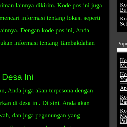
Ko
iriman lainnya dikirim. Kode pos ini juga
Buk
ncari informasi tentang lokasi seperti
Ko
Se
lainnya. Dengan kode pos ini, Anda
kan informasi tentang Tambakdahan
Popu
Ko
Ma
Ko
 Desa Ini
Ya
Ap
n, Anda juga akan terpesona dengan
Ko
Ba
kan di desa ini. Di sini, Anda akan
Ko
wah, dan juga pegunungan yang
Me
Pa