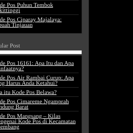
de Pos Puhun Tembok
ittinggi
de Pos Ciparay Majalaya:
buah Tinjauan
lar Post
de Pos 16161: Apa Itu dan Apa
nfaatnya?
de Pos Air Rambai Curup: Apa
ng Harus Anda Ketahui?
a itu Kode Pos Belawa?
de Pos Cimareme Ngamprah
ndung Barat
de Pos Mangsang – Kilas
ngenai Kode Pos di Kecamatan
lembang