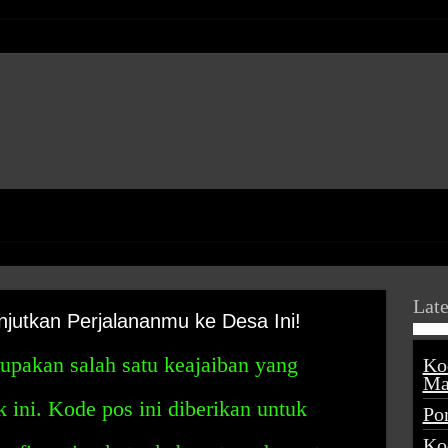
Late
utkan Perjalananmu ke Desa Ini!
pakan salah satu keajaiban yang
Ko
Ma
 ini. Kode pos ini diberikan untuk
Po
Ko