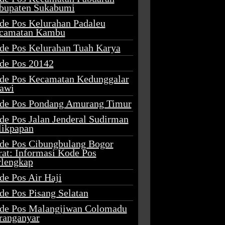
bupaten Sukabumi
de Pos Kelurahan Padaleu
camatan Kambu
de Pos Kelurahan Tuah Karya
de Pos 20142
de Pos Kecamatan Kedunggalar
awi
de Pos Pondang Amurang Timur
de Pos Jalan Jenderal Sudirman
likpapan
de Pos Cibungbulang Bogor
rat: Informasi Kode Pos
rlengkap
de Pos Air Haji
de Pos Pisang Selatan
de Pos Malangjiwan Colomadu
ranganyar