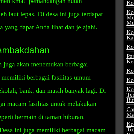
menikmati pemandangan hutan
Ko
Ko
eh laut lepas. Di desa ini juga terdapat
Mu
Mu
ra yang dapat Anda lihat dan jelajahi.
Ko
Ka
Ko
 Tambakdahan
Pa
Ke
a juga akan menemukan berbagai
Ko
ni memiliki berbagai fasilitas umum
Ko
Ko
sekolah, bank, dan masih banyak lagi. Di
Te
Bu
agai macam fasilitas untuk melakukan
Ca
Ma
eperti bermain di taman hiburan,
Ko
Ti
 Desa ini juga memiliki berbagai macam