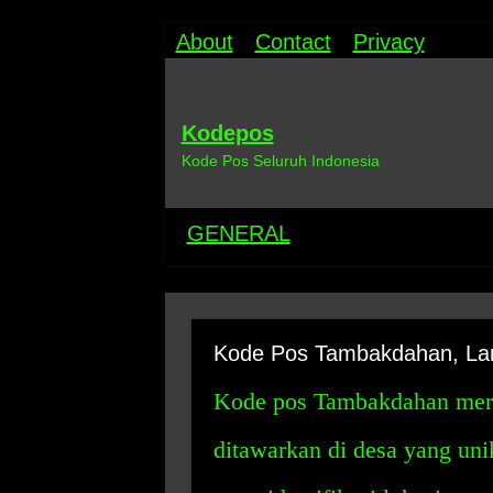
About
Contact
Privacy
Kodepos
Kode Pos Seluruh Indonesia
GENERAL
Kode Pos Tambakdahan, Lanj
Kode pos Tambakdahan meru
ditawarkan di desa yang unik