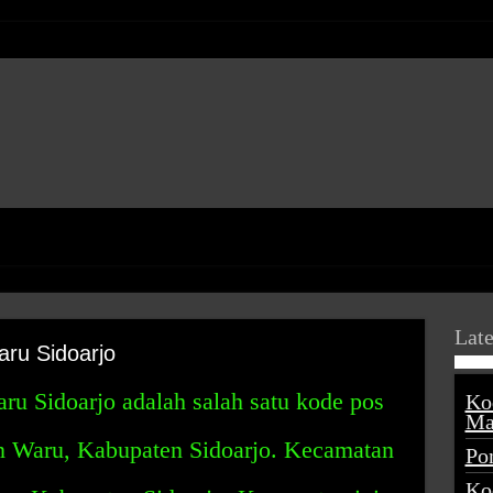
Late
ru Sidoarjo
 Sidoarjo adalah salah satu kode pos
Ko
Ma
n Waru, Kabupaten Sidoarjo. Kecamatan
Po
Ko