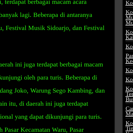
ni, terdapat berbagai macam acara
Ko
Ko
 banyak lagi. Beberapa di antaranya
Mu
Mu
, Festival Musik Sidoarjo, dan Festival
Ko
Ka
Ko
Pa
Ke
daerah ini juga terdapat berbagai macam
Ko
unjungi oleh para turis. Beberapa di
Ko
Ko
adang Joko, Warung Sego Kambing, dan
Te
Bu
 itu, di daerah ini juga terdapat
Ca
Ma
onal yang dapat dikunjungi para turis.
Ko
Ti
ah Pasar Kecamatan Waru, Pasar