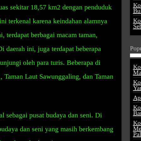
Ko
uas sekitar 18,57 km2 dengan penduduk
Buk
 ini terkenal karena keindahan alamnya
Ko
Se
ini, terdapat berbagai macam taman,
Di daerah ini, juga terdapat beberapa
Popu
unjungi oleh para turis. Beberapa di
Ko
Ma
i, Taman Laut Sawunggaling, dan Taman
Ko
Ya
Ap
Ko
Ba
l sebagai pusat budaya dan seni. Di
Ko
k budaya dan seni yang masih berkembang
Me
Pa