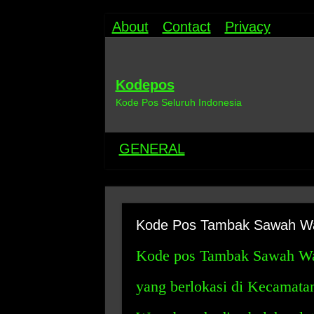
About
Contact
Privacy
Kodepos
Kode Pos Seluruh Indonesia
GENERAL
Kode Pos Tambak Sawah Wa
Kode pos Tambak Sawah Waru
yang berlokasi di Kecamata