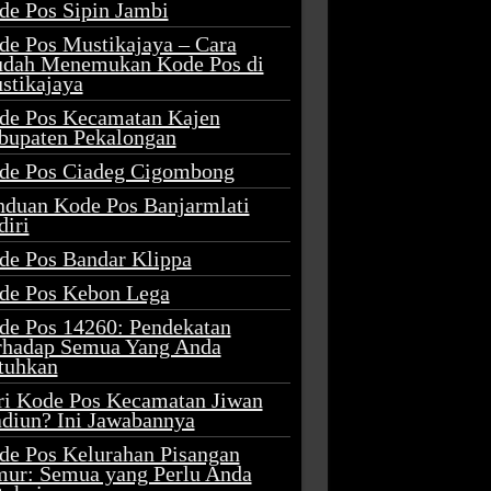
de Pos Sipin Jambi
de Pos Mustikajaya – Cara
dah Menemukan Kode Pos di
stikajaya
de Pos Kecamatan Kajen
bupaten Pekalongan
de Pos Ciadeg Cigombong
nduan Kode Pos Banjarmlati
diri
de Pos Bandar Klippa
de Pos Kebon Lega
de Pos 14260: Pendekatan
rhadap Semua Yang Anda
tuhkan
ri Kode Pos Kecamatan Jiwan
diun? Ini Jawabannya
de Pos Kelurahan Pisangan
mur: Semua yang Perlu Anda