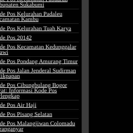
bupaten Sukabumi
de Pos Kelurahan Padaleu
camatan Kambu
de Pos Kelurahan Tuah Karya
de Pos 20142
de Pos Kecamatan Kedunggalar
awi
de Pos Pondang Amurang Timur
de Pos Jalan Jenderal Sudirman
likpapan
de Pos Cibungbulang Bogor
rat: Informasi Kode Pos
rlengkap
de Pos Air Haji
de Pos Pisang Selatan
de Pos Malangjiwan Colomadu
ranganyar