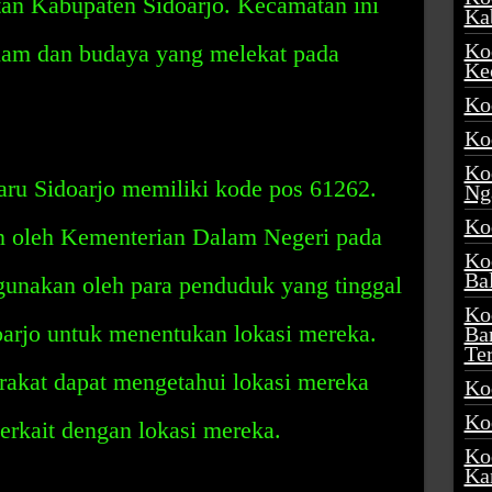
tan Kabupaten Sidoarjo. Kecamatan ini
Ka
Ko
alam dan budaya yang melekat pada
Ke
Ko
Ko
Ko
u Sidoarjo memiliki kode pos 61262.
Ng
Ko
an oleh Kementerian Dalam Negeri pada
Ko
Ba
gunakan oleh para penduduk yang tinggal
Ko
rjo untuk menentukan lokasi mereka.
Ba
Te
rakat dapat mengetahui lokasi mereka
Ko
Ko
terkait dengan lokasi mereka.
Ko
Ka