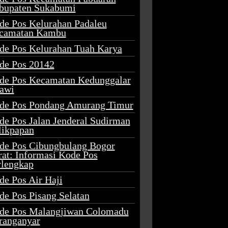
bupaten Sukabumi
de Pos Kelurahan Padaleu
camatan Kambu
de Pos Kelurahan Tuah Karya
de Pos 20142
de Pos Kecamatan Kedunggalar
awi
de Pos Pondang Amurang Timur
de Pos Jalan Jenderal Sudirman
likpapan
de Pos Cibungbulang Bogor
rat: Informasi Kode Pos
rlengkap
de Pos Air Haji
de Pos Pisang Selatan
de Pos Malangjiwan Colomadu
ranganyar