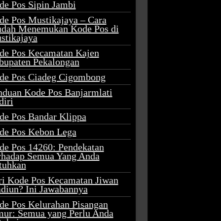
de Pos Sipin Jambi
de Pos Mustikajaya – Cara
dah Menemukan Kode Pos di
stikajaya
de Pos Kecamatan Kajen
bupaten Pekalongan
de Pos Ciadeg Cigombong
nduan Kode Pos Banjarmlati
diri
de Pos Bandar Klippa
de Pos Kebon Lega
de Pos 14260: Pendekatan
rhadap Semua Yang Anda
tuhkan
ri Kode Pos Kecamatan Jiwan
diun? Ini Jawabannya
de Pos Kelurahan Pisangan
mur: Semua yang Perlu Anda