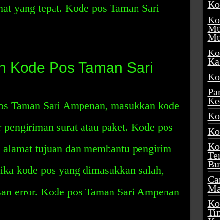
Ko
mat yang tepat. Kode pos Taman Sari
Ko
Mu
Mu
Ko
Ka
 Kode Pos Taman Sari
Ko
Pa
Ke
os Taman Sari Ampenan, masukkan kode
Ko
 pengiriman surat atau paket. Kode pos
Ko
Ko
i alamat tujuan dan membantu pengirim
Te
Bu
Jika kode pos yang dimasukkan salah,
Ca
Ma
san error. Kode pos Taman Sari Ampenan
Ko
Ti