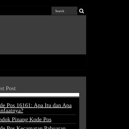
st Post
de Pos 16161: Apa Itu dan Apa
nfaatnya?
ndok Pinang Kode Pos
de Pos Kecamatan Pabuaran