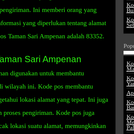
Ko
 pengiriman. Ini memberi orang yang
Buk
Ko
nformasi yang diperlukan tentang alamat
Se
pos Taman Sari Ampenan adalah 83352.
Popu
Taman Sari Ampenan
Ko
Ma
nan digunakan untuk membantu
Ko
Ya
di wilayah ini. Kode pos membantu
Ap
tahui lokasi alamat yang tepat. Ini juga
Ko
Ba
 proses pengiriman. Kode pos juga
Ko
Me
cak lokasi suatu alamat, memungkinkan
Pa