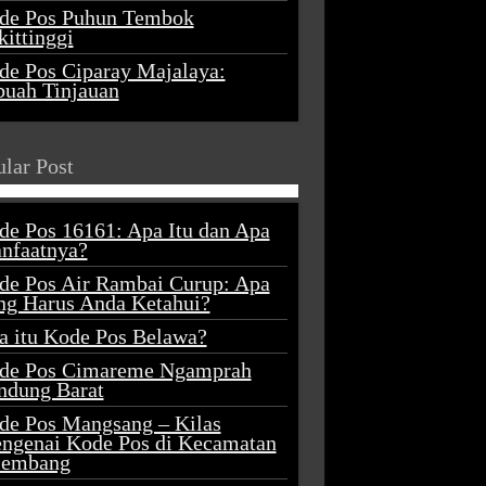
de Pos Puhun Tembok
ittinggi
de Pos Ciparay Majalaya:
buah Tinjauan
lar Post
de Pos 16161: Apa Itu dan Apa
nfaatnya?
de Pos Air Rambai Curup: Apa
ng Harus Anda Ketahui?
a itu Kode Pos Belawa?
de Pos Cimareme Ngamprah
ndung Barat
de Pos Mangsang – Kilas
ngenai Kode Pos di Kecamatan
lembang