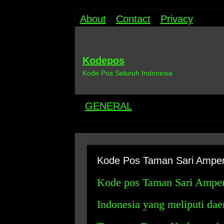
About
Contact
Privacy
Kodepos
Kode Pos Seluruh Indonesia
GENERAL
Kode Pos Taman Sari Ampe
Kode pos Taman Sari Ampena
Indonesia yang meliputi d