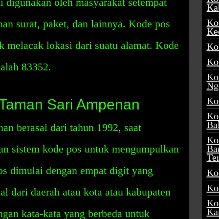
ni digunakan oleh masyarakat setempat
Ka
Ko
n surat, paket, dan lainnya. Kode pos
Ke
uk melacak lokasi dari suatu alamat. Kode
Ko
Ko
alah 83352.
Ko
Ng
Ko
 Taman Sari Ampenan
Ko
Ba
n berasal dari tahun 1992, saat
Ko
an sistem kode pos untuk mengumpulkan
Ba
Te
os dimulai dengan empat digit yang
Ko
Ko
al dari daerah atau kota atau kabupaten
Ko
Ka
ngan kata-kata yang berbeda untuk