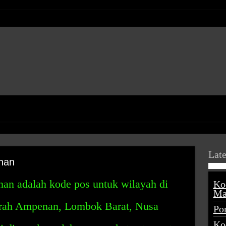
Late
nan
n adalah kode pos untuk wilayah di
Ko
Ma
aerah Ampenan, Lombok Barat, Nusa
Po
Ko