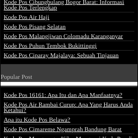
Kode Pos Cibungbulang Bogor Barat: Informasi
Kode Pos Terlengkap
Kode Pos Air Haji
Kode Pos Pisang Selatan
Kode Pos Malangjiwan Colomadu Karanganyar
Kode Pos Puhun Tembok Bukittinggi
Kode Pos Ciparay Majalaya: Sebuah Tinjauan
Popular Post
Kode Pos 16161: Apa Itu dan Apa Manfaatnya?
Kode Pos Air Rambai Curup: Apa Yang Harus Anda
Ketahui?
Apa itu Kode Pos Belawa?
Kode Pos Cimareme Ngamprah Bandung Barat