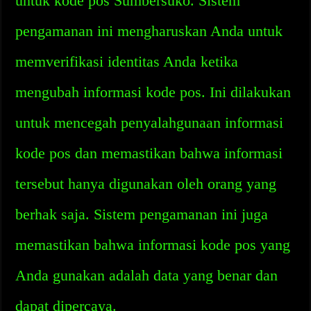
untuk kode pos Sumbersuko. Sistem
pengamanan ini mengharuskan Anda untuk
memverifikasi identitas Anda ketika
mengubah informasi kode pos. Ini dilakukan
untuk mencegah penyalahgunaan informasi
kode pos dan memastikan bahwa informasi
tersebut hanya digunakan oleh orang yang
berhak saja. Sistem pengamanan ini juga
memastikan bahwa informasi kode pos yang
Anda gunakan adalah data yang benar dan
dapat dipercaya.