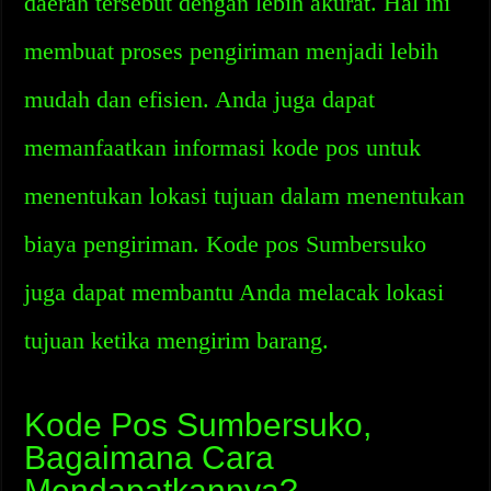
daerah tersebut dengan lebih akurat. Hal ini
membuat proses pengiriman menjadi lebih
mudah dan efisien. Anda juga dapat
memanfaatkan informasi kode pos untuk
menentukan lokasi tujuan dalam menentukan
biaya pengiriman. Kode pos Sumbersuko
juga dapat membantu Anda melacak lokasi
tujuan ketika mengirim barang.
Kode Pos Sumbersuko,
Bagaimana Cara
Mendapatkannya?