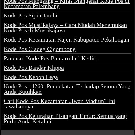
Kode Pos Mangsang – Kilas Mengenai Kode Pos di
Kecamatan Palembang
Kode Pos Sipin Jambi
Kode Pos Mustikajaya – Cara Mudah Menemukan
Kode Pos di Mustikajaya
Kode Pos Kecamatan Kajen Kabupaten Pekalongan
Kode Pos Ciadeg Cigombong
Panduan Kode Pos Banjarmlati Kediri
Kode Pos Bandar Klippa
Kode Pos Kebon Lega
Kode Pos 14260: Pendekatan Terhadap Semua Yang
Anda Butuhkan
Cari Kode Pos Kecamatan Jiwan Madiun? Ini
Jawabannya
Kode Pos Kelurahan Pisangan Timur: Semua yang
Perlu Anda Ketahui