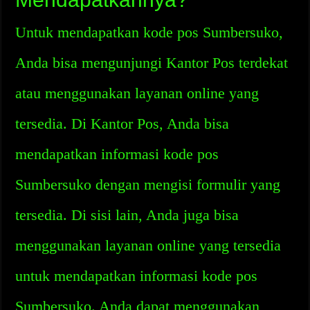
Untuk mendapatkan kode pos Sumbersuko,
Anda bisa mengunjungi Kantor Pos terdekat
atau menggunakan layanan online yang
tersedia. Di Kantor Pos, Anda bisa
mendapatkan informasi kode pos
Sumbersuko dengan mengisi formulir yang
tersedia. Di sisi lain, Anda juga bisa
menggunakan layanan online yang tersedia
untuk mendapatkan informasi kode pos
Sumbersuko. Anda dapat menggunakan