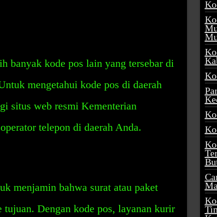
Ko
Ko
Mu
Mu
Ko
Ka
ih banyak kode pos lain yang tersebar di
Ko
 Untuk mengetahui kode pos di daerah
Pa
Ke
i situs web resmi Kementerian
Ko
perator telepon di daerah Anda.
Ko
Ko
Te
Bu
Ca
Ma
tuk menjamin bahwa surat atau paket
Ko
e tujuan. Dengan kode pos, layanan kurir
Ti