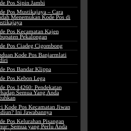
de Pos Sipin Jambi
de Pos Mustikajaya – Cara
dah Menemukan Kode Pos di
stikajaya
de Pos Kecamatan Kajen
bupaten Pekalongan
de Pos Ciadeg Cigombong
nduan Kode Pos Banjarmlati
diri
de Pos Bandar Klippa
de Pos Kebon Lega
de Pos 14260: Pendekatan
rhadap Semua Yang Anda
tuhkan
ri Kode Pos Kecamatan Jiwan
diun? Ini Jawabannya
de Pos Kelurahan Pisangan
mur: Semua yang Perlu Anda