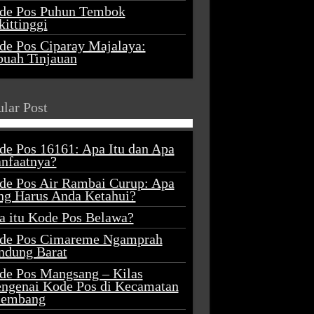
de Pos Puhun Tembok
ittinggi
de Pos Ciparay Majalaya:
buah Tinjauan
lar Post
de Pos 16161: Apa Itu dan Apa
nfaatnya?
de Pos Air Rambai Curup: Apa
ng Harus Anda Ketahui?
a itu Kode Pos Belawa?
de Pos Cimareme Ngamprah
ndung Barat
de Pos Mangsang – Kilas
ngenai Kode Pos di Kecamatan
lembang