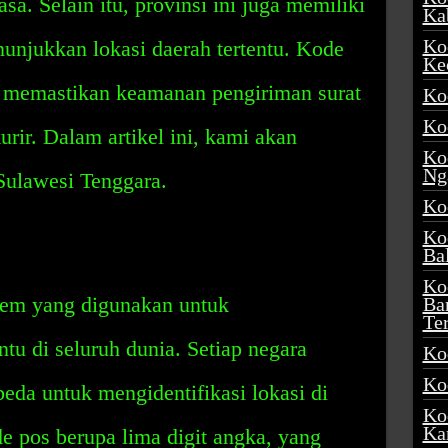
sa. Selain itu, provinsi ini juga memiliki
Ka
Ko
unjukkan lokasi daerah tertentu. Kode
Ke
uk memastikan keamanan pengiriman surat
Ko
Ko
urir. Dalam artikel ini, kami akan
Ko
Ng
Sulawesi Tenggara.
Ko
Ko
Ba
Ko
tem yang digunakan untuk
Ba
Te
ntu di seluruh dunia. Setiap negara
Ko
Ko
eda untuk mengidentifikasi lokasi di
Ko
Ka
e pos berupa lima digit angka, yang