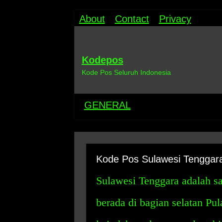
About
Contact
Privacy
Kodepos
Kode Pos Seluruh Indonesia
GENERAL
Kode Pos Sulawesi Tenggar
Sulawesi Tenggara adalah sa
berada di bagian selatan Pul