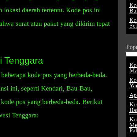
Ko
okasi daerah tertentu. Kode pos ini
Buk
Ko
hwa surat atau paket yang dikirim tepat
Se
Popu
i Tenggara
Ko
Ma
 beberapa kode pos yang berbeda-beda.
Ko
Ya
nsi ini, seperti Kendari, Bau-Bau,
Ap
 kode pos yang berbeda-beda. Berikut
Ko
Ba
wesi Tenggara:
Ko
Me
Pa