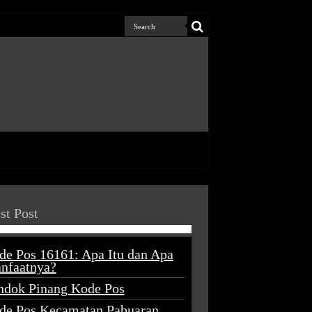
st Post
de Pos 16161: Apa Itu dan Apa
nfaatnya?
ndok Pinang Kode Pos
de Pos Kecamatan Pabuaran