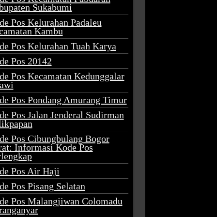
bupaten Sukabumi
de Pos Kelurahan Padaleu
camatan Kambu
de Pos Kelurahan Tuah Karya
de Pos 20142
de Pos Kecamatan Kedunggalar
awi
de Pos Pondang Amurang Timur
de Pos Jalan Jenderal Sudirman
likpapan
de Pos Cibungbulang Bogor
rat: Informasi Kode Pos
rlengkap
de Pos Air Haji
de Pos Pisang Selatan
de Pos Malangjiwan Colomadu
ranganyar