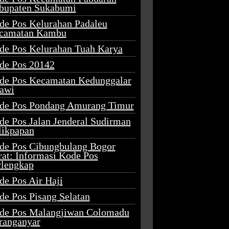
bupaten Sukabumi
de Pos Kelurahan Padaleu
camatan Kambu
de Pos Kelurahan Tuah Karya
de Pos 20142
de Pos Kecamatan Kedunggalar
awi
de Pos Pondang Amurang Timur
de Pos Jalan Jenderal Sudirman
likpapan
de Pos Cibungbulang Bogor
rat: Informasi Kode Pos
rlengkap
de Pos Air Haji
de Pos Pisang Selatan
de Pos Malangjiwan Colomadu
ranganyar