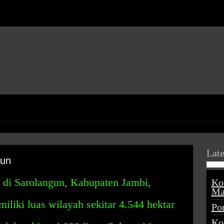
Late
gun
 di Sarolangun, Kabupaten Jambi,
Ko
Ma
iliki luas wilayah sekitar 4.544 hektar
Po
Ko