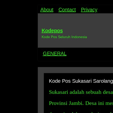
About
Contact
Privacy
Kodepos
Kode Pos Seluruh Indonesia
GENERAL
Kode Pos Sukasari Sarolan
Sukasari adalah sebuah desa
Provinsi Jambi. Desa ini mem