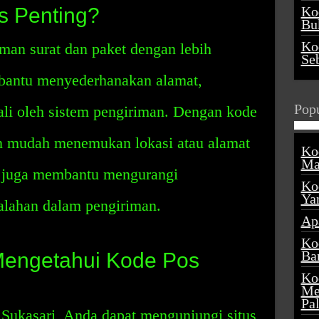
 Penting?
Ko
Buk
Ko
an surat dan paket dengan lebih
Se
antu menyederhanakan alamat,
Popu
ali oleh sistem pengiriman. Dengan kode
n mudah menemukan lokasi atau alamat
Ko
Ma
s juga membantu mengurangi
Ko
Ya
alahan dalam pengiriman.
Ap
Ko
Ba
engetahui Kode Pos
Ko
Me
Pa
Sukasari, Anda dapat mengunjungi situs