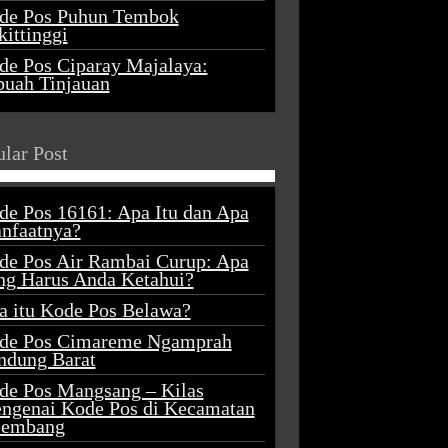
de Pos Puhun Tembok
ittinggi
de Pos Ciparay Majalaya:
buah Tinjauan
lar Post
de Pos 16161: Apa Itu dan Apa
nfaatnya?
de Pos Air Rambai Curup: Apa
ng Harus Anda Ketahui?
a itu Kode Pos Belawa?
de Pos Cimareme Ngamprah
ndung Barat
de Pos Mangsang – Kilas
ngenai Kode Pos di Kecamatan
lembang