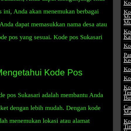
Ko
us ini, Anda akan menemukan berbagai
Ko
Mu
Mu
. Anda dapat memasukkan nama desa atau
Ko
e pos yang sesuai. Kode pos Sukasari
Ka
Ko
Pa
Ke
Ko
Mengetahui Kode Pos
Ko
Ko
Te
ode pos Sukasari adalah membantu Anda
Bu
Ca
aket dengan lebih mudah. Dengan kode
Ma
dah menemukan lokasi atau alamat
Ko
Ti