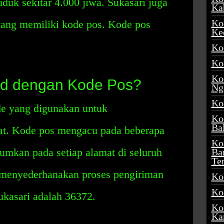
duk sekitar 4.000 jiwa. Sukasari juga
Ka
Ko
yang memiliki kode pos. Kode pos
Ke
Ko
Ko
Ko
d dengan Kode Pos?
Ng
Ko
e yang digunakan untuk
Ko
Ba
mat. Kode pos mengacu pada beberapa
Ko
umkan pada setiap alamat di seluruh
Ba
Te
menyederhanakan proses pengiriman
Ko
Ko
ukasari adalah 36372.
Ko
Ka