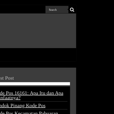
st Post
de Pos 16161: Apa Itu dan Apa
nfaatnya?
ndok Pinang Kode Pos
de Pos Kecamatan Pabuaran