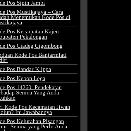
de Pos Sipin Jambi
de Pos Mustikajaya – Cara
dah Menemukan Kode Pos di
stikajaya
de Pos Kecamatan Kajen
bupaten Pekalongan
de Pos Ciadeg Cigombong
nduan Kode Pos Banjarmlati
diri
de Pos Bandar Klippa
de Pos Kebon Lega
de Pos 14260: Pendekatan
rhadap Semua Yang Anda
tuhkan
ri Kode Pos Kecamatan Jiwan
diun? Ini Jawabannya
de Pos Kelurahan Pisangan
mur: Semua yang Perlu Anda