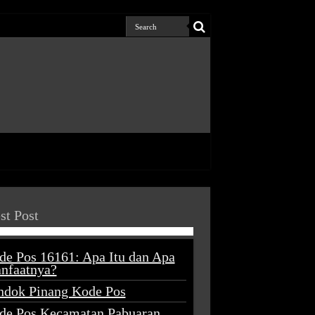
st Post
de Pos 16161: Apa Itu dan Apa
nfaatnya?
ndok Pinang Kode Pos
de Pos Kecamatan Pabuaran