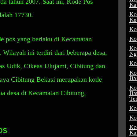
da tahun 2007. Saat ini, Kode Pos
Ka
Ko
dalah 17730.
Ke
Ko
e pos yang berlaku di Kecamatan
Ko
Ko
Wilayah ini terdiri dari beberapa desa,
Ng
Ko
as Udik, Cikeas Ulujami, Cibitung dan
Ko
Ba
aya Cibitung Bekasi merupakan kode
Ko
ua desa di Kecamatan Cibitung,
Ba
Te
Ko
Ko
Ko
os
Ka