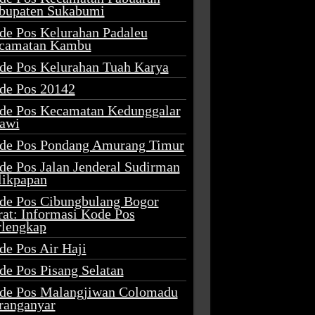
bupaten Sukabumi
de Pos Kelurahan Padaleu
camatan Kambu
de Pos Kelurahan Tuah Karya
de Pos 20142
de Pos Kecamatan Kedunggalar
awi
de Pos Pondang Amurang Timur
de Pos Jalan Jenderal Sudirman
likpapan
de Pos Cibungbulang Bogor
rat: Informasi Kode Pos
rlengkap
de Pos Air Haji
de Pos Pisang Selatan
de Pos Malangjiwan Colomadu
ranganyar