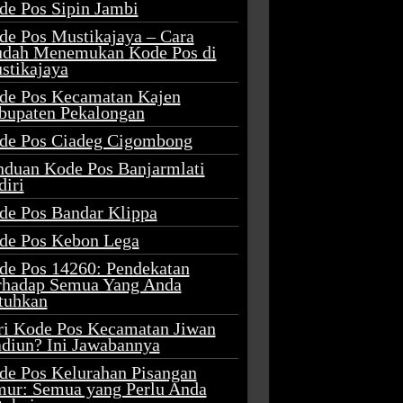
de Pos Sipin Jambi
de Pos Mustikajaya – Cara
dah Menemukan Kode Pos di
stikajaya
de Pos Kecamatan Kajen
bupaten Pekalongan
de Pos Ciadeg Cigombong
nduan Kode Pos Banjarmlati
diri
de Pos Bandar Klippa
de Pos Kebon Lega
de Pos 14260: Pendekatan
rhadap Semua Yang Anda
tuhkan
ri Kode Pos Kecamatan Jiwan
diun? Ini Jawabannya
de Pos Kelurahan Pisangan
mur: Semua yang Perlu Anda