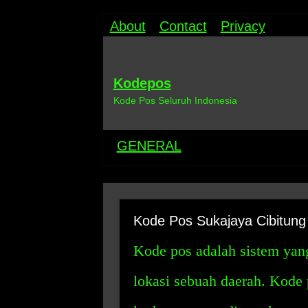
About
Contact
Privacy
Kodepos
Kode Pos Seluruh Indonesia
GENERAL
Kode Pos Sukajaya Cibitung
Kode pos adalah sistem yan
lokasi sebuah daerah. Kode 