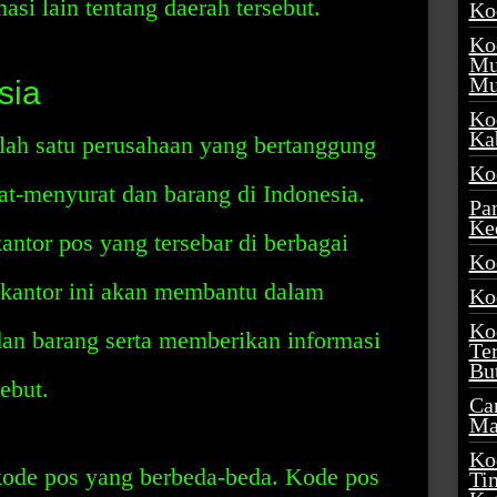
asi lain tentang daerah tersebut.
Ko
Ko
Mu
Mu
sia
Ko
Ka
lah satu perusahaan yang bertanggung
Ko
t-menyurat dan barang di Indonesia.
Pa
Ke
ntor pos yang tersebar di berbagai
Ko
-kantor ini akan membantu dalam
Ko
Ko
dan barang serta memberikan informasi
Te
Bu
ebut.
Ca
Ma
Ko
 kode pos yang berbeda-beda. Kode pos
Ti