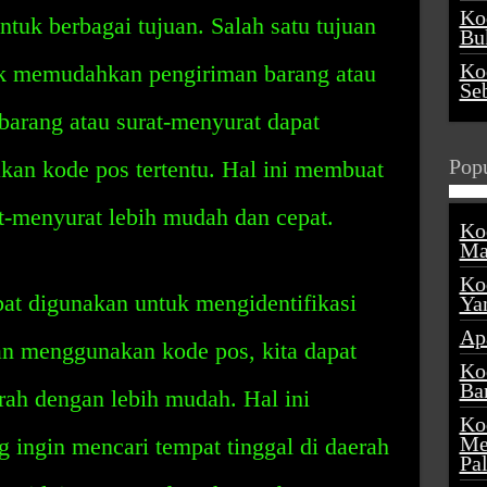
Ko
tuk berbagai tujuan. Salah satu tujuan
Buk
Ko
uk memudahkan pengiriman barang atau
Se
barang atau surat-menyurat dapat
Popu
an kode pos tertentu. Hal ini membuat
t-menyurat lebih mudah dan cepat.
Ko
Ma
Ko
apat digunakan untuk mengidentifikasi
Ya
Ap
an menggunakan kode pos, kita dapat
Ko
Ba
rah dengan lebih mudah. Hal ini
Ko
Me
 ingin mencari tempat tinggal di daerah
Pa