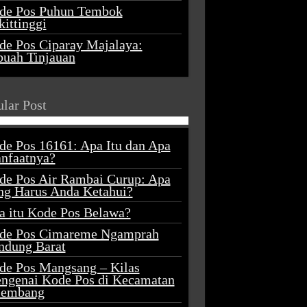
de Pos Puhun Tembok
ittinggi
de Pos Ciparay Majalaya:
buah Tinjauan
lar Post
de Pos 16161: Apa Itu dan Apa
nfaatnya?
de Pos Air Rambai Curup: Apa
ng Harus Anda Ketahui?
a itu Kode Pos Belawa?
de Pos Cimareme Ngamprah
ndung Barat
de Pos Mangsang – Kilas
ngenai Kode Pos di Kecamatan
lembang