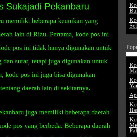
s Sukajadi Pekanbaru
Ko
Buk
Ko
u memiliki beberapa keunikan yang
Se
rah lain di Riau. Pertama, kode pos ini
Popu
Kode pos ini tidak hanya digunakan untuk
 dan surat, tetapi juga digunakan untuk
Ko
Ma
tu, kode pos ini juga bisa digunakan
Ko
Ya
entang daerah lain di sekitarnya.
Ap
Ko
Ba
ekanbaru juga memiliki beberapa daerah
Ko
Me
kode pos yang berbeda. Beberapa daerah
Pa