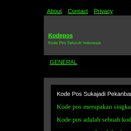
About
Contact
Privacy
Kodepos
Kode Pos Seluruh Indonesia
GENERAL
Kode Pos Sukajadi Pekanba
Kode pos merupakan singkat
Kode pos adalah sebuah ko