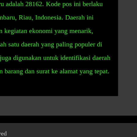
u adalah 28162. Kode pos ini berlaku
nbaru, Riau, Indonesia. Daerah ini
an kegiatan ekonomi yang menarik,
ah satu daerah yang paling populer di
juga digunakan untuk identifikasi daerah
barang dan surat ke alamat yang tepat.
ved