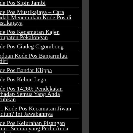
de Pos Sipin Jambi
de Pos Mustikajaya – Cara
dah Menemukan Kode Pos di
stikajaya
de Pos Kecamatan Kajen
bupaten Pekalongan
de Pos Ciadeg Cigombong
nduan Kode Pos Banjarmlati
diri
de Pos Bandar Klippa
de Pos Kebon Lega
de Pos 14260: Pendekatan
rhadap Semua Yang Anda
tuhkan
ri Kode Pos Kecamatan Jiwan
diun? Ini Jawabannya
de Pos Kelurahan Pisangan
mur: Semua yang Perlu Anda