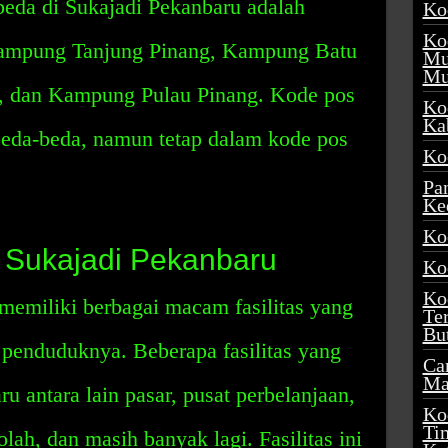
beda di Sukajadi Pekanbaru adalah
Ko
Ko
ampung Tanjung Pinang, Kampung Batu
Mu
Mu
 dan Kampung Pulau Pinang. Kode pos
Ko
Ka
beda-beda, namun tetap dalam kode pos
Ko
Pa
Ke
Ko
h Sukajadi Pekanbaru
Ko
Ko
memiliki berbagai macam fasilitas yang
Te
Bu
penduduknya. Beberapa fasilitas yang
Ca
Ma
ru antara lain pasar, pusat perbelanjaan,
Ko
Ti
olah, dan masih banyak lagi. Fasilitas ini