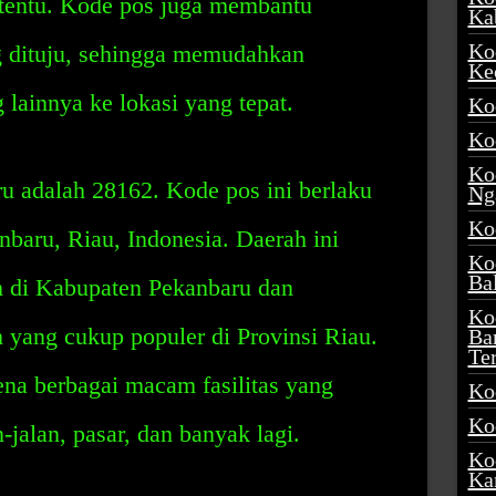
tentu. Kode pos juga membantu
Ka
Ko
ng dituju, sehingga memudahkan
Ke
 lainnya ke lokasi yang tepat.
Ko
Ko
Ko
u adalah 28162. Kode pos ini berlaku
Ng
Ko
nbaru, Riau, Indonesia. Daerah ini
Ko
Ba
h di Kabupaten Pekanbaru dan
Ko
 yang cukup populer di Provinsi Riau.
Ba
Te
rena berbagai macam fasilitas yang
Ko
Ko
n-jalan, pasar, dan banyak lagi.
Ko
Ka