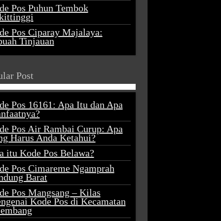
de Pos Puhun Tembok
ittinggi
de Pos Ciparay Majalaya:
buah Tinjauan
lar Post
de Pos 16161: Apa Itu dan Apa
nfaatnya?
de Pos Air Rambai Curup: Apa
ng Harus Anda Ketahui?
a itu Kode Pos Belawa?
de Pos Cimareme Ngamprah
ndung Barat
de Pos Mangsang – Kilas
ngenai Kode Pos di Kecamatan
lembang