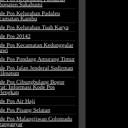
bupaten Sukabumi
de Pos Kelurahan Padaleu
camatan Kambu
de Pos Kelurahan Tuah Karya
de Pos 20142
de Pos Kecamatan Kedunggalar
awi
de Pos Pondang Amurang Timur
de Pos Jalan Jenderal Sudirman
likpapan
de Pos Cibungbulang Bogor
rat: Informasi Kode Pos
rlengkap
de Pos Air Haji
de Pos Pisang Selatan
de Pos Malangjiwan Colomadu
ranganyar