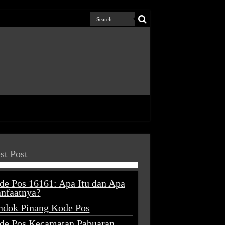
st Post
de Pos 16161: Apa Itu dan Apa
nfaatnya?
ndok Pinang Kode Pos
de Pos Kecamatan Pabuaran