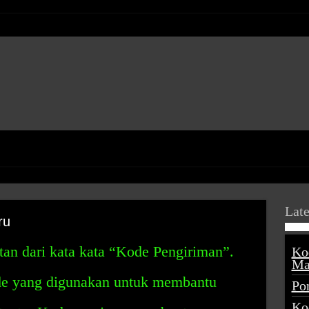
Late
ru
an dari kata kata “Kode Pengiriman”.
Ko
Ma
de yang digunakan untuk membantu
Po
Ko