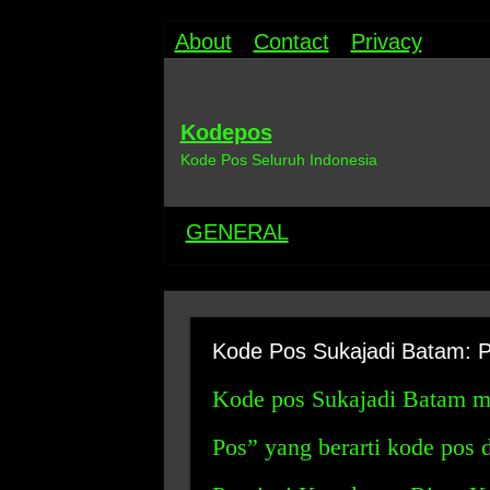
About
Contact
Privacy
Kodepos
Kode Pos Seluruh Indonesia
GENERAL
Kode Pos Sukajadi Batam: 
Kode pos Sukajadi Batam m
Pos” yang berarti kode pos 