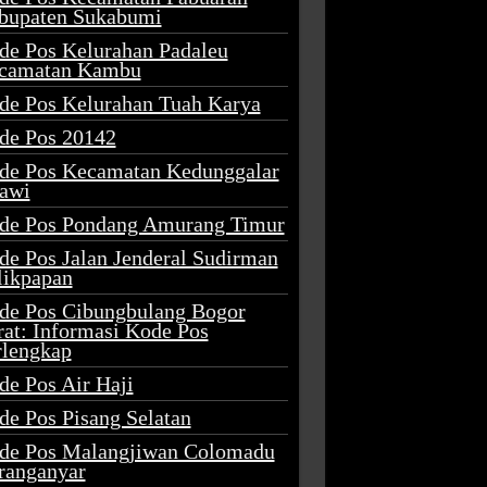
bupaten Sukabumi
de Pos Kelurahan Padaleu
camatan Kambu
de Pos Kelurahan Tuah Karya
de Pos 20142
de Pos Kecamatan Kedunggalar
awi
de Pos Pondang Amurang Timur
de Pos Jalan Jenderal Sudirman
likpapan
de Pos Cibungbulang Bogor
rat: Informasi Kode Pos
rlengkap
de Pos Air Haji
de Pos Pisang Selatan
de Pos Malangjiwan Colomadu
ranganyar