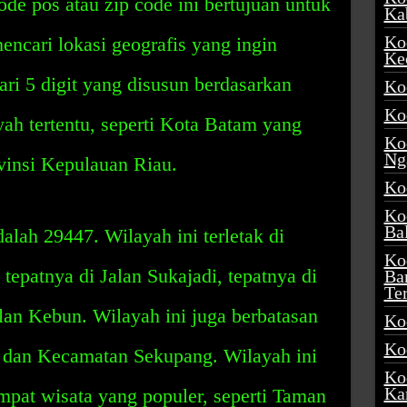
de pos atau zip code ini bertujuan untuk
Ka
Ko
cari lokasi geografis yang ingin
Ke
dari 5 digit yang disusun berdasarkan
Ko
Ko
ah tertentu, seperti Kota Batam yang
Ko
Ng
vinsi Kepulauan Riau.
Ko
Ko
Ba
lah 29447. Wilayah ini terletak di
Ko
tepatnya di Jalan Sukajadi, tepatnya di
Ba
Te
alan Kebun. Wilayah ini juga berbatasan
Ko
Ko
 dan Kecamatan Sekupang. Wilayah ini
Ko
Ka
mpat wisata yang populer, seperti Taman