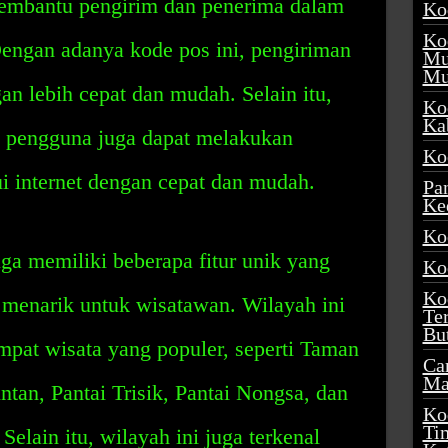
membantu pengirim dan penerima dalam
Ko
Ko
Dengan adanya kode pos ini, pengiriman
Mu
Mu
an lebih cepat dan mudah. Selain itu,
Ko
Ka
, pengguna juga dapat melakukan
Ko
i internet dengan cepat dan mudah.
Pa
Ke
Ko
a memiliki beberapa fitur unik yang
Ko
Ko
 menarik untuk wisatawan. Wilayah ini
Te
Bu
mpat wisata yang populer, seperti Taman
Ca
Ma
ntan, Pantai Trisik, Pantai Nongsa, dan
Ko
Ti
elain itu, wilayah ini juga terkenal