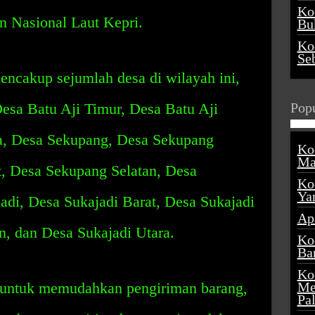
Ko
n Nasional Laut Kepri.
Buk
Ko
Se
ncakup sejumlah desa di wilayah ini,
Desa Batu Aji Timur, Desa Batu Aji
Popu
ra, Desa Sekupang, Desa Sekupang
Ko
Ma
, Desa Sekupang Selatan, Desa
Ko
Ya
adi, Desa Sukajadi Barat, Desa Sukajadi
Ap
n, dan Desa Sukajadi Utara.
Ko
Ba
Ko
i untuk memudahkan pengiriman barang,
Me
Pa