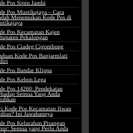
de Pos Sipin Jambi
de Pos Mustikajaya – Cara
dah Menemukan Kode Pos di
stikajaya
de Pos Kecamatan Kajen
bupaten Pekalongan
de Pos Ciadeg Cigombong
nduan Kode Pos Banjarmlati
diri
de Pos Bandar Klippa
de Pos Kebon Lega
de Pos 14260: Pendekatan
rhadap Semua Yang Anda
tuhkan
ri Kode Pos Kecamatan Jiwan
diun? Ini Jawabannya
de Pos Kelurahan Pisangan
mur: Semua yang Perlu Anda