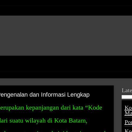
Late
Pengenalan dan Informasi Lengkap
erupakan kepanjangan dari kata “Kode
Ko
Ma
dari suatu wilayah di Kota Batam,
Po
Ko