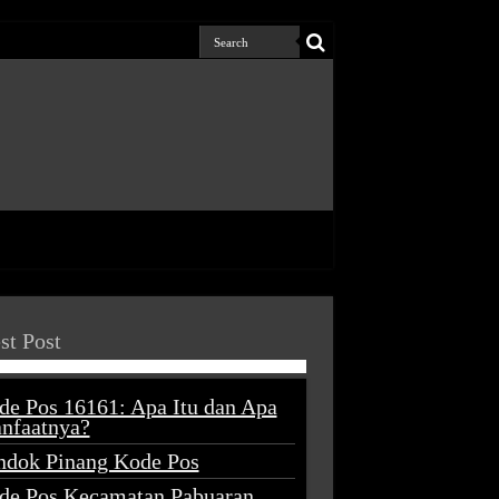
st Post
de Pos 16161: Apa Itu dan Apa
nfaatnya?
ndok Pinang Kode Pos
de Pos Kecamatan Pabuaran