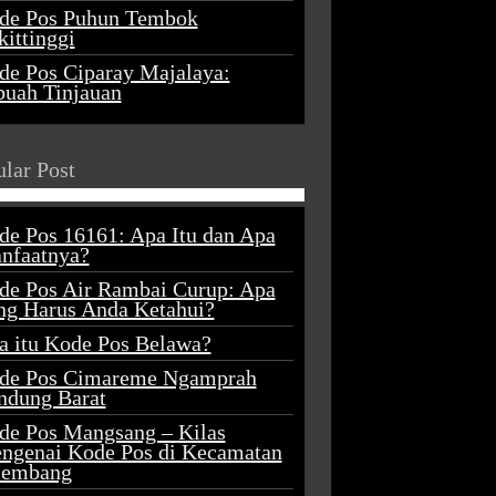
de Pos Puhun Tembok
ittinggi
de Pos Ciparay Majalaya:
buah Tinjauan
lar Post
de Pos 16161: Apa Itu dan Apa
nfaatnya?
de Pos Air Rambai Curup: Apa
ng Harus Anda Ketahui?
a itu Kode Pos Belawa?
de Pos Cimareme Ngamprah
ndung Barat
de Pos Mangsang – Kilas
ngenai Kode Pos di Kecamatan
lembang