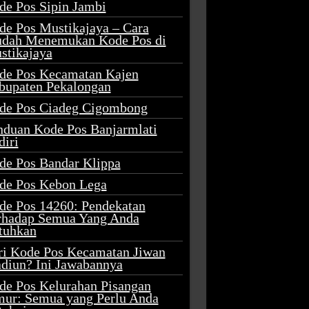
de Pos Sipin Jambi
de Pos Mustikajaya – Cara
dah Menemukan Kode Pos di
stikajaya
de Pos Kecamatan Kajen
bupaten Pekalongan
de Pos Ciadeg Cigombong
nduan Kode Pos Banjarmlati
diri
de Pos Bandar Klippa
de Pos Kebon Lega
de Pos 14260: Pendekatan
rhadap Semua Yang Anda
tuhkan
ri Kode Pos Kecamatan Jiwan
diun? Ini Jawabannya
de Pos Kelurahan Pisangan
mur: Semua yang Perlu Anda