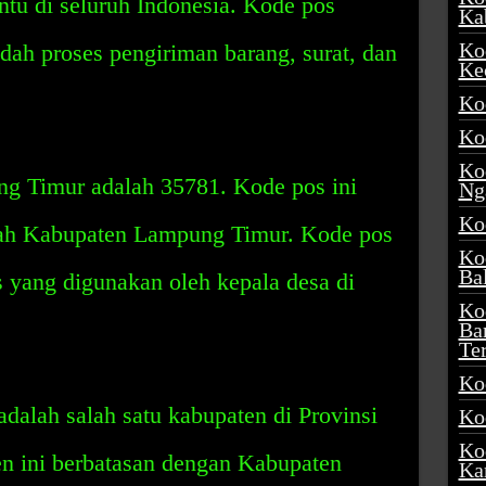
entu di seluruh Indonesia. Kode pos
Ka
Ko
h proses pengiriman barang, surat, dan
Ke
Ko
Ko
Ko
g Timur adalah 35781. Kode pos ini
Ng
Ko
yah Kabupaten Lampung Timur. Kode pos
Ko
Ba
 yang digunakan oleh kepala desa di
Ko
Ba
Te
Ko
alah salah satu kabupaten di Provinsi
Ko
Ko
n ini berbatasan dengan Kabupaten
Ka