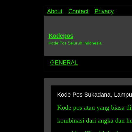
About
Contact
Privacy
Kodepos
Kode Pos Seluruh Indonesia
GENERAL
Kode Pos Sukadana, Lampu
Kode pos atau yang biasa d
kombinasi dari angka dan h