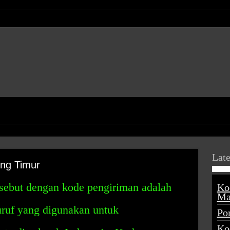
Late
ng Timur
isebut dengan kode pengiriman adalah
Ko
Ma
uruf yang digunakan untuk
Po
Ko