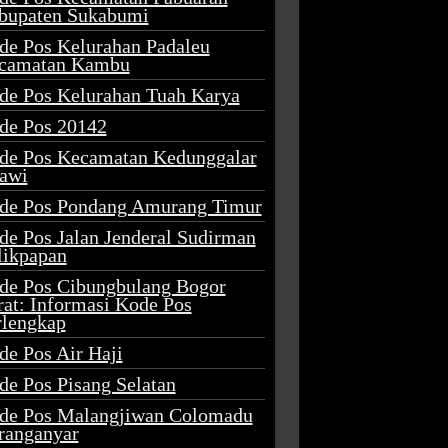
bupaten Sukabumi
de Pos Kelurahan Padaleu
camatan Kambu
de Pos Kelurahan Tuah Karya
de Pos 20142
de Pos Kecamatan Kedunggalar
awi
de Pos Pondang Amurang Timur
de Pos Jalan Jenderal Sudirman
likpapan
de Pos Cibungbulang Bogor
rat: Informasi Kode Pos
rlengkap
de Pos Air Haji
de Pos Pisang Selatan
de Pos Malangjiwan Colomadu
ranganyar