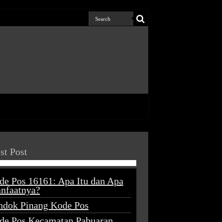
st Post
de Pos 16161: Apa Itu dan Apa
nfaatnya?
ndok Pinang Kode Pos
de Pos Kecamatan Pabuaran