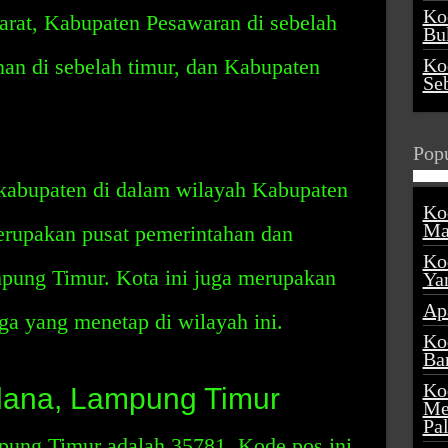
Ko
arat, Kabupaten Pesawaran di sebelah
Buk
an di sebelah timur, dan Kabupaten
Ko
Se
Popu
 kabupaten di dalam wilayah Kabupaten
Ko
Ma
rupakan pusat pemerintahan dan
Ko
pung Timur. Kota ini juga merupakan
Ya
Ap
ga yang menetap di wilayah ini.
Ko
Ba
Ko
dana, Lampung Timur
Me
Pa
ung Timur adalah 35781. Kode pos ini