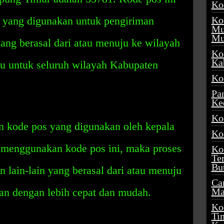
Ko
 yang digunakan untuk pengiriman
Ko
Mu
Mu
 yang berasal dari atau menuju ke wilayah
Ko
Ka
aku untuk seluruh wilayah Kabupaten
Ko
Pa
Ke
Ko
n kode pos yang digunakan oleh kepala
Ko
n menggunakan kode pos ini, maka proses
Ko
Te
Bu
n lain-lain yang berasal dari atau menuju
Ca
kan dengan lebih cepat dan mudah.
Ma
Ko
Ti