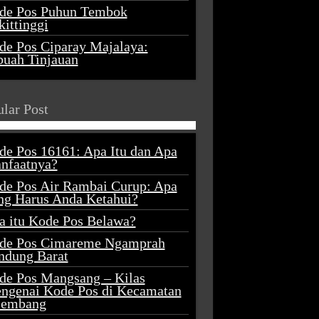
de Pos Puhun Tembok
ittinggi
de Pos Ciparay Majalaya:
buah Tinjauan
lar Post
de Pos 16161: Apa Itu dan Apa
nfaatnya?
de Pos Air Rambai Curup: Apa
ng Harus Anda Ketahui?
a itu Kode Pos Belawa?
de Pos Cimareme Ngamprah
ndung Barat
de Pos Mangsang – Kilas
ngenai Kode Pos di Kecamatan
lembang