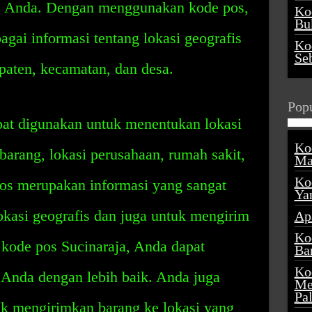
is Anda. Dengan menggunakan kode pos,
Ko
Buk
gai informasi tentang lokasi geografis
Ko
Se
upaten, kecamatan, dan desa.
Popu
apat digunakan untuk menentukan lokasi
Ko
 barang, lokasi perusahaan, rumah sakit,
Ma
Ko
pos merupakan informasi yang sangat
Ya
kasi geografis dan juga untuk mengirim
Ap
Ko
kode pos Sucinaraja, Anda dapat
Ba
Ko
 Anda dengan lebih baik. Anda juga
Me
Pa
k mengirimkan barang ke lokasi yang