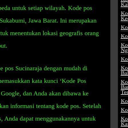
Ka
beda untuk setiap wilayah. Kode pos
Ko
Ke
 Sukabumi, Jawa Barat. Ini merupakan
Ko
tuk menentukan lokasi geografis orang
Ko
Ko
ut.
Ng
Ko
 pos Sucinaraja dengan mudah di
Ko
Ba
 memasukkan kata kunci ‘Kode Pos
Ko
Ba
Te
i Google, dan Anda akan dibawa ke
Ko
an informasi tentang kode pos. Setelah
Ko
, Anda dapat menggunakannya untuk
Ko
Ka