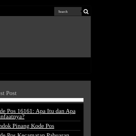
st Post
de Pos 16161: Apa Itu dan Apa
nfaatnya?
ndok Pinang Kode Pos
de Pos Kecamatan Pabuaran