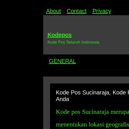
About
Contact
Privacy
Kodepos
Kode Pos Seluruh Indonesia
GENERAL
Kode Pos Sucinaraja, Kode 
Anda
Kode pos Sucinaraja merupa
menentukan lokasi geografis 