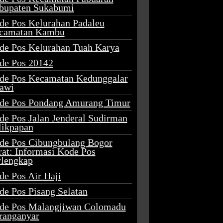
bupaten Sukabumi
de Pos Kelurahan Padaleu
camatan Kambu
de Pos Kelurahan Tuah Karya
de Pos 20142
de Pos Kecamatan Kedunggalar
awi
de Pos Pondang Amurang Timur
de Pos Jalan Jenderal Sudirman
likpapan
de Pos Cibungbulang Bogor
rat: Informasi Kode Pos
rlengkap
de Pos Air Haji
de Pos Pisang Selatan
de Pos Malangjiwan Colomadu
ranganyar