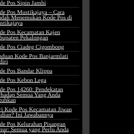
de Pos Sipin Jambi
de Pos Mustikajaya – Cara
dah Menemukan Kode Pos di
stikajaya
de Pos Kecamatan Kajen
bupaten Pekalongan
de Pos Ciadeg Cigombong
nduan Kode Pos Banjarmlati
diri
de Pos Bandar Klippa
de Pos Kebon Lega
de Pos 14260: Pendekatan
rhadap Semua Yang Anda
tuhkan
ri Kode Pos Kecamatan Jiwan
diun? Ini Jawabannya
de Pos Kelurahan Pisangan
mur: Semua yang Perlu Anda