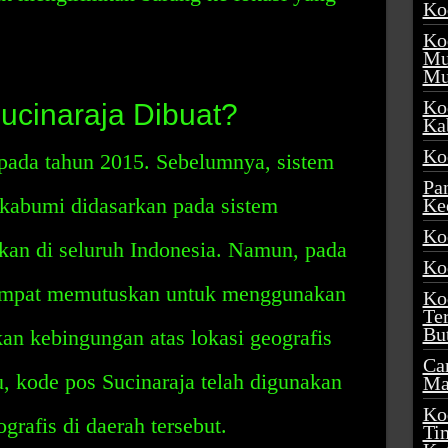
Ko
Ko
Mu
Mu
Ko
cinaraja Dibuat?
Ka
Ko
 pada tahun 2015. Sebelumnya, sistem
Pa
kabumi didasarkan pada sistem
Ke
Ko
kan di seluruh Indonesia. Namun, pada
Ko
tempat memutuskan untuk menggunakan
Ko
Te
Bu
an kebingungan atas lokasi geografis
Ca
u, kode pos Sucinaraja telah digunakan
Ma
Ko
rafis di daerah tersebut.
Ti