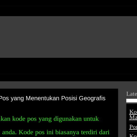
Late
Pos yang Menentukan Posisi Geografis
Ko
Ma
kan kode pos yang digunakan untuk
Po
anda. Kode pos ini biasanya terdiri dari
Ko