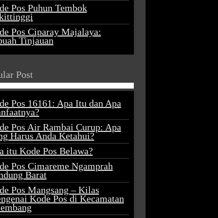
de Pos Puhun Tembok
ittinggi
de Pos Ciparay Majalaya:
buah Tinjauan
lar Post
de Pos 16161: Apa Itu dan Apa
nfaatnya?
de Pos Air Rambai Curup: Apa
ng Harus Anda Ketahui?
a itu Kode Pos Belawa?
de Pos Cimareme Ngamprah
ndung Barat
de Pos Mangsang – Kilas
ngenai Kode Pos di Kecamatan
lembang