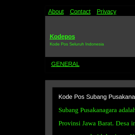
About
Contact
Privacy
Kodepos
Kode Pos Seluruh Indonesia
GENERAL
Kode Pos Subang Pusakana
Subang Pusakanagara adalah
Provinsi Jawa Barat. Desa i