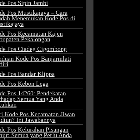
de Pos Sipin Jambi
de Pos Mustikajaya – Cara
dah Menemukan Kode Pos di
stikajaya
de Pos Kecamatan Kajen
bupaten Pekalongan
de Pos Ciadeg Cigombong
nduan Kode Pos Banjarmlati
diri
de Pos Bandar Klippa
de Pos Kebon Lega
de Pos 14260: Pendekatan
rhadap Semua Yang Anda
tuhkan
ri Kode Pos Kecamatan Jiwan
diun? Ini Jawabannya
de Pos Kelurahan Pisangan
mur: Semua yang Perlu Anda