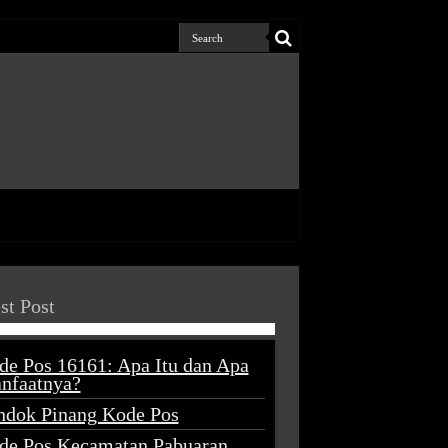
st Post
de Pos 16161: Apa Itu dan Apa
nfaatnya?
ndok Pinang Kode Pos
de Pos Kecamatan Pabuaran