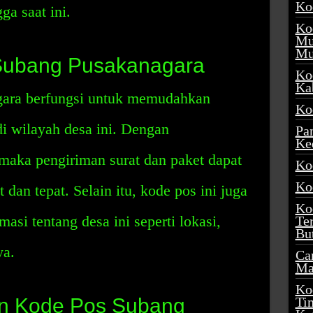
Ko
ga saat ini.
Ko
Mu
Mu
Subang Pusakanagara
Ko
Ka
ara berfungsi untuk memudahkan
Ko
di wilayah desa ini. Dengan
Pa
Ke
maka pengiriman surat dan paket dapat
Ko
Ko
 dan tepat. Selain itu, kode pos ini juga
Ko
asi tentang desa ini seperti lokasi,
Te
Bu
ya.
Ca
Ma
Ko
n Kode Pos Subang
Ti