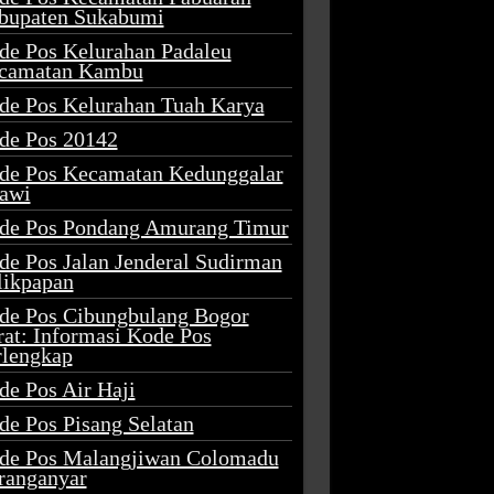
bupaten Sukabumi
de Pos Kelurahan Padaleu
camatan Kambu
de Pos Kelurahan Tuah Karya
de Pos 20142
de Pos Kecamatan Kedunggalar
awi
de Pos Pondang Amurang Timur
de Pos Jalan Jenderal Sudirman
likpapan
de Pos Cibungbulang Bogor
rat: Informasi Kode Pos
rlengkap
de Pos Air Haji
de Pos Pisang Selatan
de Pos Malangjiwan Colomadu
ranganyar