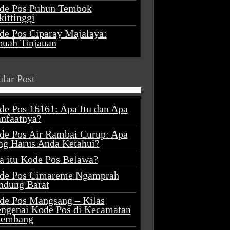
de Pos Puhun Tembok
ittinggi
de Pos Ciparay Majalaya:
buah Tinjauan
lar Post
de Pos 16161: Apa Itu dan Apa
nfaatnya?
de Pos Air Rambai Curup: Apa
ng Harus Anda Ketahui?
a itu Kode Pos Belawa?
de Pos Cimareme Ngamprah
ndung Barat
de Pos Mangsang – Kilas
ngenai Kode Pos di Kecamatan
lembang