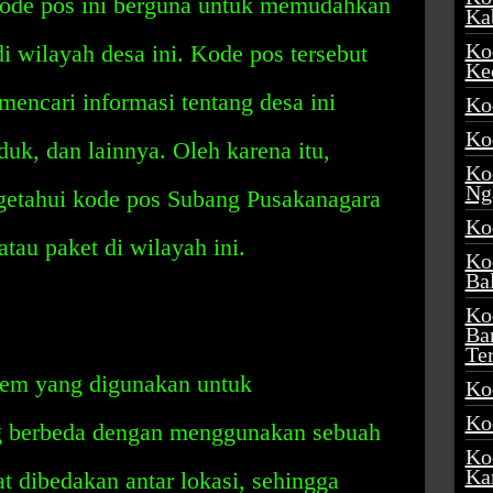
 Kode pos ini berguna untuk memudahkan
Ka
Ko
i wilayah desa ini. Kode pos tersebut
Ke
mencari informasi tentang desa ini
Ko
Ko
duk, dan lainnya. Oleh karena itu,
Ko
Ng
ngetahui kode pos Subang Pusakanagara
Ko
tau paket di wilayah ini.
Ko
Ba
Ko
Ba
Te
tem yang digunakan untuk
Ko
Ko
ng berbeda dengan menggunakan sebuah
Ko
Ka
t dibedakan antar lokasi, sehingga