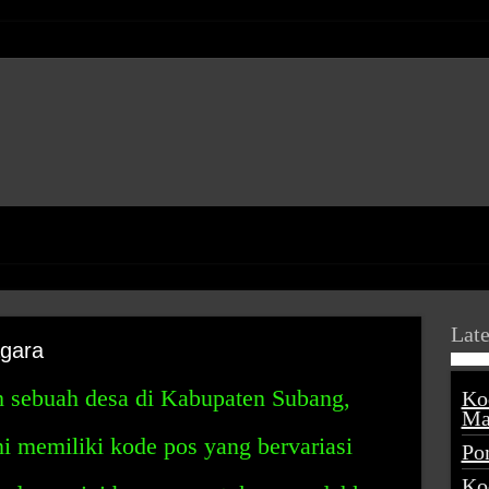
Late
gara
 sebuah desa di Kabupaten Subang,
Ko
Ma
ni memiliki kode pos yang bervariasi
Po
Ko