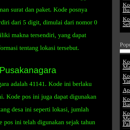
Ko
an surat dan paket. Kode posnya
Buk
Ko
iri dari 5 digit, dimulai dari nomor 0
Se
liki makna tersendiri, yang dapat
Popu
rmasi tentang lokasi tersebut.
Ko
Ma
 Pusakanagara
Ko
Ya
ra adalah 41141. Kode ini berlaku
Ap
i. Kode pos ini juga dapat digunakan
Ko
Ba
ang desa ini seperti lokasi, jumlah
Ko
Me
 pos ini telah digunakan sejak tahun
Pa