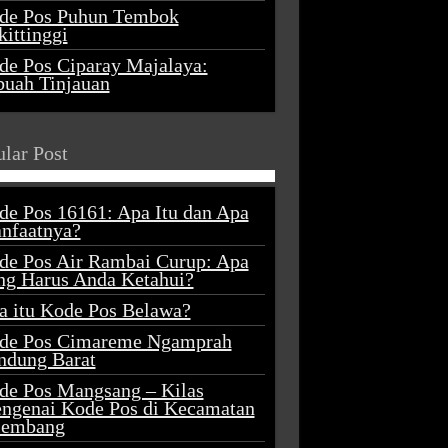
de Pos Puhun Tembok
ittinggi
de Pos Ciparay Majalaya:
buah Tinjauan
lar Post
de Pos 16161: Apa Itu dan Apa
nfaatnya?
de Pos Air Rambai Curup: Apa
ng Harus Anda Ketahui?
a itu Kode Pos Belawa?
de Pos Cimareme Ngamprah
ndung Barat
de Pos Mangsang – Kilas
ngenai Kode Pos di Kecamatan
lembang