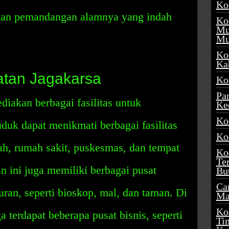
Ko
ngan pemandangan alamnya yang indah
Ko
Mu
Mu
Ko
Ka
atan Jagakarsa
Ko
Pa
iakan berbagai fasilitas untuk
Ke
Ko
duk dapat menikmati berbagai fasilitas
Ko
ah, rumah sakit, puskesmas, dan tempat
Ko
Te
n ini juga memiliki berbagai pusat
Bu
Ca
uran, seperti bioskop, mal, dan taman. Di
Ma
Ko
 terdapat beberapa pusat bisnis, seperti
Ti