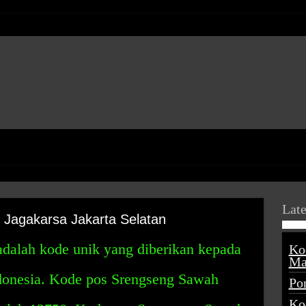
Late
Jagakarsa Jakarta Selatan
adalah kode unik yang diberikan kepada
Ko
Ma
Indonesia. Kode pos Srengseng Sawah
Po
Ko