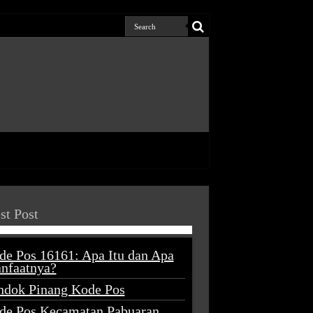
st Post
de Pos 16161: Apa Itu dan Apa
nfaatnya?
ndok Pinang Kode Pos
de Pos Kecamatan Pabuaran