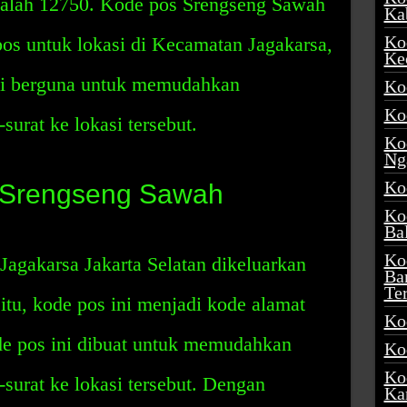
adalah 12750. Kode pos Srengseng Sawah
Ka
Ko
os untuk lokasi di Kecamatan Jagakarsa,
Ke
ini berguna untuk memudahkan
Ko
Ko
surat ke lokasi tersebut.
Ko
Ng
Ko
 Srengseng Sawah
Ko
Ba
Ko
agakarsa Jakarta Selatan dikeluarkan
Ba
Te
itu, kode pos ini menjadi kode alamat
Ko
ode pos ini dibuat untuk memudahkan
Ko
Ko
-surat ke lokasi tersebut. Dengan
Ka