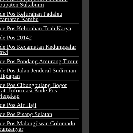
bupaten Sukabumi
de Pos Kelurahan Padaleu
camatan Kambu
de Pos Kelurahan Tuah Karya
de Pos 20142
de Pos Kecamatan Kedunggalar
awi
de Pos Pondang Amurang Timur
de Pos Jalan Jenderal Sudirman
likpapan
de Pos Cibungbulang Bogor
rat: Informasi Kode Pos
rlengkap
de Pos Air Haji
de Pos Pisang Selatan
de Pos Malangjiwan Colomadu
ranganyar