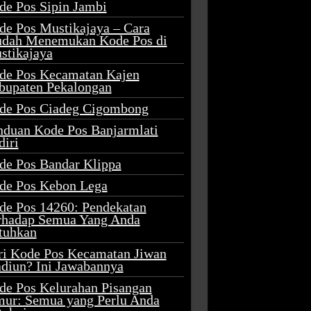
de Pos Sipin Jambi
de Pos Mustikajaya – Cara
dah Menemukan Kode Pos di
stikajaya
de Pos Kecamatan Kajen
bupaten Pekalongan
de Pos Ciadeg Cigombong
nduan Kode Pos Banjarmlati
diri
de Pos Bandar Klippa
de Pos Kebon Lega
de Pos 14260: Pendekatan
rhadap Semua Yang Anda
tuhkan
ri Kode Pos Kecamatan Jiwan
diun? Ini Jawabannya
de Pos Kelurahan Pisangan
mur: Semua yang Perlu Anda