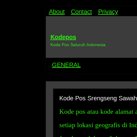
About
Contact
Privacy
Kodepos
Kode Pos Seluruh Indonesia
GENERAL
Kode Pos Srengseng Sawah 
Kode pos atau kode alamat 
setiap lokasi geografis di 