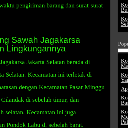
Ko
waktu pengiriman barang dan surat-surat
Buk
Ko
Se
ng Sawah Jagakarsa
Popu
an Lingkungannya
Ko
agakarsa Jakarta Selatan berada di
Ma
a Selatan. Kecamatan ini terletak di
Ko
Ya
erbatasan dengan Kecamatan Pasar Minggu
Ap
Ko
 Cilandak di sebelah timur, dan
Ba
Ko
h selatan. Kecamatan ini juga
Me
Pa
n Pondok Labu di sebelah barat.