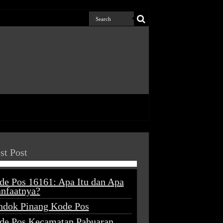
st Post
de Pos 16161: Apa Itu dan Apa
nfaatnya?
ndok Pinang Kode Pos
de Pos Kecamatan Pabuaran