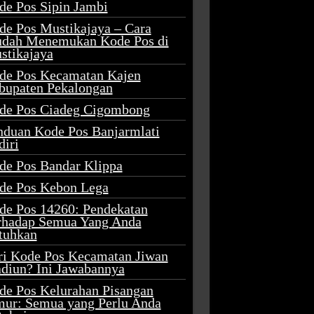
de Pos Sipin Jambi
de Pos Mustikajaya – Cara
dah Menemukan Kode Pos di
stikajaya
de Pos Kecamatan Kajen
bupaten Pekalongan
de Pos Ciadeg Cigombong
nduan Kode Pos Banjarmlati
diri
de Pos Bandar Klippa
de Pos Kebon Lega
de Pos 14260: Pendekatan
rhadap Semua Yang Anda
tuhkan
ri Kode Pos Kecamatan Jiwan
diun? Ini Jawabannya
de Pos Kelurahan Pisangan
mur: Semua yang Perlu Anda