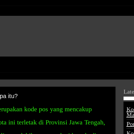
Late
pa itu?
erupakan kode pos yang mencakup
Ko
Ma
ta ini terletak di Provinsi Jawa Tengah,
Po
Ko