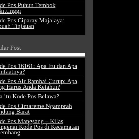
de Pos Puhun Tembok
ittinggi
de Pos Ciparay Majalaya:
buah Tinjauan
lar Post
de Pos 16161: Apa Itu dan Apa
nfaatnya?
de Pos Air Rambai Curup: Apa
ng Harus Anda Ketahui?
a itu Kode Pos Belawa?
de Pos Cimareme Ngamprah
ndung Barat
de Pos Mangsang – Kilas
ngenai Kode Pos di Kecamatan
lembang