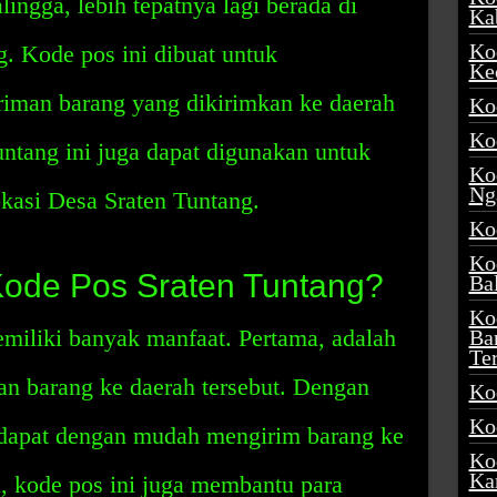
ingga, lebih tepatnya lagi berada di
Ka
Ko
. Kode pos ini dibuat untuk
Ke
iman barang yang dikirimkan ke daerah
Ko
Ko
untang ini juga dapat digunakan untuk
Ko
Ng
okasi Desa Sraten Tuntang.
Ko
Ko
Kode Pos Sraten Tuntang?
Ba
Ko
miliki banyak manfaat. Pertama, adalah
Ba
Te
 barang ke daerah tersebut. Dengan
Ko
Ko
m dapat dengan mudah mengirim barang ke
Ko
Ka
tu, kode pos ini juga membantu para