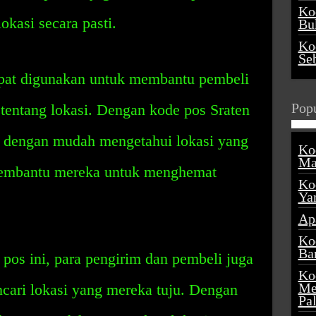
Ko
okasi secara pasti.
Buk
Ko
Se
apat digunakan untuk membantu pembeli
Popu
tentang lokasi. Dengan kode pos Sraten
t dengan mudah mengetahui lokasi yang
Ko
Ma
 membantu mereka untuk menghemat
Ko
Ya
Ap
Ko
Ba
pos ini, para pengirim dan pembeli juga
Ko
Me
cari lokasi yang mereka tuju. Dengan
Pa