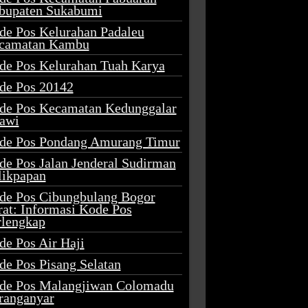
bupaten Sukabumi
de Pos Kelurahan Padaleu
camatan Kambu
de Pos Kelurahan Tuah Karya
de Pos 20142
de Pos Kecamatan Kedunggalar
awi
de Pos Pondang Amurang Timur
de Pos Jalan Jenderal Sudirman
likpapan
de Pos Cibungbulang Bogor
rat: Informasi Kode Pos
rlengkap
de Pos Air Haji
de Pos Pisang Selatan
de Pos Malangjiwan Colomadu
ranganyar