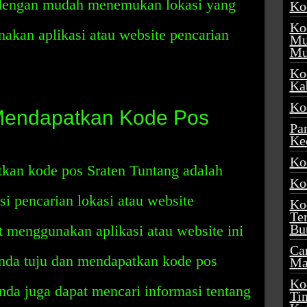
t dengan mudah menemukan lokasi yang
Ko
Ko
akan aplikasi atau website pencarian
Mu
Mu
Ko
Ka
Ko
Mendapatkan Kode Pos
Pa
Ke
Ko
tkan kode pos Sraten Tuntang adalah
Ko
 pencarian lokasi atau website
Ko
Te
Bu
t menggunakan aplikasi atau website ini
Ca
anda tuju dan mendapatkan kode pos
Ma
Ko
anda juga dapat mencari informasi tentang
Ti