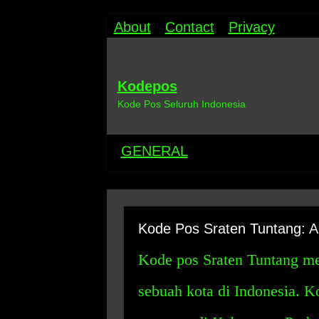
About
Contact
Privacy
Kodepos
Kode Pos Seluruh Indonesia
GENERAL
Kode Pos Sraten Tuntang: A
Kode pos Sraten Tuntang m
sebuah kota di Indonesia. Ko