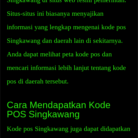
Situs-situs ini biasanya menyajikan
informasi yang lengkap mengenai kode pos
Singkawang dan daerah lain di sekitarnya.
Anda dapat melihat peta kode pos dan
mencari informasi lebih lanjut tentang kode
pos di daerah tersebut.
Cara Mendapatkan Kode
POS Singkawang
Kode pos Singkawang juga dapat didapatkan