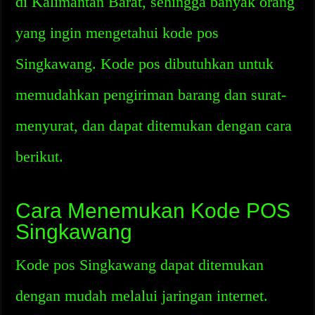
di Kalimantan Barat, sehingga banyak orang
yang ingin mengetahui kode pos
Singkawang. Kode pos dibutuhkan untuk
memudahkan pengiriman barang dan surat-
menyurat, dan dapat ditemukan dengan cara
berikut.
Cara Menemukan Kode POS
Singkawang
Kode pos Singkawang dapat ditemukan
dengan mudah melalui jaringan internet.