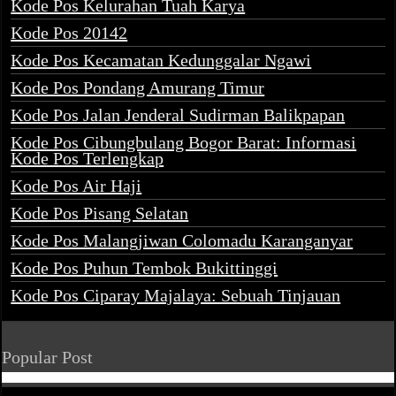
Kode Pos Kelurahan Tuah Karya
Kode Pos 20142
Kode Pos Kecamatan Kedunggalar Ngawi
Kode Pos Pondang Amurang Timur
Kode Pos Jalan Jenderal Sudirman Balikpapan
Kode Pos Cibungbulang Bogor Barat: Informasi
Kode Pos Terlengkap
Kode Pos Air Haji
Kode Pos Pisang Selatan
Kode Pos Malangjiwan Colomadu Karanganyar
Kode Pos Puhun Tembok Bukittinggi
Kode Pos Ciparay Majalaya: Sebuah Tinjauan
Popular Post