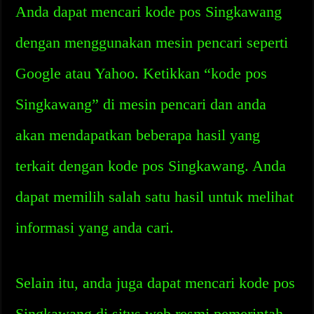
Anda dapat mencari kode pos Singkawang
dengan menggunakan mesin pencari seperti
Google atau Yahoo. Ketikkan “kode pos
Singkawang” di mesin pencari dan anda
akan mendapatkan beberapa hasil yang
terkait dengan kode pos Singkawang. Anda
dapat memilih salah satu hasil untuk melihat
informasi yang anda cari.
Selain itu, anda juga dapat mencari kode pos
Singkawang di situs web resmi pemerintah.