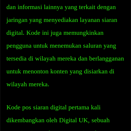
dan informasi lainnya yang terkait dengan
jaringan yang menyediakan layanan siaran
digital. Kode ini juga memungkinkan
pengguna untuk menemukan saluran yang
tersedia di wilayah mereka dan berlangganan
untuk menonton konten yang disiarkan di
wilayah mereka.
Kode pos siaran digital pertama kali
dikembangkan oleh Digital UK, sebuah