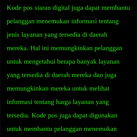
Kode pos siaran digital juga dapat membantu
pelanggan menemukan informasi tentang
jenis layanan yang tersedia di daerah
mereka. Hal ini memungkinkan pelanggan
untuk mengetahui berapa banyak layanan
yang tersedia di daerah mereka dan juga
memungkinkan mereka untuk melihat
informasi tentang harga layanan yang
tersedia. Kode pos juga dapat digunakan
untuk membantu pelanggan menemukan