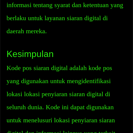
informasi tentang syarat dan ketentuan yang
berlaku untuk layanan siaran digital di
daerah mereka.
Kesimpulan
Kode pos siaran digital adalah kode pos
yang digunakan untuk mengidentifikasi
lokasi lokasi penyiaran siaran digital di
seluruh dunia. Kode ini dapat digunakan
untuk menelusuri lokasi penyiaran siaran