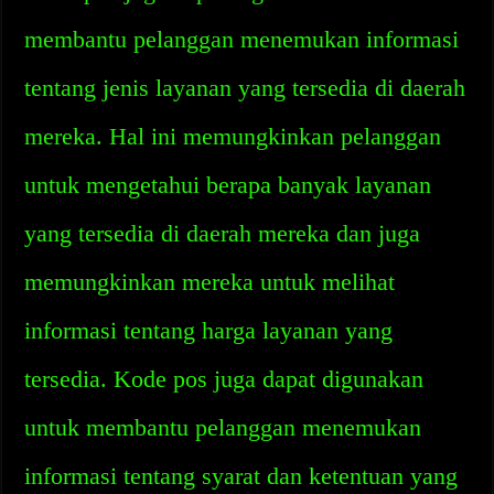
membantu pelanggan menemukan informasi
tentang jenis layanan yang tersedia di daerah
mereka. Hal ini memungkinkan pelanggan
untuk mengetahui berapa banyak layanan
yang tersedia di daerah mereka dan juga
memungkinkan mereka untuk melihat
informasi tentang harga layanan yang
tersedia. Kode pos juga dapat digunakan
untuk membantu pelanggan menemukan
informasi tentang syarat dan ketentuan yang