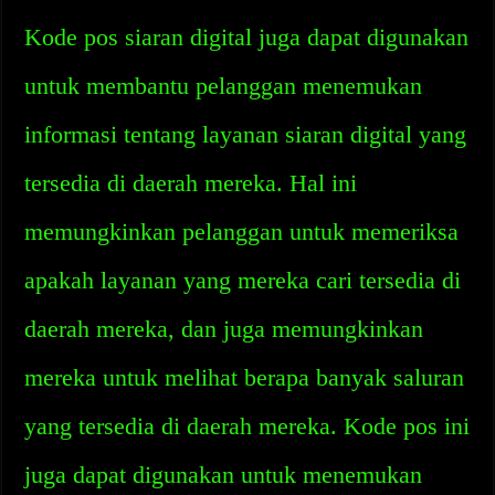
Kode pos siaran digital juga dapat digunakan
untuk membantu pelanggan menemukan
informasi tentang layanan siaran digital yang
tersedia di daerah mereka. Hal ini
memungkinkan pelanggan untuk memeriksa
apakah layanan yang mereka cari tersedia di
daerah mereka, dan juga memungkinkan
mereka untuk melihat berapa banyak saluran
yang tersedia di daerah mereka. Kode pos ini
juga dapat digunakan untuk menemukan