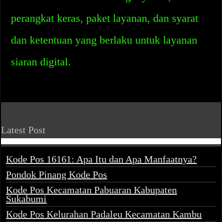
perangkat keras, paket layanan, dan syarat
dan ketentuan yang berlaku untuk layanan
siaran digital.
Latest Post
Kode Pos 16161: Apa Itu dan Apa Manfaatnya?
Pondok Pinang Kode Pos
Kode Pos Kecamatan Pabuaran Kabupaten
Sukabumi
Kode Pos Kelurahan Padaleu Kecamatan Kambu