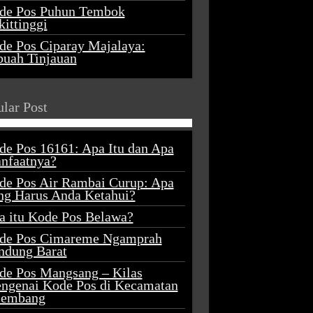
de Pos Puhun Tembok
ittinggi
de Pos Ciparay Majalaya:
buah Tinjauan
lar Post
de Pos 16161: Apa Itu dan Apa
nfaatnya?
de Pos Air Rambai Curup: Apa
ng Harus Anda Ketahui?
a itu Kode Pos Belawa?
de Pos Cimareme Ngamprah
ndung Barat
de Pos Mangsang – Kilas
ngenai Kode Pos di Kecamatan
lembang