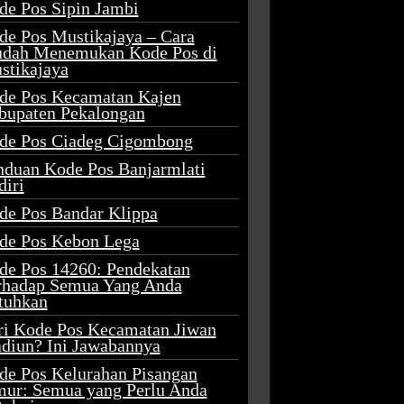
de Pos Sipin Jambi
de Pos Mustikajaya – Cara
dah Menemukan Kode Pos di
stikajaya
de Pos Kecamatan Kajen
bupaten Pekalongan
de Pos Ciadeg Cigombong
nduan Kode Pos Banjarmlati
diri
de Pos Bandar Klippa
de Pos Kebon Lega
de Pos 14260: Pendekatan
rhadap Semua Yang Anda
tuhkan
ri Kode Pos Kecamatan Jiwan
diun? Ini Jawabannya
de Pos Kelurahan Pisangan
mur: Semua yang Perlu Anda