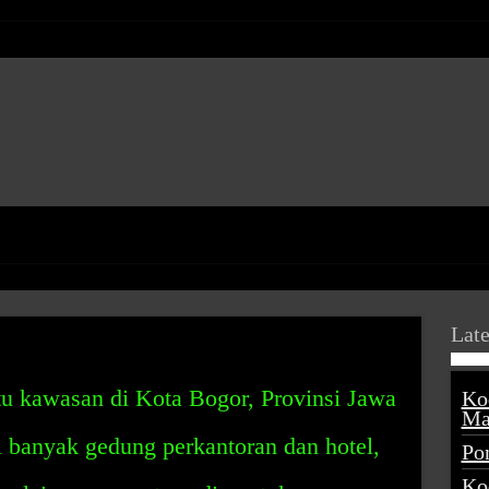
Late
tu kawasan di Kota Bogor, Provinsi Jawa
Ko
Ma
 banyak gedung perkantoran dan hotel,
Po
Ko