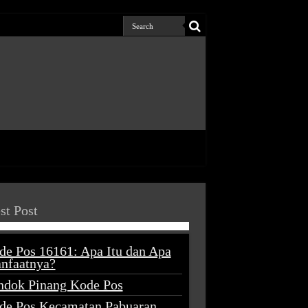
st Post
de Pos 16161: Apa Itu dan Apa
nfaatnya?
ndok Pinang Kode Pos
de Pos Kecamatan Pabuaran