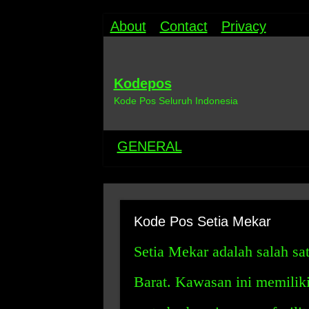
About
Contact
Privacy
Kodepos
Kode Pos Seluruh Indonesia
GENERAL
Kode Pos Setia Mekar
Setia Mekar adalah salah sa
Barat. Kawasan ini memiliki