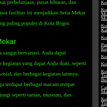
usat perbelanjaan, pusat hiburan, dan
Ko
Ko
mua fasilitas ini menjadikan Setia Mekar
Mu
Mu
ang paling populer di Kota Bogor.
Ko
Ka
Ko
Mekar
Pa
Ke
a sangat bervariasi. Anda dapat
Ko
egiatan yang dapat Anda ikuti, seperti
Ko
Ko
sosial, dan berbagai kegiatan lainnya.
Te
Bu
juga terdapat berbagai macam tempat
Ca
Ma
jungi seperti taman, museum, dan
Ko
Ti