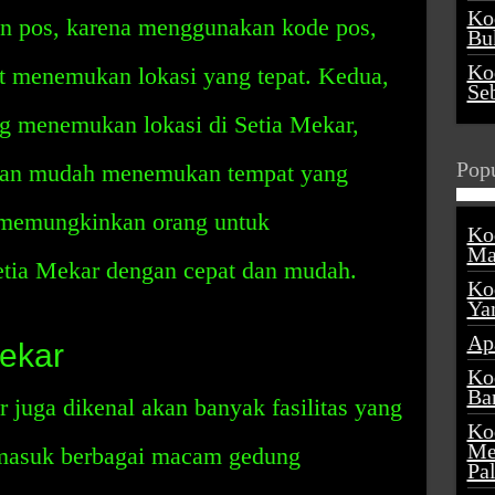
Ko
n pos, karena menggunakan kode pos,
Buk
Ko
t menemukan lokasi yang tepat. Kedua,
Se
g menemukan lokasi di Setia Mekar,
Popu
gan mudah menemukan tempat yang
i memungkinkan orang untuk
Ko
Ma
Setia Mekar dengan cepat dan mudah.
Ko
Ya
Ap
Mekar
Ko
Ba
 juga dikenal akan banyak fasilitas yang
Ko
Me
termasuk berbagai macam gedung
Pa