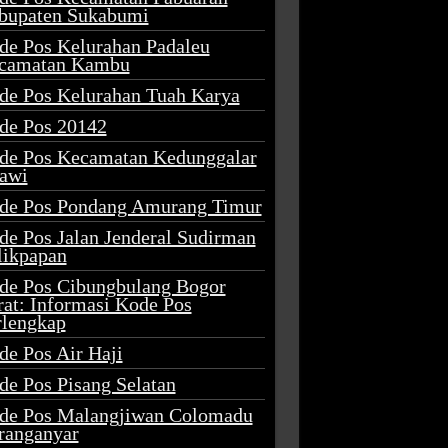
bupaten Sukabumi
de Pos Kelurahan Padaleu
camatan Kambu
de Pos Kelurahan Tuah Karya
de Pos 20142
de Pos Kecamatan Kedunggalar
awi
de Pos Pondang Amurang Timur
de Pos Jalan Jenderal Sudirman
likpapan
de Pos Cibungbulang Bogor
rat: Informasi Kode Pos
rlengkap
de Pos Air Haji
de Pos Pisang Selatan
de Pos Malangjiwan Colomadu
ranganyar