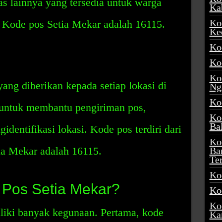
as lainnya yang tersedia untuk warga
Ka
Ko
 Kode pos Setia Mekar adalah 16115.
Ke
Ko
Ko
Ko
ang diberikan kepada setiap lokasi di
Ng
Ko
 untuk membantu pengiriman pos,
Ko
Ba
dentifikasi lokasi. Kode pos terdiri dari
Ko
tia Mekar adalah 16115.
Ba
Te
Ko
 Pos Setia Mekar?
Ko
Ko
iki banyak kegunaan. Pertama, kode
Ka