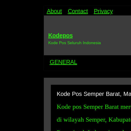
About
Contact
Privacy
Kodepos
Kode Pos Seluruh Indonesia
GENERAL
Kode Pos Semper Barat, Ma
Kode pos Semper Barat meru
di wilayah Semper, Kabupate