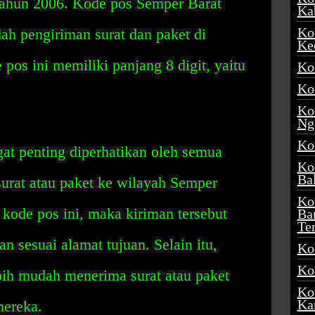
tahun 2006. Kode pos Semper Barat
Ka
Ko
h pengiriman surat dan paket di
Ke
pos ini memiliki panjang 8 digit, yaitu
Ko
Ko
Ko
Ng
Ko
at penting diperhatikan oleh semua
Ko
Ba
urat atau paket ke wilayah Semper
Ko
ode pos ini, maka kiriman tersebut
Ba
Te
n sesuai alamat tujuan. Selain itu,
Ko
Ko
bih mudah menerima surat atau paket
Ko
Ka
mereka.