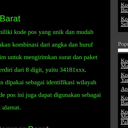
Ko
Buk
Barat
Ko
Se
iliki kode pos yang unik dan mudah
Popu
akan kombinasi dari angka dan huruf
m untuk mengirimkan surat dan paket
Ko
Ma
rdiri dari 8 digit, yaitu 34181xxx.
Ko
Ya
n dipakai sebagai identifikasi wilayah
Ap
de pos ini juga dapat digunakan sebagai
Ko
Ba
k alamat.
Ko
Me
Pa