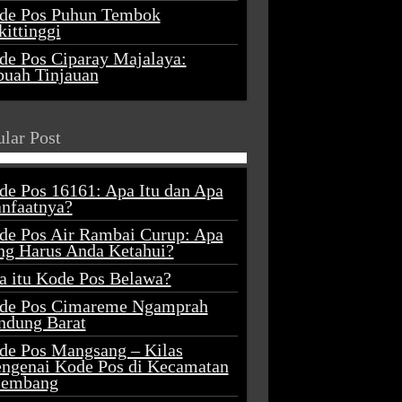
de Pos Puhun Tembok
ittinggi
de Pos Ciparay Majalaya:
buah Tinjauan
lar Post
de Pos 16161: Apa Itu dan Apa
nfaatnya?
de Pos Air Rambai Curup: Apa
ng Harus Anda Ketahui?
a itu Kode Pos Belawa?
de Pos Cimareme Ngamprah
ndung Barat
de Pos Mangsang – Kilas
ngenai Kode Pos di Kecamatan
lembang