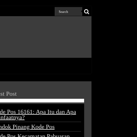
st Post
de Pos 16161: Apa Itu dan Apa
nfaatnya?
ndok Pinang Kode Pos
de Pos Kecamatan Pabuaran