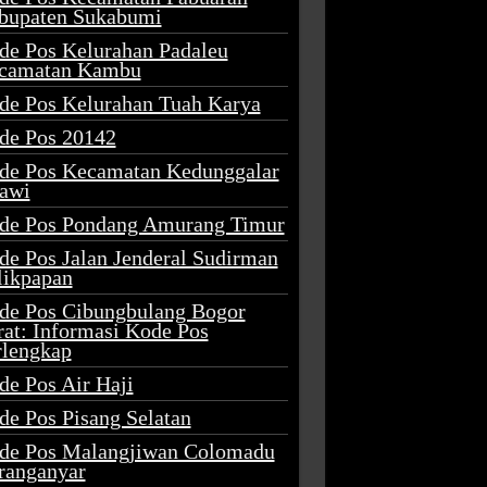
bupaten Sukabumi
de Pos Kelurahan Padaleu
camatan Kambu
de Pos Kelurahan Tuah Karya
de Pos 20142
de Pos Kecamatan Kedunggalar
awi
de Pos Pondang Amurang Timur
de Pos Jalan Jenderal Sudirman
likpapan
de Pos Cibungbulang Bogor
rat: Informasi Kode Pos
rlengkap
de Pos Air Haji
de Pos Pisang Selatan
de Pos Malangjiwan Colomadu
ranganyar