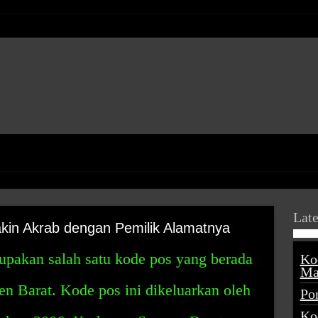
Late
kin Akrab dengan Pemilik Alamatnya
pakan salah satu kode pos yang berada
Ko
Ma
n Barat. Kode pos ini dikeluarkan oleh
Po
Ko