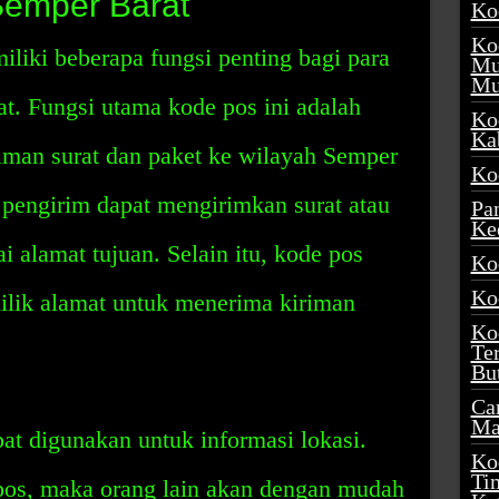
Semper Barat
Ko
Ko
liki beberapa fungsi penting bagi para
Mu
Mu
t. Fungsi utama kode pos ini adalah
Ko
Ka
man surat dan paket ke wilayah Semper
Ko
 pengirim dapat mengirimkan surat atau
Pa
Ke
i alamat tujuan. Selain itu, kode pos
Ko
Ko
lik alamat untuk menerima kiriman
Ko
Te
Bu
Ca
Ma
pat digunakan untuk informasi lokasi.
Ko
Ti
s, maka orang lain akan dengan mudah