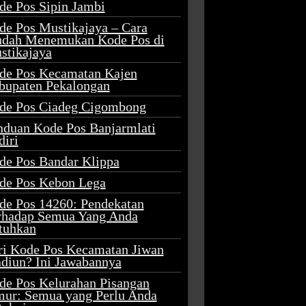
de Pos Sipin Jambi
de Pos Mustikajaya – Cara
dah Menemukan Kode Pos di
stikajaya
de Pos Kecamatan Kajen
bupaten Pekalongan
de Pos Ciadeg Cigombong
nduan Kode Pos Banjarmlati
diri
de Pos Bandar Klippa
de Pos Kebon Lega
de Pos 14260: Pendekatan
rhadap Semua Yang Anda
tuhkan
ri Kode Pos Kecamatan Jiwan
diun? Ini Jawabannya
de Pos Kelurahan Pisangan
mur: Semua yang Perlu Anda