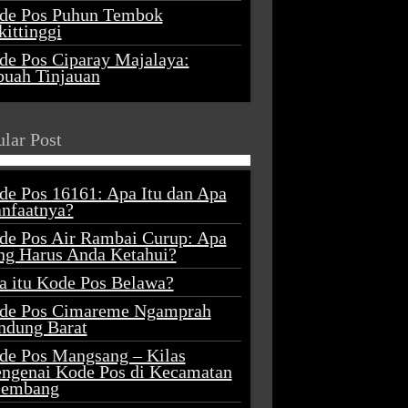
de Pos Puhun Tembok
ittinggi
de Pos Ciparay Majalaya:
buah Tinjauan
lar Post
de Pos 16161: Apa Itu dan Apa
nfaatnya?
de Pos Air Rambai Curup: Apa
ng Harus Anda Ketahui?
a itu Kode Pos Belawa?
de Pos Cimareme Ngamprah
ndung Barat
de Pos Mangsang – Kilas
ngenai Kode Pos di Kecamatan
lembang