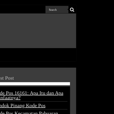
st Post
de Pos 16161: Apa Itu dan Apa
nfaatnya?
ndok Pinang Kode Pos
de Pos Kecamatan Pabuaran