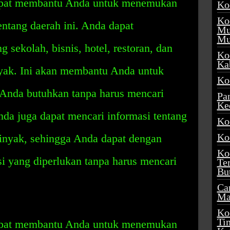
apat membantu Anda untuk menemukan
Ko
Ko
ntang daerah ini. Anda dapat
Mu
Mu
sekolah, bisnis, hotel, restoran, dan
Ko
Ka
yak. Ini akan membantu Anda untuk
Ko
Anda butuhkan tanpa harus mencari
Pa
Ke
nda juga dapat mencari informasi tentang
Ko
Ko
minyak, sehingga Anda dapat dengan
Ko
 yang diperlukan tanpa harus mencari
Te
Bu
Ca
Ma
Ko
Ti
apat membantu Anda untuk menemukan