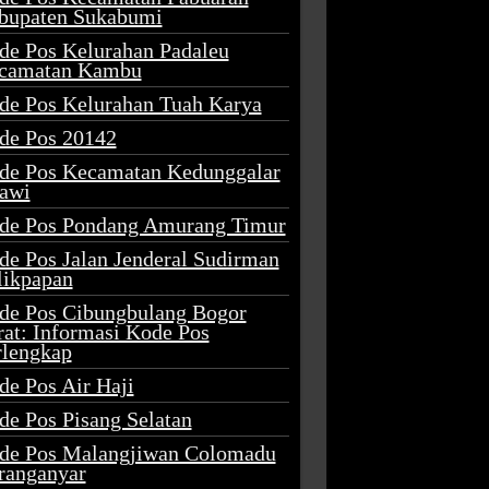
bupaten Sukabumi
de Pos Kelurahan Padaleu
camatan Kambu
de Pos Kelurahan Tuah Karya
de Pos 20142
de Pos Kecamatan Kedunggalar
awi
de Pos Pondang Amurang Timur
de Pos Jalan Jenderal Sudirman
likpapan
de Pos Cibungbulang Bogor
rat: Informasi Kode Pos
rlengkap
de Pos Air Haji
de Pos Pisang Selatan
de Pos Malangjiwan Colomadu
ranganyar