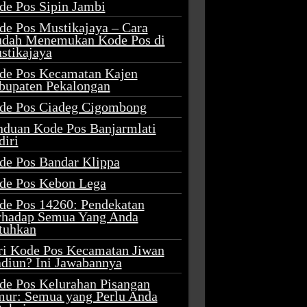
de Pos Sipin Jambi
de Pos Mustikajaya – Cara
dah Menemukan Kode Pos di
stikajaya
de Pos Kecamatan Kajen
bupaten Pekalongan
de Pos Ciadeg Cigombong
nduan Kode Pos Banjarmlati
diri
de Pos Bandar Klippa
de Pos Kebon Lega
de Pos 14260: Pendekatan
rhadap Semua Yang Anda
tuhkan
ri Kode Pos Kecamatan Jiwan
diun? Ini Jawabannya
de Pos Kelurahan Pisangan
mur: Semua yang Perlu Anda