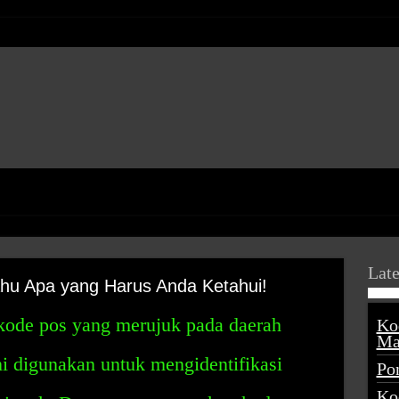
Late
hu Apa yang Harus Anda Ketahui!
kode pos yang merujuk pada daerah
Ko
Ma
i digunakan untuk mengidentifikasi
Po
Ko