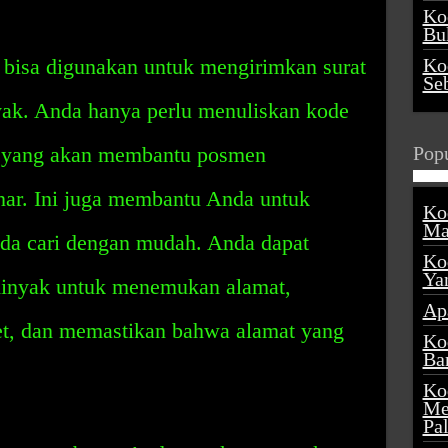
Ko
Buk
 bisa digunakan untuk mengirimkan surat
Ko
Se
yak. Anda hanya perlu menuliskan kode
t, yang akan membantu posmen
Popu
ar. Ini juga membantu Anda untuk
Ko
Ma
a cari dengan mudah. Anda dapat
Ko
Ya
inyak untuk menemukan alamat,
Ap
et, dan memastikan bahwa alamat yang
Ko
Ba
Ko
Me
Pa