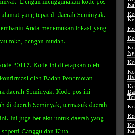
Seminyak. Dengan menggunakan kode pos
Ka
Ko
 alamat yang tepat di daerah Seminyak.
Ke
membantu Anda menemukan lokasi yang
Ko
Ko
atau toko, dengan mudah.
Ko
Ng
Ko
ode 80117. Kode ini ditetapkan oleh
Ko
Ba
ikonfirmasi oleh Badan Penomoran
Ko
k daerah Seminyak. Kode pos ini
Ba
Te
ah di daerah Seminyak, termasuk daerah
Ko
Ko
 ini. Ini juga berlaku untuk daerah yang
Ko
Ka
, seperti Canggu dan Kuta.