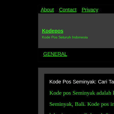
About
Contact
Privacy
Kodepos
Kode Pos Seluruh Indonesia
GENERAL
Kode Pos Seminyak: Cari Ta
Kode pos Seminyak adalah 
Seminyak, Bali. Kode pos in