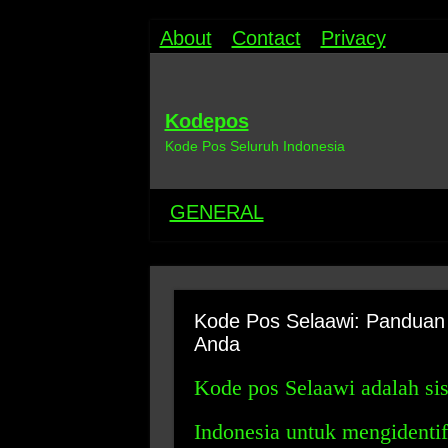
About
Contact
Privacy
Kodepos
Kode Pos Seluruh Indonesia
GENERAL
Kode Pos Selaawi: Pandua
Anda
Kode pos Selaawi adalah si
Indonesia untuk mengidentifi