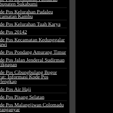
bupaten Sukabumi
de Pos Kelurahan Padaleu
camatan Kambu
de Pos Kelurahan Tuah Karya
de Pos 20142
de Pos Kecamatan Kedunggalar
awi
de Pos Pondang Amurang Timur
de Pos Jalan Jenderal Sudirman
likpapan
de Pos Cibungbulang Bogor
rat: Informasi Kode Pos
rlengkap
de Pos Air Haji
de Pos Pisang Selatan
de Pos Malangjiwan Colomadu
ranganyar