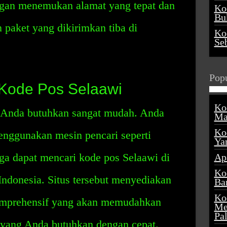
ggan menemukan alamat yang tepat dan
Ko
Buk
paket yang dikirimkan tiba di
Ko
Se
Popu
Kode Pos Selaawi
Ko
g Anda butuhkan sangat mudah. Anda
Ma
Ko
nggunakan mesin pencari seperti
Ya
ga dapat mencari kode pos Selaawi di
Ap
Ko
Indonesia. Situs tersebut menyediakan
Ba
Ko
komprehensif yang akan memudahkan
Me
Pa
ang Anda butuhkan dengan cepat.