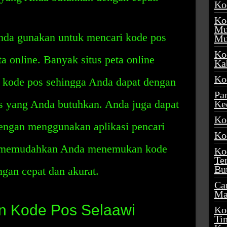
Ko
Ko
Mu
Anda gunakan untuk mencari kode pos
Mu
Ko
a online. Banyak situs peta online
Ka
Ko
n kode pos sehingga Anda dapat dengan
Pa
yang Anda butuhkan. Anda juga dapat
Ke
Ko
engan menggunakan aplikasi pencari
Ko
an memudahkan Anda menemukan kode
Ko
Te
Bu
gan cepat dan akurat.
Ca
Ma
 Kode Pos Selaawi
Ko
Ti