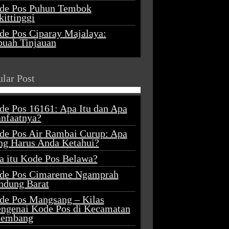
de Pos Puhun Tembok
ittinggi
de Pos Ciparay Majalaya:
buah Tinjauan
lar Post
de Pos 16161: Apa Itu dan Apa
nfaatnya?
de Pos Air Rambai Curup: Apa
ng Harus Anda Ketahui?
a itu Kode Pos Belawa?
de Pos Cimareme Ngamprah
ndung Barat
de Pos Mangsang – Kilas
ngenai Kode Pos di Kecamatan
lembang