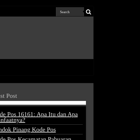
st Post
de Pos 16161: Apa Itu dan Apa
nfaatnya?
ndok Pinang Kode Pos
de Pos Kecamatan Pabuaran