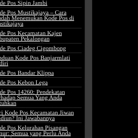
de Pos Sipin Jambi
de Pos Mustikajaya – Cara
dah Menemukan Kode Pos di
stikajaya
de Pos Kecamatan Kajen
bupaten Pekalongan
de Pos Ciadeg Cigombong
nduan Kode Pos Banjarmlati
diri
de Pos Bandar Klippa
de Pos Kebon Lega
de Pos 14260: Pendekatan
rhadap Semua Yang Anda
tuhkan
ri Kode Pos Kecamatan Jiwan
diun? Ini Jawabannya
de Pos Kelurahan Pisangan
mur: Semua yang Perlu Anda