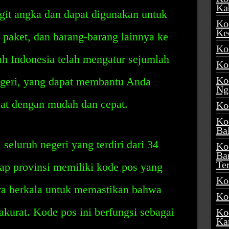
Ka
digit angka dan dapat digunakan untuk
Ko
Ke
paket, dan barang-barang lainnya ke
Ko
ah Indonesia telah mengatur sejumlah
Ko
Ko
negeri, yang dapat membantu Anda
Ng
at dengan mudah dan cepat.
Ko
Ko
Ba
seluruh negeri yang terdiri dari 34
Ko
Ba
Te
iap provinsi memiliki kode pos yang
Ko
ara berkala untuk memastikan bahwa
Ko
akurat. Kode pos ini berfungsi sebagai
Ko
Ka