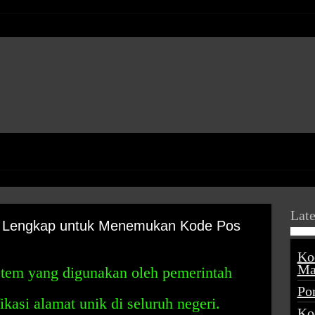
Late
n Lengkap untuk Menemukan Kode Pos
Ko
Ma
stem yang digunakan oleh pemerintah
Po
kasi alamat unik di seluruh negeri.
Ko