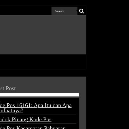
st Post
de Pos 16161: Apa Itu dan Apa
nfaatnya?
ndok Pinang Kode Pos
de Pos Kecamatan Pabuaran