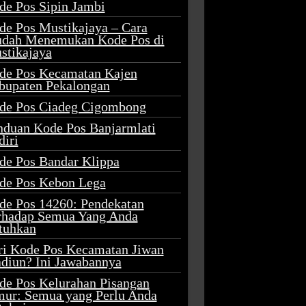
de Pos Sipin Jambi
de Pos Mustikajaya – Cara
dah Menemukan Kode Pos di
stikajaya
de Pos Kecamatan Kajen
bupaten Pekalongan
de Pos Ciadeg Cigombong
nduan Kode Pos Banjarmlati
diri
de Pos Bandar Klippa
de Pos Kebon Lega
de Pos 14260: Pendekatan
rhadap Semua Yang Anda
tuhkan
ri Kode Pos Kecamatan Jiwan
diun? Ini Jawabannya
de Pos Kelurahan Pisangan
mur: Semua yang Perlu Anda