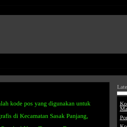
Late
lah kode pos yang digunakan untuk
Ko
Ma
grafis di Kecamatan Sasak Panjang,
Po
Ko