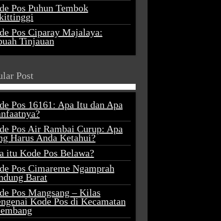
de Pos Puhun Tembok
ittinggi
de Pos Ciparay Majalaya:
buah Tinjauan
lar Post
de Pos 16161: Apa Itu dan Apa
nfaatnya?
de Pos Air Rambai Curup: Apa
ng Harus Anda Ketahui?
a itu Kode Pos Belawa?
de Pos Cimareme Ngamprah
ndung Barat
de Pos Mangsang – Kilas
ngenai Kode Pos di Kecamatan
lembang