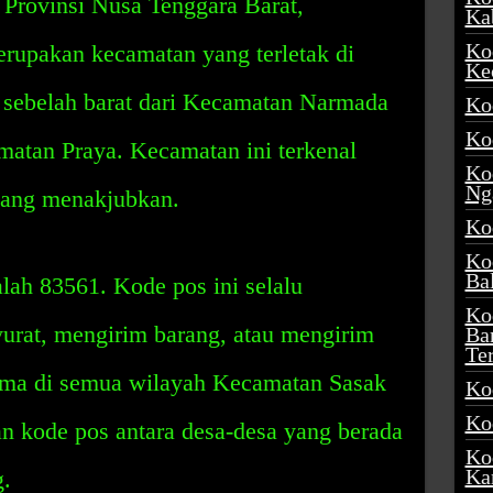
Provinsi Nusa Tenggara Barat,
Ka
Ko
erupakan kecamatan yang terletak di
Ke
 sebelah barat dari Kecamatan Narmada
Ko
Ko
matan Praya. Kecamatan ini terkenal
Ko
Ng
yang menakjubkan.
Ko
Ko
Ba
lah 83561. Kode pos ini selalu
Ko
urat, mengirim barang, atau mengirim
Ba
Te
sama di semua wilayah Kecamatan Sasak
Ko
Ko
n kode pos antara desa-desa yang berada
Ko
Ka
.