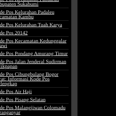
bupaten Sukabumi
de Pos Kelurahan Padaleu
camatan Kambu
de Pos Kelurahan Tuah Karya
de Pos 20142
de Pos Kecamatan Kedunggalar
awi
de Pos Pondang Amurang Timur
de Pos Jalan Jenderal Sudirman
likpapan
de Pos Cibungbulang Bogor
rat: Informasi Kode Pos
rlengkap
de Pos Air Haji
de Pos Pisang Selatan
de Pos Malangjiwan Colomadu
ranganyar