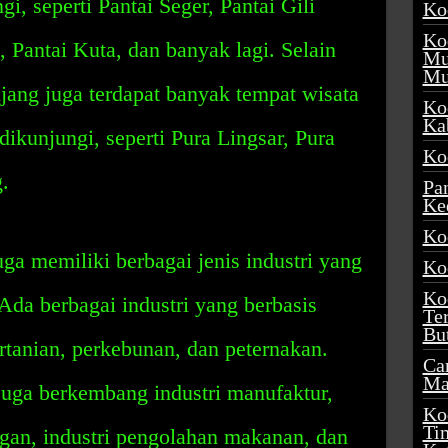
i, seperti Pantai Seger, Pantai Gili
Ko
Ko
 Pantai Kuta, dan banyak lagi. Selain
Mu
Mu
jang juga terdapat banyak tempat wisata
Ko
Ka
ikunjungi, seperti Pura Lingsar, Pura
Ko
.
Pa
Ke
Ko
a memiliki berbagai jenis industri yang
Ko
Ko
da berbagai industri yang berbasis
Te
Bu
pertanian, perkebunan, dan peternakan.
Ca
Ma
 juga berkembang industri manufaktur,
Ko
Ti
angan, industri pengolahan makanan, dan