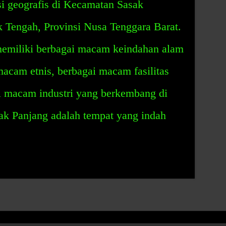
si geografis di Kecamatan Sasak
Tengah, Provinsi Nusa Tenggara Barat.
emiliki berbagai macam keindahan alam
macam etnis, berbagai macam fasilitas
 macam industri yang berkembang di
k Panjang adalah tempat yang indah