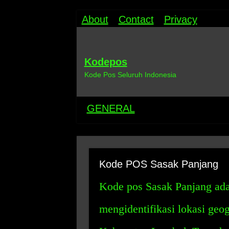
About
Contact
Privacy
Kodepos
Kode Pos Seluruh Indonesia
GENERAL
Kode POS Sasak Panjang
Kode pos Sasak Panjang ada
mengidentifikasi lokasi geo