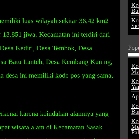
Ko
Buk
miliki luas wilayah sekitar 36,42 km2
Ko
Se
13.851 jiwa. Kecamatan ini terdiri dari
, Desa Kediri, Desa Tembok, Desa
Popu
sa Batu Lanteh, Desa Kembang Kuning,
Ko
Ma
a desa ini memiliki kode pos yang sama,
Ko
Ya
Ap
Ko
Ba
rkenal karena keindahan alamnya yang
Ko
mpat wisata alam di Kecamatan Sasak
Me
Pa