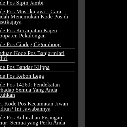
de Pos Sipin Jambi
de Pos Mustikajaya – Cara
dah Menemukan Kode Pos di
stikajaya
de Pos Kecamatan Kajen
bupaten Pekalongan
de Pos Ciadeg Cigombong
nduan Kode Pos Banjarmlati
diri
de Pos Bandar Klippa
de Pos Kebon Lega
de Pos 14260: Pendekatan
rhadap Semua Yang Anda
tuhkan
ri Kode Pos Kecamatan Jiwan
diun? Ini Jawabannya
de Pos Kelurahan Pisangan
mur: Semua yang Perlu Anda