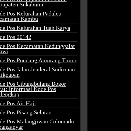
bupaten Sukabumi
de Pos Kelurahan Padaleu
camatan Kambu
de Pos Kelurahan Tuah Karya
de Pos 20142
de Pos Kecamatan Kedunggalar
awi
de Pos Pondang Amurang Timur
de Pos Jalan Jenderal Sudirman
likpapan
de Pos Cibungbulang Bogor
rat: Informasi Kode Pos
rlengkap
de Pos Air Haji
de Pos Pisang Selatan
de Pos Malangjiwan Colomadu
ranganyar