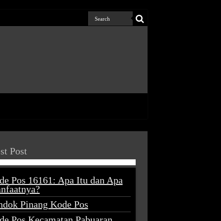
st Post
de Pos 16161: Apa Itu dan Apa
nfaatnya?
ndok Pinang Kode Pos
de Pos Kecamatan Pabuaran