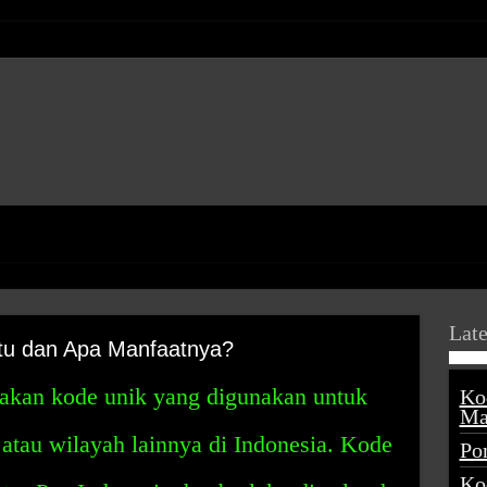
Late
tu dan Apa Manfaatnya?
akan kode unik yang digunakan untuk
Ko
Ma
 atau wilayah lainnya di Indonesia. Kode
Po
Ko