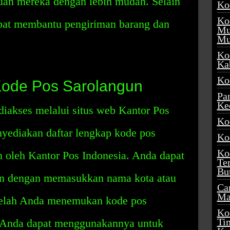
juan mereka dengan lebih mudah. Selain
Ko
Ko
apat membantu pengiriman barang dan
Mu
Mu
.
Ko
Ka
Ko
ode Pos Sarolangun
Pa
Ke
iakses melalui situs web Kantor Pos
Ko
nyediakan daftar lengkap kode pos
Ko
Ko
n oleh Kantor Pos Indonesia. Anda dapat
Te
Bu
un dengan memasukkan nama kota atau
Ca
Ma
etelah Anda menemukan kode pos
Ko
Ti
, Anda dapat menggunakannya untuk