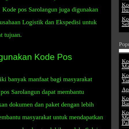
Ko
. Kode pos Sarolangun juga digunakan
Buk
Ko
rusahaan Logistik dan Ekspedisi untuk
Se
t tujuan.
Popu
gunakan Kode Pos
Ko
Ma
Ko
ki banyak manfaat bagi masyarakat
Ya
Ap
 pos Sarolangun dapat membantu
Ko
Ba
kan dokumen dan paket dengan lebih
Ko
 membantu masyarakat untuk mendapatkan
Me
Pa