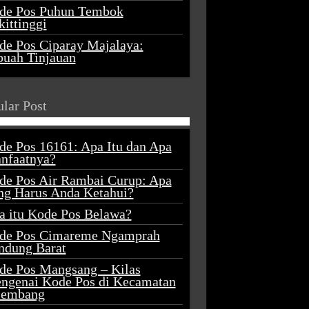
de Pos Puhun Tembok
ittinggi
de Pos Ciparay Majalaya:
buah Tinjauan
lar Post
de Pos 16161: Apa Itu dan Apa
nfaatnya?
de Pos Air Rambai Curup: Apa
ng Harus Anda Ketahui?
a itu Kode Pos Belawa?
de Pos Cimareme Ngamprah
ndung Barat
de Pos Mangsang – Kilas
ngenai Kode Pos di Kecamatan
lembang