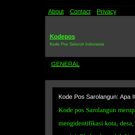
About
Contact
Privacy
Kodepos
Kode Pos Seluruh Indonesia
GENERAL
Kode Pos Sarolangun: Apa I
Kode pos Sarolangun merup
mengidentifikasi kota, desa,