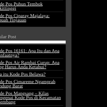
de Pos Puhun Tembok
ittinggi
de Pos Ciparay Majalaya:
buah Tinjauan
lar Post
de Pos 16161: Apa Itu dan Apa
nfaatnya?
de Pos Air Rambai Curup: Apa
ng Harus Anda Ketahui?
a itu Kode Pos Belawa?
de Pos Cimareme Ngamprah
ndung Barat
de Pos Mangsang – Kilas
ngenai Kode Pos di Kecamatan
lembang