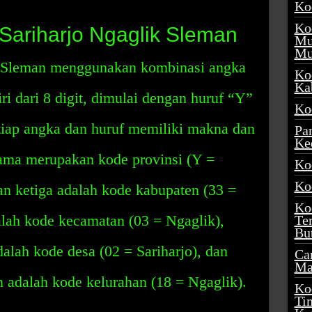
Ko
Ko
 Sariharjo Ngaglik Sleman
Mu
Mu
k Sleman menggunakan kombinasi angka
Ko
Ka
iri dari 8 digit, dimulai dengan huruf “Y”
Ko
etiap angka dan huruf memiliki makna dan
Pa
Ke
rtama merupakan kode provinsi (Y =
Ko
Ko
n ketiga adalah kode kabupaten (33 =
Ko
lah kode kecamatan (03 = Ngaglik),
Te
Bu
lah kode desa (02 = Sariharjo), dan
Ca
Ma
 adalah kode kelurahan (18 = Ngaglik).
Ko
Ti