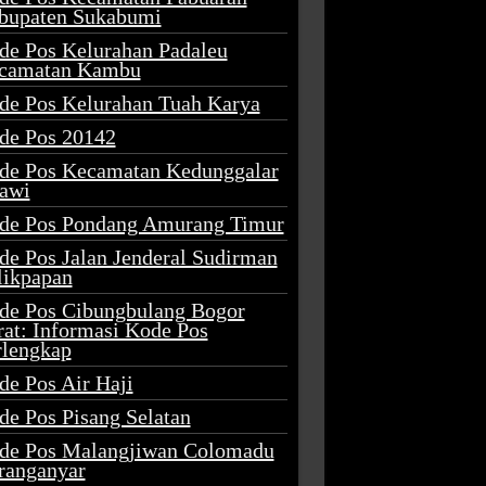
bupaten Sukabumi
de Pos Kelurahan Padaleu
camatan Kambu
de Pos Kelurahan Tuah Karya
de Pos 20142
de Pos Kecamatan Kedunggalar
awi
de Pos Pondang Amurang Timur
de Pos Jalan Jenderal Sudirman
likpapan
de Pos Cibungbulang Bogor
rat: Informasi Kode Pos
rlengkap
de Pos Air Haji
de Pos Pisang Selatan
de Pos Malangjiwan Colomadu
ranganyar