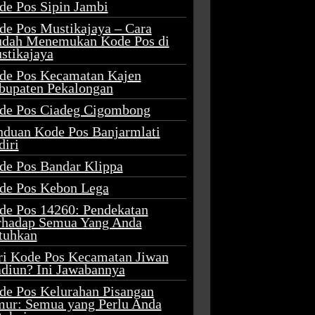
de Pos Sipin Jambi
de Pos Mustikajaya – Cara
dah Menemukan Kode Pos di
stikajaya
de Pos Kecamatan Kajen
bupaten Pekalongan
de Pos Ciadeg Cigombong
nduan Kode Pos Banjarmlati
diri
de Pos Bandar Klippa
de Pos Kebon Lega
de Pos 14260: Pendekatan
rhadap Semua Yang Anda
tuhkan
ri Kode Pos Kecamatan Jiwan
diun? Ini Jawabannya
de Pos Kelurahan Pisangan
mur: Semua yang Perlu Anda