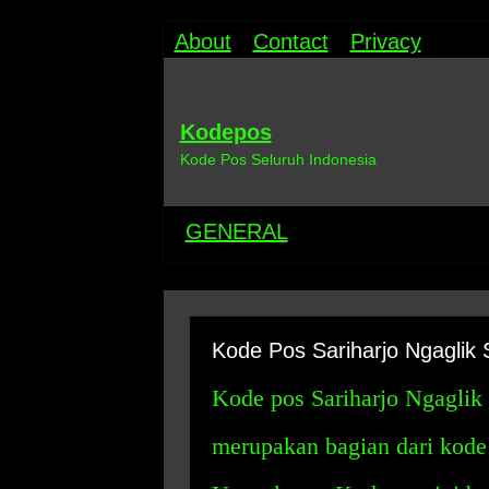
About
Contact
Privacy
Kodepos
Kode Pos Seluruh Indonesia
GENERAL
Kode Pos Sariharjo Ngaglik
Kode pos Sariharjo Ngaglik
merupakan bagian dari kode