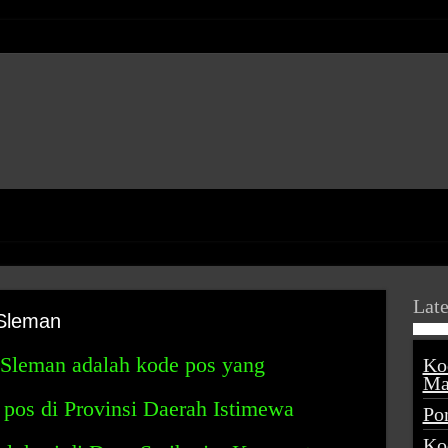
Late
 Sleman
 Sleman adalah kode pos yang
Ko
Ma
 pos di Provinsi Daerah Istimewa
Po
Ko