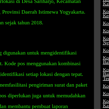
rlokasi di Desa Sariharjo, Kecamatan
Ka
Ko
 Provinsi Daerah Istimewa Yogyakarta.
Ke
an sejak tahun 2018.
Ko
Ko
Ko
Ng
Ko
g digunakan untuk mengidentifikasi
Ko
Ba
pat. Kode pos menggunakan kombinasi
Ko
entifikasi setiap lokasi dengan tepat.
Ba
Te
emfasilitasi pengiriman surat dan paket
Ko
Ko
 pos diperlukan juga untuk memudahkan
Ko
Ka
 dan membantu pembuat laporan