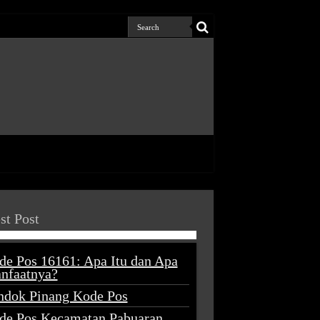
st Post
de Pos 16161: Apa Itu dan Apa
nfaatnya?
ndok Pinang Kode Pos
de Pos Kecamatan Pabuaran