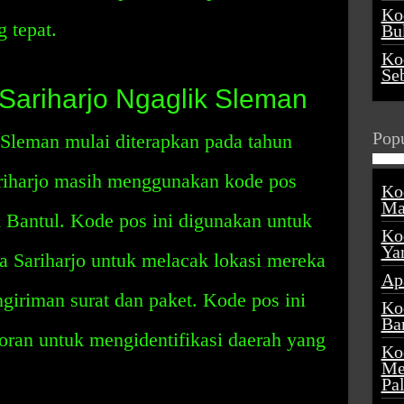
Ko
 tepat.
Buk
Ko
Se
Sariharjo Ngaglik Sleman
Popu
 Sleman mulai diterapkan pada tahun
riharjo masih menggunakan kode pos
Ko
Ma
 Bantul. Kode pos ini digunakan untuk
Ko
Ya
Sariharjo untuk melacak lokasi mereka
Ap
iriman surat dan paket. Kode pos ini
Ko
Ba
ran untuk mengidentifikasi daerah yang
Ko
Me
Pa