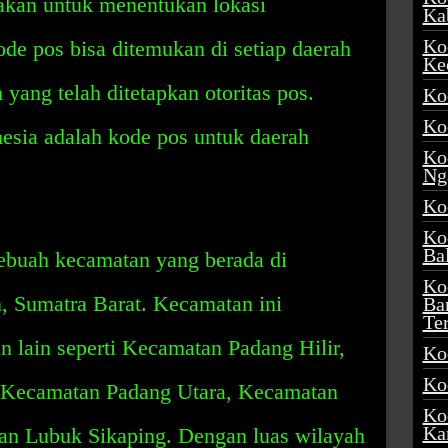
akan untuk menentukan lokasi
Ka
Ko
ode pos bisa ditemukan di setiap daerah
Ke
ang telah ditetapkan otoritas pos.
Ko
Ko
nesia adalah kode pos untuk daerah
Ko
Ng
Ko
Ko
Ba
sebuah kecamatan yang berada di
Ko
 Sumatra Barat. Kecamatan ini
Ba
Te
 lain seperti Kecamatan Padang Hilir,
Ko
Ko
 Kecamatan Padang Utara, Kecamatan
Ko
Ka
an Lubuk Sikaping. Dengan luas wilayah