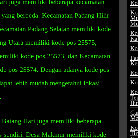
ri juga memiliki beberapa kecamatan
Ko
Ko
s yang berbeda. Kecamatan Padang Hilir
Mu
Mu
ecamatan Padang Selatan memiliki kode
Ko
Ka
ng Utara memiliki kode pos 25575,
Ko
miliki kode pos 25573, dan Kecamatan
Pa
Ke
ode pos 25574. Dengan adanya kode pos
Ko
Ko
dapat lebih mudah mengetahui lokasi
Ko
.
Te
Bu
Ca
Ma
r Batang Hari juga memiliki beberapa
Ko
Ti
s sendiri. Desa Makmur memiliki kode