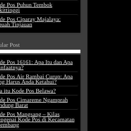
de Pos Puhun Tembok
ittinggi
de Pos Ciparay Majalaya:
buah Tinjauan
lar Post
de Pos 16161: Apa Itu dan Apa
nfaatnya?
de Pos Air Rambai Curup: Apa
ng Harus Anda Ketahui?
a itu Kode Pos Belawa?
de Pos Cimareme Ngamprah
ndung Barat
de Pos Mangsang – Kilas
ngenai Kode Pos di Kecamatan
lembang