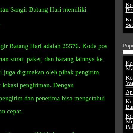
Ko
tan Sangir Batang Hari memiliki
Buk
Ko
.
Se
gir Batang Hari adalah 25576. Kode pos
Popu
man surat, paket, dan barang lainnya ke
Ko
Ma
ni juga digunakan oleh pihak pengirim
Ko
Ya
 lokasi pengiriman. Dengan
Ap
pengirim dan penerima bisa mengetahui
Ko
Ba
an cepat.
Ko
Me
Pa