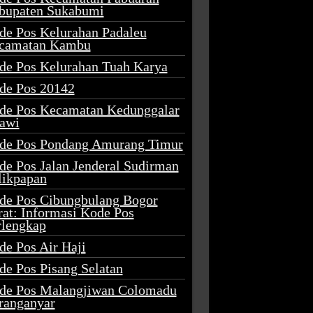
bupaten Sukabumi
de Pos Kelurahan Padaleu
camatan Kambu
de Pos Kelurahan Tuah Karya
de Pos 20142
de Pos Kecamatan Kedunggalar
awi
de Pos Pondang Amurang Timur
de Pos Jalan Jenderal Sudirman
likpapan
de Pos Cibungbulang Bogor
rat: Informasi Kode Pos
rlengkap
de Pos Air Haji
de Pos Pisang Selatan
de Pos Malangjiwan Colomadu
ranganyar