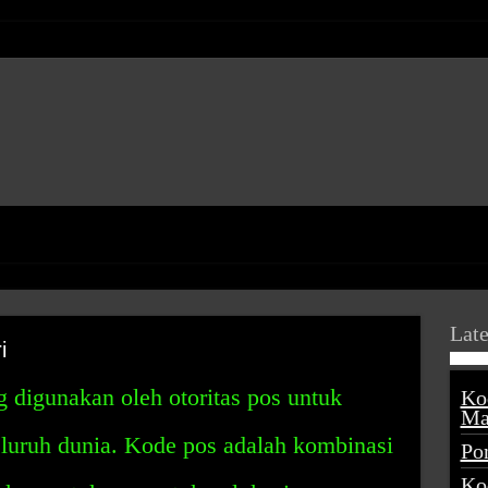
Late
i
 digunakan oleh otoritas pos untuk
Ko
Ma
seluruh dunia. Kode pos adalah kombinasi
Po
Ko