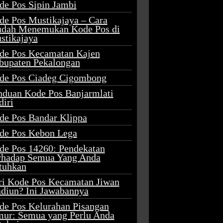
de Pos Sipin Jambi
de Pos Mustikajaya – Cara
dah Menemukan Kode Pos di
stikajaya
de Pos Kecamatan Kajen
bupaten Pekalongan
de Pos Ciadeg Cigombong
nduan Kode Pos Banjarmlati
diri
de Pos Bandar Klippa
de Pos Kebon Lega
de Pos 14260: Pendekatan
rhadap Semua Yang Anda
tuhkan
ri Kode Pos Kecamatan Jiwan
diun? Ini Jawabannya
de Pos Kelurahan Pisangan
mur: Semua yang Perlu Anda