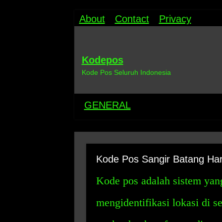
About
Contact
Privacy
Kodepos
Kode Pos Seluruh Indonesia
GENERAL
Kode Pos Sangir Batang Har
Kode pos adalah sistem yang
mengidentifikasi lokasi di 