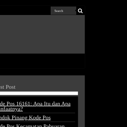
st Post
de Pos 16161: Apa Itu dan Apa
nfaatnya?
ndok Pinang Kode Pos
de Pos Kecamatan Pabuaran