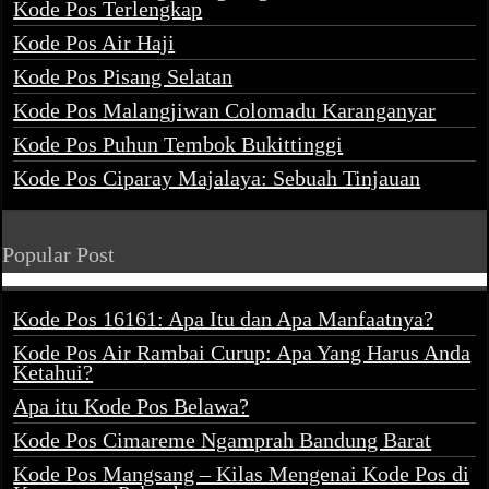
Kode Pos Terlengkap
Kode Pos Air Haji
Kode Pos Pisang Selatan
Kode Pos Malangjiwan Colomadu Karanganyar
Kode Pos Puhun Tembok Bukittinggi
Kode Pos Ciparay Majalaya: Sebuah Tinjauan
Popular Post
Kode Pos 16161: Apa Itu dan Apa Manfaatnya?
Kode Pos Air Rambai Curup: Apa Yang Harus Anda
Ketahui?
Apa itu Kode Pos Belawa?
Kode Pos Cimareme Ngamprah Bandung Barat
Kode Pos Mangsang – Kilas Mengenai Kode Pos di