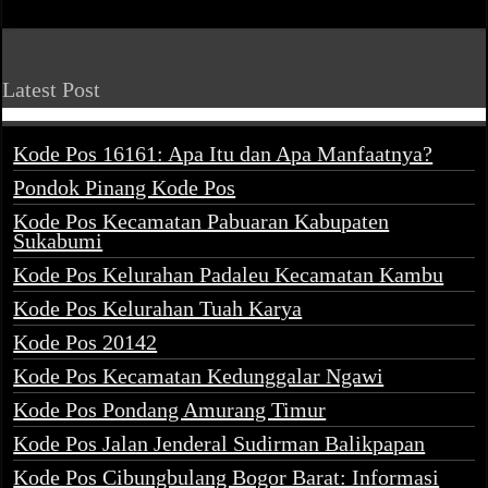
Latest Post
Kode Pos 16161: Apa Itu dan Apa Manfaatnya?
Pondok Pinang Kode Pos
Kode Pos Kecamatan Pabuaran Kabupaten
Sukabumi
Kode Pos Kelurahan Padaleu Kecamatan Kambu
Kode Pos Kelurahan Tuah Karya
Kode Pos 20142
Kode Pos Kecamatan Kedunggalar Ngawi
Kode Pos Pondang Amurang Timur
Kode Pos Jalan Jenderal Sudirman Balikpapan
Kode Pos Cibungbulang Bogor Barat: Informasi