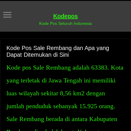
Kodepos
Kode Pos Seluruh Indonesia
Kode Pos Sale Rembang dan Apa yang
Dapat Ditemukan di Sini
Kode pos Sale Rembang adalah 63383. Kota
yang terletak di Jawa Tengah ini memiliki
luas wilayah sekitar 8,56 km2 dengan
jumlah penduduk sebanyak 15.925 orang.
Sale Rembang berada di antara Kabupaten