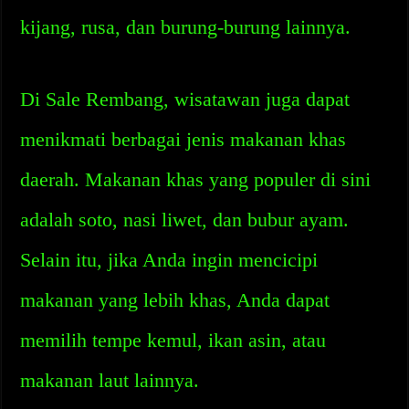
kijang, rusa, dan burung-burung lainnya.
Di Sale Rembang, wisatawan juga dapat
menikmati berbagai jenis makanan khas
daerah. Makanan khas yang populer di sini
adalah soto, nasi liwet, dan bubur ayam.
Selain itu, jika Anda ingin mencicipi
makanan yang lebih khas, Anda dapat
memilih tempe kemul, ikan asin, atau
makanan laut lainnya.