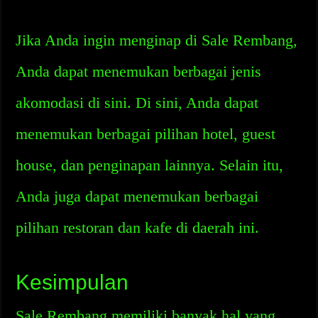
Jika Anda ingin menginap di Sale Rembang,
Anda dapat menemukan berbagai jenis
akomodasi di sini. Di sini, Anda dapat
menemukan berbagai pilihan hotel, guest
house, dan penginapan lainnya. Selain itu,
Anda juga dapat menemukan berbagai
pilihan restoran dan kafe di daerah ini.
Kesimpulan
Sale Rembang memiliki banyak hal yang